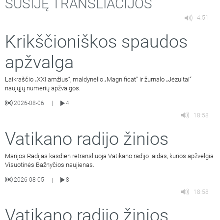
SUSIJĘ TRANSLIACIJOS
4:51
Krikščioniškos spaudos
apžvalga
Laikraščio „XXI amžius“, maldynėlio „Magnificat“ ir žurnalo „Jėzuitai“
naujųjų numerių apžvalgos.
2026-08-06
4
|
18:58
Vatikano radijo žinios
Marijos Radijas kasdien retransliuoja Vatikano radijo laidas, kurios apžvelgia
Visuotinės Bažnyčios naujienas.
2026-08-05
8
|
18:58
Vatikano radijo žinios