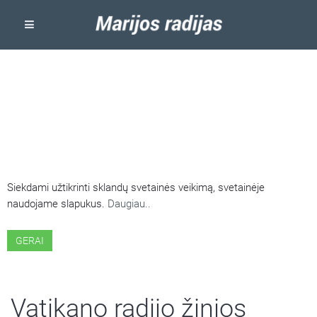
ŠIOJE SVETAINĖJE NAUDOJAMI
SLAPUKAI
Siekdami užtikrinti sklandų svetainės veikimą, svetainėje
naudojame slapukus.
Daugiau..
GERAI
Vatikano radijo žinios