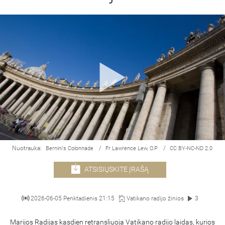
Nuotrauka:
/
/
Bernini's Colonnade
Fr Lawrence Lew, O.P
CC BY-NC-ND 2.0
ATSISIŲSKITE ĮRAŠĄ
2026-06-05 Penktadienis 21:15
Vatikano radijo žinios
3
Marijos Radijas kasdien retransliuoja Vatikano radijo laidas, kurios