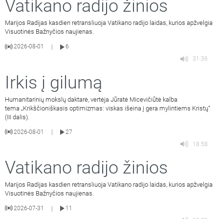
Vatikano radijo žinios
Marijos Radijas kasdien retransliuoja Vatikano radijo laidas, kurios apžvelgia
Visuotinės Bažnyčios naujienas.
2026-08-01
6
|
31:36
Irkis į gilumą
Humanitarinių mokslų daktarė, vertėja Jūratė Micevičiūtė kalba
tema „Krikščioniškasis optimizmas: viskas išeina į gera mylintiems Kristų“
(III dalis).
2026-08-01
27
|
18:58
Vatikano radijo žinios
Marijos Radijas kasdien retransliuoja Vatikano radijo laidas, kurios apžvelgia
Visuotinės Bažnyčios naujienas.
2026-07-31
11
|