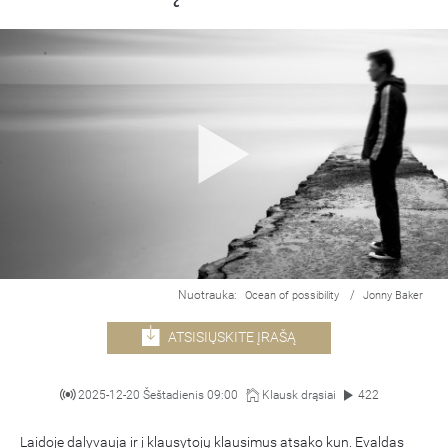
Nuotrauka:
/
Ocean of possibility
Jonny Baker
ATSISIŲSKITE ĮRAŠĄ
2025-12-20 Šeštadienis 09:00
Klausk drąsiai
422
Laidoje dalyvauja ir į klausytojų klausimus atsako kun. Evaldas