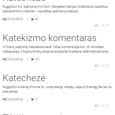
Rugpjūčio 5 d. bažnyčia mini Švč. Mergelės Marijos (Didžiosios) bazilikos
pašventinimo metines - liaudiškai vadinamą Marijos
2026-08-05
44
|
38:43
Katekizmo komentaras
VI Dievo įsakymą „Nepaleistuvauk“ toliau komentuoja kun. dr. Arnoldas
Valkauskas ir Kauno klinikų dvasinė asistentė Svetlana Adler-Mikulėnienė.
2026-08-04
131
|
32:40
Katechezė
Rugpjūčio 4 dieną minime šv. Joną Mariją Vianėjų. Apie šį šventąjį bei tai, ko
kiekvienas
2026-08-04
71
|
41:01