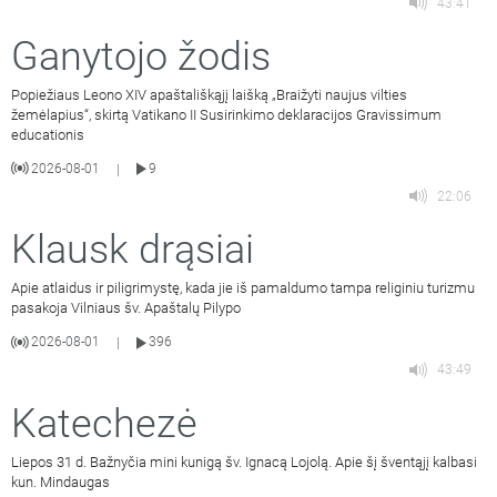
43:41
Ganytojo žodis
Popiežiaus Leono XIV apaštališkąjį laišką „Braižyti naujus vilties
žemėlapius“, skirtą Vatikano II Susirinkimo deklaracijos Gravissimum
educationis
2026-08-01
9
|
22:06
Klausk drąsiai
Apie atlaidus ir piligrimystę, kada jie iš pamaldumo tampa religiniu turizmu
pasakoja Vilniaus šv. Apaštalų Pilypo
2026-08-01
396
|
43:49
Katechezė
Liepos 31 d. Bažnyčia mini kunigą šv. Ignacą Lojolą. Apie šį šventąjį kalbasi
kun. Mindaugas