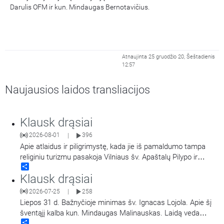
Darulis OFM ir kun. Mindaugas Bernotavičius.
Atnaujinta 25 gruodžio 20, Šeštadienis
12:57
Naujausios laidos transliacijos
Klausk drąsiai
2026-08-01
396
|
Apie atlaidus ir piligrimystę, kada jie iš pamaldumo tampa
religiniu turizmu pasakoja Vilniaus šv. Apaštalų Pilypo ir
Share
Jokūbo (dominikonų) vienuolyno prioras, kunigas Jokūbas
Klausk drąsiai
Marija Goštautas OP.
2026-07-25
258
|
Liepos 31 d. Bažnyčioje minimas šv. Ignacas Lojola. Apie šį
šventąjį kalba kun. Mindaugas Malinauskas. Laidą veda
Share
Mantvydas Prekevičius.