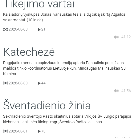
Tikėjimo vartai
Kaišiadorių vyskupas Jonas Ivanauskas tęsia laidų ciklą skirtą Atgailos
sakramentui. (10 laida)
2026-08-03
21
|
41:12
Katechezė
Rugpjūčio mėnesio popiežiaus intenciją aptaria Pasaulinio popiežiaus
maldos tinklo koordinatorius Lietuvoje kun. Mindaugas Malinauskas SJ.
Kalbina
2026-08-03
44
|
41:56
Šventadienio žinia
Sekmadienio Šventojo Rašto skaitinius aptaria Vilkijos Šv. Jurgio parapijos
klebonas klasikinės filolog. mgr., Šventojo Rašto lic. Linas
2026-08-01
73
|