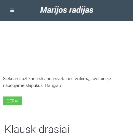
ŠIOJE SVETAINĖJE NAUDOJAMI
SLAPUKAI
Siekdami užtikrinti sklandų svetainės veikimą, svetainėje
naudojame slapukus.
Daugiau..
GERAI
Klausk drąsiai