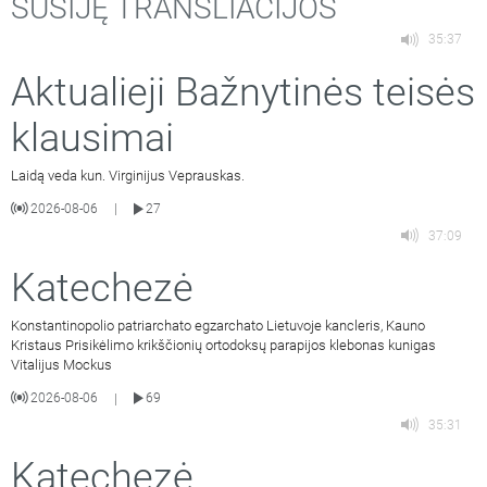
SUSIJĘ TRANSLIACIJOS
35:37
Aktualieji Bažnytinės teisės
klausimai
Laidą veda kun. Virginijus Veprauskas.
2026-08-06
27
|
37:09
Katechezė
Konstantinopolio patriarchato egzarchato Lietuvoje kancleris, Kauno
Kristaus Prisikėlimo krikščionių ortodoksų parapijos klebonas kunigas
Vitalijus Mockus
2026-08-06
69
|
35:31
Katechezė