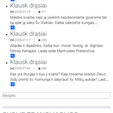
Klausk drąsiai
2026-07-18
311
|
Maldos svarba, kaip ją įveiklinti kasdieniniame gyvenime bei
ką apie ją sako Šv. Raštas. Kalba salezietis kunigas
Share
Alessandro Barelli. Laidą veda Miglė Magylaitė.
Klausk drąsiai
2026-07-11
299
|
Atlaidai ir išpažintis. Kalba kun. moral. teolog. dr. Algirdas
Petras Kanapka. Laidą veda Mantvydas Prekevičius.
Share
Klausk drąsiai
2026-07-04
260
|
Kas yra liturgija ir kuo ji svarbi? Kaip tinkamai skaityti Dievo
žodį, priimti šv. Komuniją ir dalyvauti šv. Mišių aukoje? Laidoje
Share
į klausytojų klausimus tiesioginio eterio metu atsako
Panevėžio Šv. apaštalų Petro ir Povilo bažnyčios
daugiau
rezidentas,Vilniaus ir Utenos apskričių policijos
…