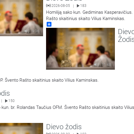
2026-08-05
183
|
Homiliją sako kun. Gediminas Kasperavičius.
Rašto skaitinius skaito Vilius Kaminskas.
Share
Diev
9:36
Žodi
11:48
P. Švento Rašto skaitinius skaito Vilius Kaminskas.
odis
150
|
 kun. br. Rolandas Taučius OFM. Švento Rašto skaitinius skaito Viliu
Dievo žodis