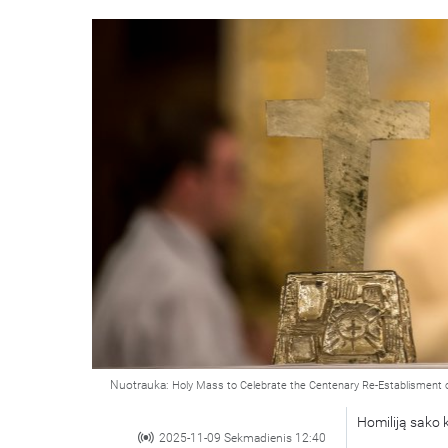
Nuotrauka:
Holy Mass to Celebrate the Centenary Re-Establisment 
Homiliją sako 
2025-11-09 Sekmadienis 12:40