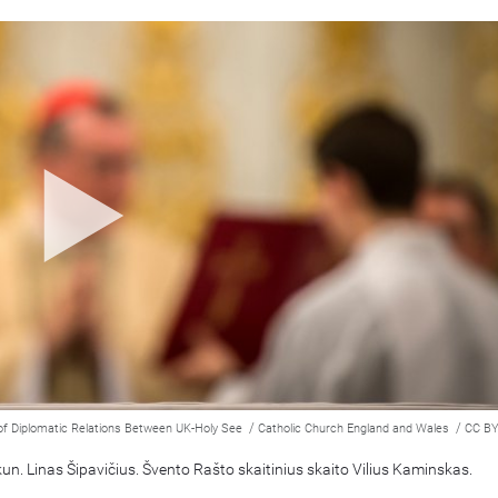
/
/
of Diplomatic Relations Between UK-Holy See
Catholic Church England and Wales
CC BY
kun. Linas Šipavičius. Švento Rašto skaitinius skaito Vilius Kaminskas.