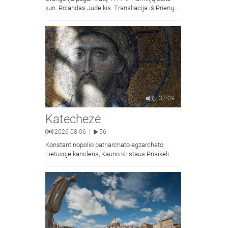
kun. Rolandas Judeikis. Transliacija iš Prienų
Kristaus Apsireiškimo bažnyčios.
37:09
Katechezė
2026-08-06
56
|
Konstantinopolio patriarchato egzarchato
Lietuvoje kancleris, Kauno Kristaus Prisikėlimo
krikščionių ortodoksų parapijos klebonas
kunigas Vitalijus Mockus pasakoja apie
Kristaus Atsimainymo šventę.