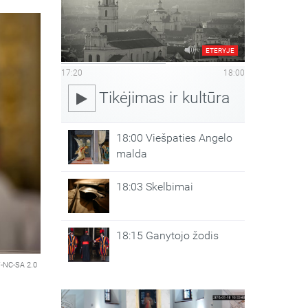
ETERYJE
17:20
18:00
Tikėjimas ir kultūra
18:00 Viešpaties Angelo
malda
18:03 Skelbimai
18:15 Ganytojo žodis
-NC-SA 2.0