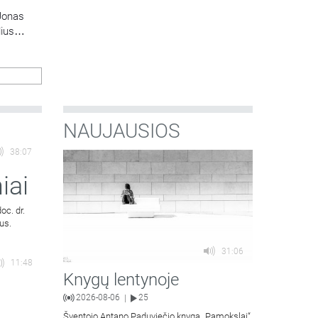
Jonas
lius
NAUJAUSIOS
38:07
iai
oc. dr.
us.
31:06
11:48
Knygų lentynoje
2026-08-06
25
|
Šventojo Antano Paduviečio knygą „Pamokslai“