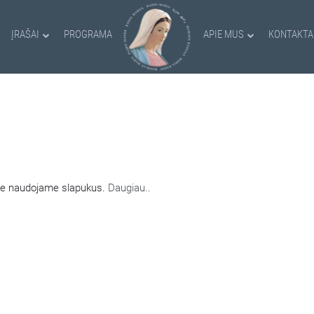
ĮRAŠAI
PROGRAMA
APIE MUS
KONTAKTA
AMI SLAPUKAI
nėje naudojame slapukus.
Daugiau..