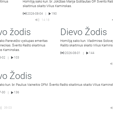
tinius
Homiliją sako kun. br. Jokūbas Marija Goštautas OP. Švento Raš
skaitinius skaito Vilius Kaminskas.
2026-08-04
190
|
14:18
vo žodis
Dievo Žodis
sako Panevėžio vyskupas emeritas
Homiliją sako kun. Vladimiras Solove
neckas. Švento Rašto skaitinius
Rašto skaitinius skaito Vilius Kamins
ius Kaminskas.
2026-08-01
144
|
8-02
103
|
vo Žodis
ako kun. br. Paulius Vaineikis OFM. Švento Rašto skaitinius skaito Vilius Kamins
7-30
136
|
39:03