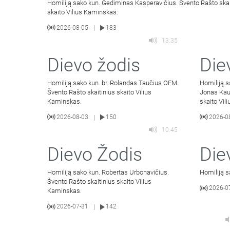
Homiliją sako kun. Gediminas Kasperavičius. Švento Rašto skai
skaito Vilius Kaminskas.
2026-08-05
183
|
13:35
Dievo žodis
Die
Homiliją sako kun. br. Rolandas Taučius OFM.
Homiliją 
Švento Rašto skaitinius skaito Vilius
Jonas Kau
Kaminskas.
skaito Vil
2026-08-03
150
2026-0
|
10:45
Dievo Žodis
Die
Homiliją sako kun. Robertas Urbonavičius.
Homiliją s
Švento Rašto skaitinius skaito Vilius
2026-0
Kaminskas.
2026-07-31
142
|