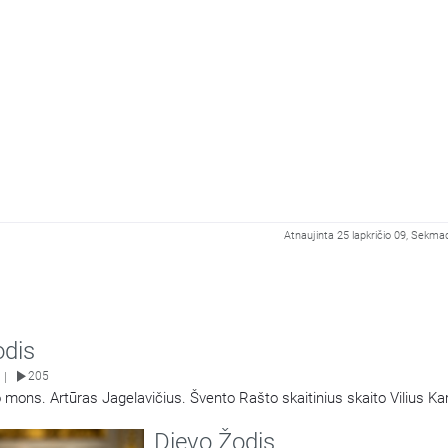
Atnaujinta 25 lapkričio 09, Sekma
odis
205
|
 mons. Artūras Jagelavičius. Švento Rašto skaitinius skaito Vilius K
Dievo Žodis