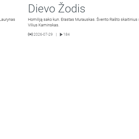
Dievo Žodis
 Laurynas
Homiliją sako kun. Erastas Murauskas. Švento Rašto skaitinius 
Vilius Kaminskas.
2026-07-29
184
|