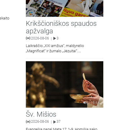
4:51
skaito
Krikščioniškos spaudos
apžvalga
2026-08-06
3
|
Laikraščio „XXI amžius“, maldynėlio
„Magnificat“ ir žurnalo „Jėzuitai“
naujųjų numerių apžvalgos.
15:44
Šv. Mišios
2026-08-06
37
|
Evangelija pagal Matą 17, 1-9. Homiliją sako