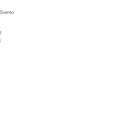
 Švento
o
s
s