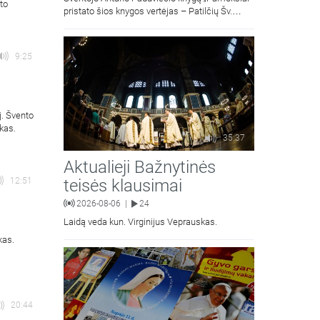
to
pristato šios knygos vertėjas – Patilčių Šv.
Petro Išvadavimo parapijos klebonas, kun.
moralinės teologijos dr. Algirdas Petras
9:25
j. Švento
kas.
35:37
Aktualieji Bažnytinės
teisės klausimai
12:51
2026-08-06
24
|
Laidą veda kun. Virginijus Veprauskas.
kas.
20:44