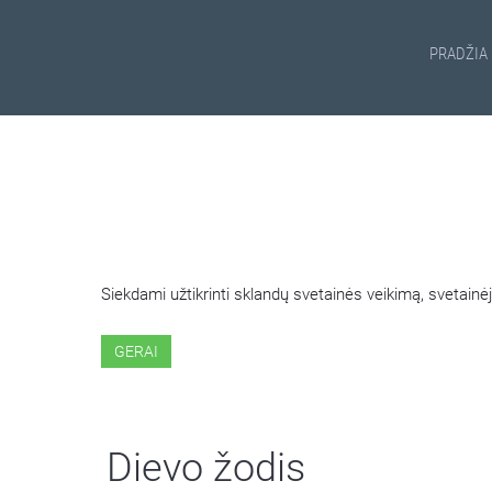
PRADŽIA
ŠIOJE SVETAINĖJE NAUDOJ
Siekdami užtikrinti sklandų svetainės veikimą, svetai
GERAI
Dievo žodis