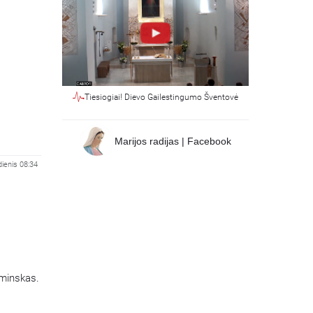
Tiesiogiai! Dievo Gailestingumo Šventovė
Marijos radijas | Facebook
dienis 08:34
aminskas.