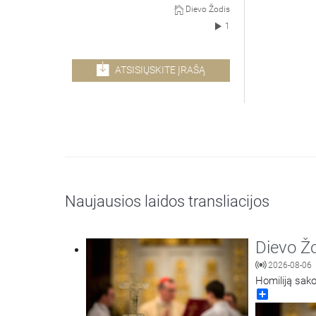
Dievo Žodis
1
ATSISIŲSKITE ĮRAŠĄ
Naujausios laidos transliacijos
Dievo Ž
2026-08-06
Homiliją sako
Share