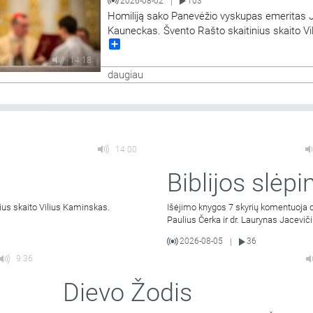
2026-08-02
103
|
Homiliją sako Panevėžio vyskupas emeritas 
Kauneckas. Švento Rašto skaitinius skaito Vi
Share
Kaminskas.
14:18
daugiau
14:00
Biblijos slėpin
ius skaito Vilius Kaminskas.
Išėjimo knygos 7 skyrių komentuoja d
Paulius Čerka ir dr. Laurynas Jaceviči
2026-08-05
36
|
9:36
Dievo Žodis