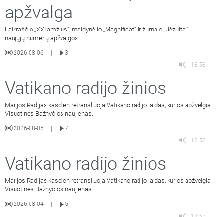
apžvalga
Laikraščio „XXI amžius“, maldynėlio „Magnificat“ ir žurnalo „Jėzuitai“
naujųjų numerių apžvalgos.
2026-08-06
3
|
18:58
Vatikano radijo žinios
Marijos Radijas kasdien retransliuoja Vatikano radijo laidas, kurios apžvelgia
Visuotinės Bažnyčios naujienas.
2026-08-05
7
|
18:58
Vatikano radijo žinios
Marijos Radijas kasdien retransliuoja Vatikano radijo laidas, kurios apžvelgia
Visuotinės Bažnyčios naujienas.
2026-08-04
5
|
18:57