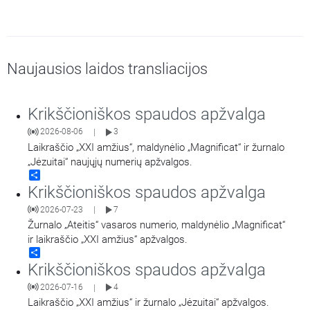
Naujausios laidos transliacijos
Krikščioniškos spaudos apžvalga
2026-08-06
3
|
Laikraščio „XXI amžius“, maldynėlio „Magnificat“ ir žurnalo
„Jėzuitai“ naujųjų numerių apžvalgos.
Share
Krikščioniškos spaudos apžvalga
2026-07-23
7
|
Žurnalo „Ateitis“ vasaros numerio, maldynėlio „Magnificat“
ir laikraščio „XXI amžius“ apžvalgos.
Share
Krikščioniškos spaudos apžvalga
2026-07-16
4
|
Laikraščio „XXI amžius“ ir žurnalo „Jėzuitai“ apžvalgos.