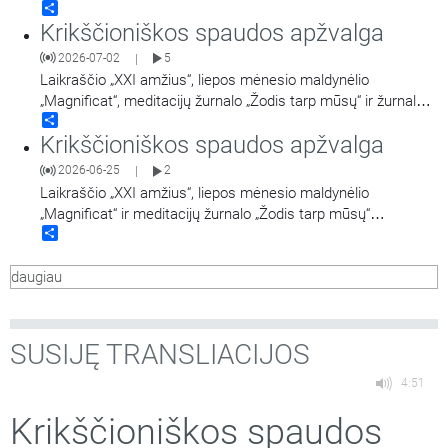
Share
Krikščioniškos spaudos apžvalga
2026-07-02
5
|
Laikraščio „XXI amžius“, liepos mėnesio maldynėlio
„Magnificat“, meditacijų žurnalo „Žodis tarp mūsų“ ir žurnalo
Share
„Jėzuitai“ apžvalgos.
Krikščioniškos spaudos apžvalga
2026-06-25
2
|
Laikraščio „XXI amžius“, liepos mėnesio maldynėlio
„Magnificat“ ir meditacijų žurnalo „Žodis tarp mūsų“
Share
apžvalgos.
daugiau
SUSIJĘ TRANSLIACIJOS
4:51
Krikščioniškos spaudos