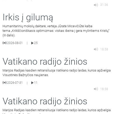
31:36
Irkis į gilumą
Humanitarinių mokslų daktarė, vertėja Jūratė Micevičiūtė kalba
tema „Krikščioniškasis optimizmas: viskas išeina į gera mylintiems Kristų“
(III dalis).
2026-08-01
25
|
18:58
Vatikano radijo žinios
Marijos Radijas kasdien retransliuoja Vatikano radijo laidas, kurios apžvelgia
Visuotinės Bažnyčios naujienas.
2026-07-31
11
|
18:58
Vatikano radijo žinios
Marijos Radijas kasdien retransliuoja Vatikano radijo laidas, kurios apžvelgia