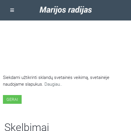
ŠIOJE SVETAINĖJE NAUDOJAMI
SLAPUKAI
Siekdami užtikrinti sklandų svetainės veikimą, svetainėje
naudojame slapukus.
Daugiau..
GERAI
Skelbimai