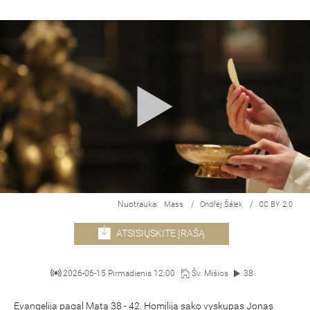
Nuotrauka:
/
/
Mass
Ondřej Šálek
CC BY 2.0
ATSISIŲSKITE ĮRAŠĄ
2026-06-15 Pirmadienis 12:00
Šv. Mišios
38
Evangelija pagal Matą 38 - 42. Homiliją sako vyskupas Jonas