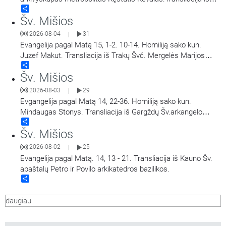
Share
Šiluvos Švč. Mergelės Marijos Gimimo bazilikos.
Šv. Mišios
2026-08-04
31
|
Evangelija pagal Matą 15, 1-2. 10-14. Homiliją sako kun.
Juzef Makut. Transliacija iš Trakų Švč. Mergelės Marijos
Share
Apsilankymo bazilikos.
Šv. Mišios
2026-08-03
29
|
Evgangelija pagal Matą 14, 22-36. Homiliją sako kun.
Mindaugas Stonys. Transliacija iš Gargždų Šv.arkangelo
Share
Mykolo bažnyčios.
Šv. Mišios
2026-08-02
25
|
Evangelija pagal Matą. 14, 13 - 21. Transliacija iš Kauno Šv.
apaštalų Petro ir Povilo arkikatedros bazilikos.
Share
daugiau