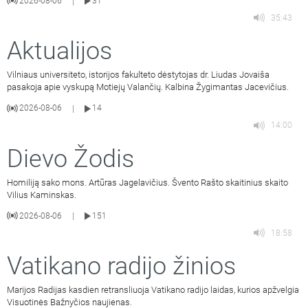
2026-08-06
31
|
35:43
Aktualijos
Vilniaus universiteto, istorijos fakulteto dėstytojas dr. Liudas Jovaiša
pasakoja apie vyskupą Motiejų Valančių. Kalbina Žygimantas Jacevičius.
2026-08-06
14
|
14:00
Dievo Žodis
Homiliją sako mons. Artūras Jagelavičius. Švento Rašto skaitinius skaito
Vilius Kaminskas.
2026-08-06
151
|
18:58
Vatikano radijo žinios
Marijos Radijas kasdien retransliuoja Vatikano radijo laidas, kurios apžvelgia
Visuotinės Bažnyčios naujienas.