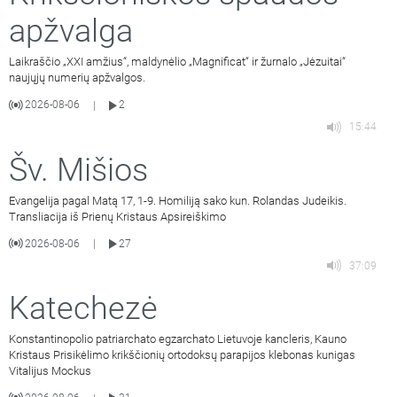
apžvalga
Laikraščio „XXI amžius“, maldynėlio „Magnificat“ ir žurnalo „Jėzuitai“
naujųjų numerių apžvalgos.
2026-08-06
2
|
15:44
Šv. Mišios
Evangelija pagal Matą 17, 1-9. Homiliją sako kun. Rolandas Judeikis.
Transliacija iš Prienų Kristaus Apsireiškimo
2026-08-06
27
|
37:09
Katechezė
Konstantinopolio patriarchato egzarchato Lietuvoje kancleris, Kauno
Kristaus Prisikėlimo krikščionių ortodoksų parapijos klebonas kunigas
Vitalijus Mockus