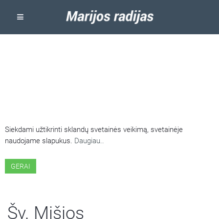
ŠIOJE SVETAINĖJE NAUDOJAMI
SLAPUKAI
Siekdami užtikrinti sklandų svetainės veikimą, svetainėje
naudojame slapukus.
Daugiau..
GERAI
Šv. Mišios