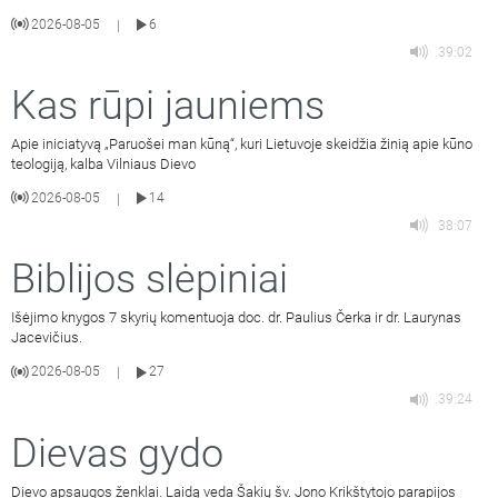
2026-08-05
6
|
39:02
Kas rūpi jauniems
Apie iniciatyvą „Paruošei man kūną“, kuri Lietuvoje skeidžia žinią apie kūno
teologiją, kalba Vilniaus Dievo
2026-08-05
14
|
38:07
Biblijos slėpiniai
Išėjimo knygos 7 skyrių komentuoja doc. dr. Paulius Čerka ir dr. Laurynas
Jacevičius.
2026-08-05
27
|
39:24
Dievas gydo
Dievo apsaugos ženklai. Laidą veda Šakių šv. Jono Krikštytojo parapijos