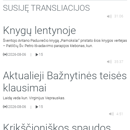
SUSIJĘ TRANSLIACIJOS
31:06
Knygų lentynoje
Šventojo Antano Paduviečio knygą „Pamokslai“ pristato šios knygos vertėjas
– Patilčių Šv. Petro Išvadavimo parapijos klebonas, kun.
2026-08-06
15
|
35:37
Aktualieji Bažnytinės teisės
klausimai
Laidą veda kun. Virginijus Veprauskas.
2026-08-06
15
|
4:51
Krikščioniškos spaudos