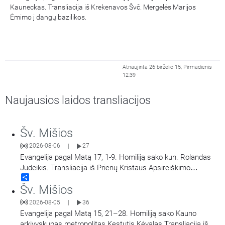
Kauneckas. Transliacija iš Krekenavos Švč. Mergelės Marijos
Ėmimo į dangų bazilikos.
Atnaujinta 26 birželio 15, Pirmadienis
12:39
Naujausios laidos transliacijos
Šv. Mišios
2026-08-06
27
|
Evangelija pagal Matą 17, 1-9. Homiliją sako kun. Rolandas
Judeikis. Transliacija iš Prienų Kristaus Apsireiškimo
Share
bažnyčios.
Šv. Mišios
2026-08-05
36
|
Evangelija pagal Matą 15, 21–28. Homiliją sako Kauno
arkivyskupas metropolitas Kęstutis Kėvalas.Transliacija iš