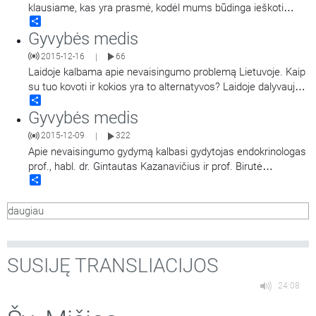
klausiame, kas yra prasmė, kodėl mums būdinga ieškoti
Share
prasmės savo gyvenime, kodėl patiriame beprasmybės
Gyvybės medis
jausmus, - o gal tai irgi prasminga? Apie tai svarsto ir
diskutuoja psichologės dr. Vaiva Klimaitė ir Dovilė Grigienė.
2015-12-16
66
|
Laidoje kalbama apie nevaisingumo problemą Lietuvoje. Kaip
su tuo kovoti ir kokios yra to alternatyvos? Laidoje dalyvauja
Share
kun. prof. dr. Andrius Narbekovas, doc. dr. Benas Ulevičius ir
Gyvybės medis
Vilniaus arkivyskupijos šeimos centro direktorius,
psichologas, psichoterapeutas Algirdas Petronis. Laidą veda
2015-12-09
322
|
medicinos studentų
…
Apie nevaisingumo gydymą kalbasi gydytojas endokrinologas
prof., habl. dr. Gintautas Kazanavičius ir prof. Birutė
Share
Obelenienė.
daugiau
SUSIJĘ TRANSLIACIJOS
24:08