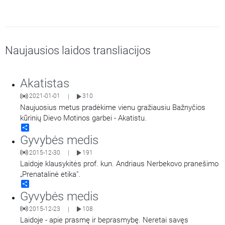
Naujausios laidos transliacijos
Akatistas
2021-01-01
310
|
Naujuosius metus pradėkime vienu gražiausiu Bažnyčios
kūrinių Dievo Motinos garbei - Akatistu.
Share
Gyvybės medis
2015-12-30
191
|
Laidoje klausykitės prof. kun. Andriaus Nerbekovo pranešimo
„Prenatalinė etika".
Share
Gyvybės medis
2015-12-23
108
|
Laidoje - apie prasmę ir beprasmybę. Neretai savęs