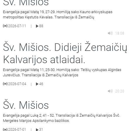
Šv. Mišios
Evangelija pagal Matą 19, 27-29. Homiliją sako Kauno arkivyskupas
metropolitas Kęstutis Kėvalas. Transliacija iš Žemaičių
2026-07-11
88
|
18:08
Šv. Mišios. Didieji Žemaičių
Kalvarijos atlaidai.
Evangelija pagal Matą 11, 25-30. Homiliją sako Telšių vyskupas Algirdas
Jurevičius. Transliacija iš Žemaičių Kalvarijos
2026-07-04
46
|
20:20
Šv. Mišios
Evangelija pagal Luką 2, 41 - 52. Transliacija iš Žemaičių Kalvarijos Švč.
Mergelės Marijos Apsilankymo bazilikos.
2026-07-01
31
|