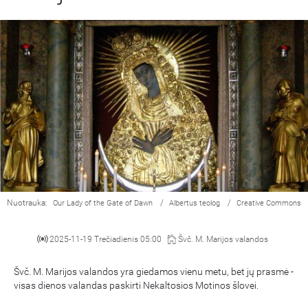
Nuotrauka:
/
/
Our Lady of the Gate of Dawn
Albertus teolog
Creative Commons
2025-11-19 Trečiadienis 05:00
Švč. M. Marijos valandos
Švč. M. Marijos valandos yra giedamos vienu metu, bet jų prasmė -
visas dienos valandas paskirti Nekaltosios Motinos šlovei.