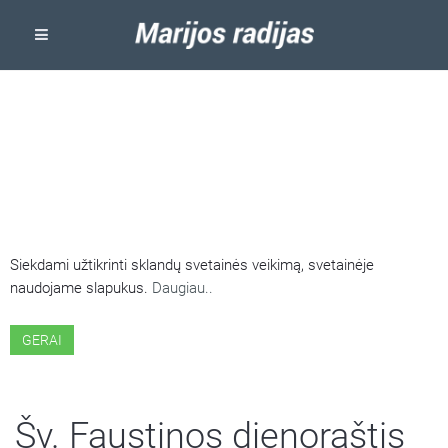
ŠIOJE SVETAINĖJE NAUDOJAMI
SLAPUKAI
Siekdami užtikrinti sklandų svetainės veikimą, svetainėje
naudojame slapukus.
Daugiau..
GERAI
Šv. Faustinos dienoraštis