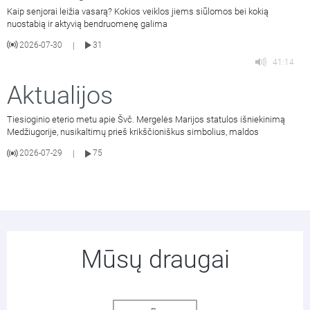
Kaip senjorai leižia vasarą? Kokios veiklos jiems siūlomos bei kokią
nuostabią ir aktyvią bendruomenę galima
2026-07-30
31
|
41:14
Aktualijos
Tiesioginio eterio metu apie Švč. Mergelės Marijos statulos išniekinimą
Medžiugorije, nusikaltimų prieš krikščioniškus simbolius, maldos
2026-07-29
75
|
Mūsų draugai