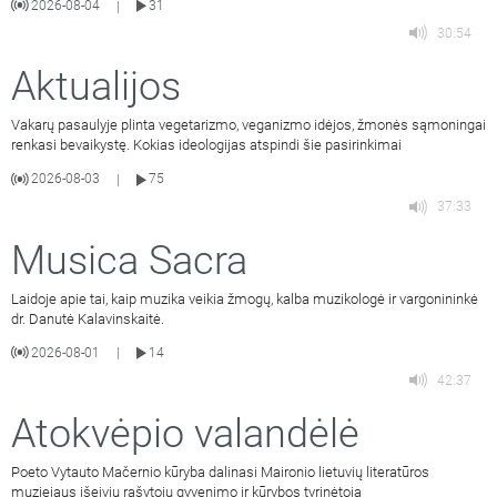
2026-08-04
31
|
30:54
Aktualijos
Vakarų pasaulyje plinta vegetarizmo, veganizmo idėjos, žmonės sąmoningai
renkasi bevaikystę. Kokias ideologijas atspindi šie pasirinkimai
2026-08-03
75
|
37:33
Musica Sacra
Laidoje apie tai, kaip muzika veikia žmogų, kalba muzikologė ir vargonininkė
dr. Danutė Kalavinskaitė.
2026-08-01
14
|
42:37
Atokvėpio valandėlė
Poeto Vytauto Mačernio kūryba dalinasi Maironio lietuvių literatūros
muziejaus išeivių rašytojų gyvenimo ir kūrybos tyrinėtoja