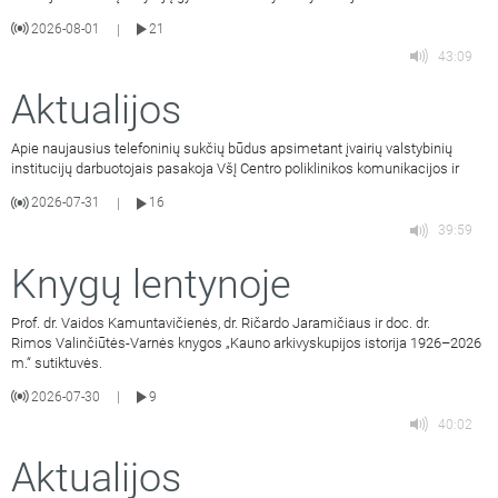
2026-08-01
21
|
43:09
Aktualijos
Apie naujausius telefoninių sukčių būdus apsimetant įvairių valstybinių
institucijų darbuotojais pasakoja VšĮ Centro poliklinikos komunikacijos ir
2026-07-31
16
|
39:59
Knygų lentynoje
Prof. dr. Vaidos Kamuntavičienės, dr. Ričardo Jaramičiaus ir doc. dr.
Rimos Valinčiūtės-Varnės knygos „Kauno arkivyskupijos istorija 1926–2026
m.“ sutiktuvės.
2026-07-30
9
|
40:02
Aktualijos