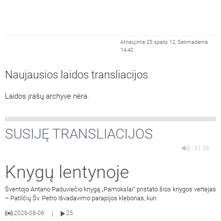
Atnaujinta 25 spalio 12, Sekmadienis
14:40
Naujausios laidos transliacijos
Laidos įrašų archyve nėra.
SUSIJĘ TRANSLIACIJOS
31:06
Knygų lentynoje
Šventojo Antano Paduviečio knygą „Pamokslai“ pristato šios knygos vertėjas
– Patilčių Šv. Petro Išvadavimo parapijos klebonas, kun.
2026-08-06
25
|