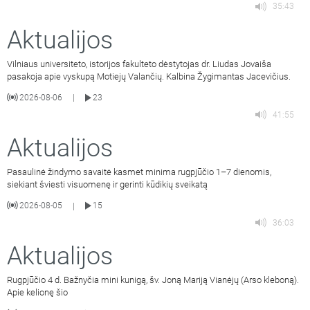
35:43
Aktualijos
Vilniaus universiteto, istorijos fakulteto dėstytojas dr. Liudas Jovaiša
pasakoja apie vyskupą Motiejų Valančių. Kalbina Žygimantas Jacevičius.
2026-08-06
23
|
41:55
Aktualijos
Pasaulinė žindymo savaitė kasmet minima rugpjūčio 1–7 dienomis,
siekiant šviesti visuomenę ir gerinti kūdikių sveikatą
2026-08-05
15
|
36:03
Aktualijos
Rugpjūčio 4 d. Bažnyčia mini kunigą, šv. Joną Mariją Vianėjų (Arso kleboną).
Apie kelionę šio