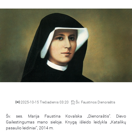
2025-10-15 Trečiadienis 03:20
Šv. Faustinos Dienoraštis
Šv. ses. Marija Faustina Kovalska „Dienoraštis“. Dievo
Gailestingumas mano sieloje. Knygą išleido leidykla „Katalikų
pasaulio leidiniai“, 2014 m.