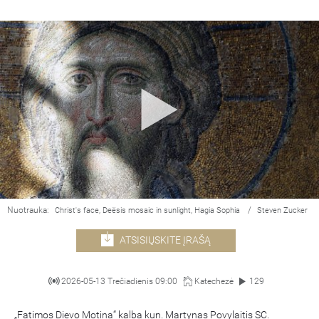
Nuotrauka:
/
Christ's face, Deësis mosaic in sunlight, Hagia Sophia
Steven Zucker
ATSISIŲSKITE ĮRAŠĄ
2026-05-13 Trečiadienis 09:00
Katechezė
129
„Fatimos Dievo Motina“ kalba kun. Martynas Povylaitis SC.