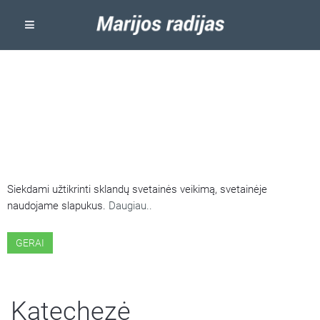
ŠIOJE SVETAINĖJE NAUDOJAMI
SLAPUKAI
Siekdami užtikrinti sklandų svetainės veikimą, svetainėje
naudojame slapukus.
Daugiau..
GERAI
Katechezė