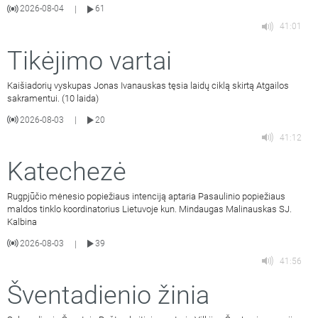
2026-08-04
61
|
41:01
Tikėjimo vartai
Kaišiadorių vyskupas Jonas Ivanauskas tęsia laidų ciklą skirtą Atgailos
sakramentui. (10 laida)
2026-08-03
20
|
41:12
Katechezė
Rugpjūčio mėnesio popiežiaus intenciją aptaria Pasaulinio popiežiaus
maldos tinklo koordinatorius Lietuvoje kun. Mindaugas Malinauskas SJ.
Kalbina
2026-08-03
39
|
41:56
Šventadienio žinia