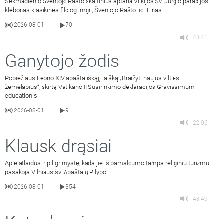
Sekmadienio Šventojo Rašto skaitinius aptaria Vilkijos Šv. Jurgio parapijos
klebonas klasikinės filolog. mgr., Šventojo Rašto lic. Linas
2026-08-01
70
|
43:41
Ganytojo žodis
Popiežiaus Leono XIV apaštališkąjį laišką „Braižyti naujus vilties
žemėlapius“, skirtą Vatikano II Susirinkimo deklaracijos Gravissimum
educationis
2026-08-01
9
|
22:06
Klausk drąsiai
Apie atlaidus ir piligrimystę, kada jie iš pamaldumo tampa religiniu turizmu
pasakoja Vilniaus šv. Apaštalų Pilypo
2026-08-01
354
|
43:49