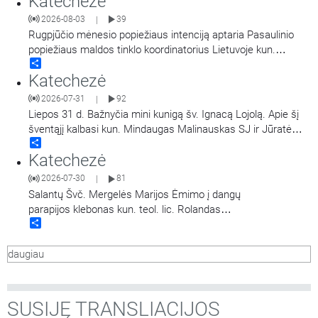
Katechezė
2026-08-03
39
|
Rugpjūčio mėnesio popiežiaus intenciją aptaria Pasaulinio
popiežiaus maldos tinklo koordinatorius Lietuvoje kun.
Share
Mindaugas Malinauskas SJ. Kalbina Aistė Ivanovaitė-
Katechezė
Petraitienė.
2026-07-31
92
|
Liepos 31 d. Bažnyčia mini kunigą šv. Ignacą Lojolą. Apie šį
šventąjį kalbasi kun. Mindaugas Malinauskas SJ ir Jūratė
Share
Bieliauskaitė.
Katechezė
2026-07-30
81
|
Salantų Švč. Mergelės Marijos Ėmimo į dangų
parapijos klebonas kun. teol. lic. Rolandas
Share
Karpavičius: „Malda ir jos praktika Evangelijos šviesoje".
daugiau
SUSIJĘ TRANSLIACIJOS