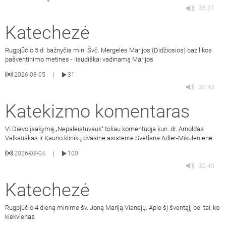
35:31
Katechezė
Rugpjūčio 5 d. bažnyčia mini Švč. Mergelės Marijos (Didžiosios) bazilikos
pašventinimo metines - liaudiškai vadinamą Marijos
2026-08-05
31
|
38:43
Katekizmo komentaras
VI Dievo įsakymą „Nepaleistuvauk“ toliau komentuoja kun. dr. Arnoldas
Valkauskas ir Kauno klinikų dvasinė asistentė Svetlana Adler-Mikulėnienė.
2026-08-04
100
|
32:40
Katechezė
Rugpjūčio 4 dieną minime šv. Joną Mariją Vianėjų. Apie šį šventąjį bei tai, ko
kiekvienas