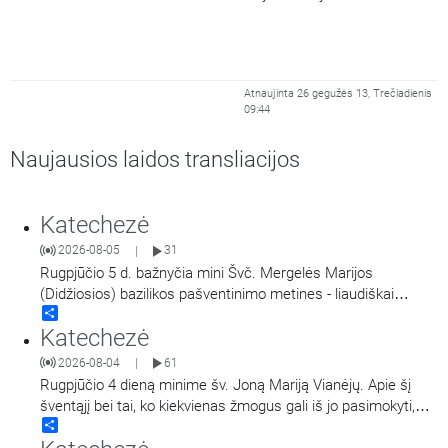
Atnaujinta 26 gegužės 13, Trečiadienis
09:44
Naujausios laidos transliacijos
Katechezė
2026-08-05
31
|
Rugpjūčio 5 d. bažnyčia mini Švč. Mergelės Marijos
(Didžiosios) bazilikos pašventinimo metines - liaudiškai
Share
vadinamą Marijos Snieginės švente. Šiluvos Švč. Mergelės
Katechezė
Marijos Gimimo bazilika, popiežiaus Pranciškaus sprendimu
yra paskelbta dvasine Marijos Didžiosios bazilikos dukterimi,
2026-08-04
61
|
turint teisę teikti visas dvasines Romos šventovės
…
Rugpjūčio 4 dieną minime šv. Joną Mariją Vianėjų. Apie šį
šventąjį bei tai, ko kiekvienas žmogus gali iš jo pasimokyti,
Share
kalba kun. dr. Nerijus Pipiras.