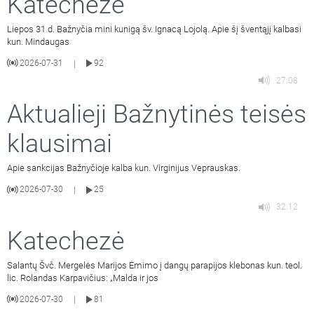
Katechezė
Liepos 31 d. Bažnyčia mini kunigą šv. Ignacą Lojolą. Apie šį šventąjį kalbasi
kun. Mindaugas
2026-07-31
92
|
27:08
Aktualieji Bažnytinės teisės
klausimai
Apie sankcijas Bažnyčioje kalba kun. Virginijus Veprauskas.
2026-07-30
25
|
32:12
Katechezė
Salantų Švč. Mergelės Marijos Ėmimo į dangų parapijos klebonas kun. teol.
lic. Rolandas Karpavičius: „Malda ir jos
2026-07-30
81
|