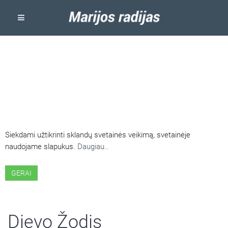
ŠIOJE SVETAINĖJE NAUDOJAMI
SLAPUKAI
Siekdami užtikrinti sklandų svetainės veikimą, svetainėje
naudojame slapukus.
Daugiau..
GERAI
Dievo Žodis