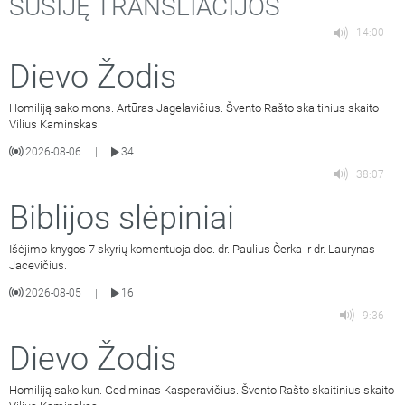
SUSIJĘ TRANSLIACIJOS
14:00
Dievo Žodis
Homiliją sako mons. Artūras Jagelavičius. Švento Rašto skaitinius skaito
Vilius Kaminskas.
2026-08-06
34
|
38:07
Biblijos slėpiniai
Išėjimo knygos 7 skyrių komentuoja doc. dr. Paulius Čerka ir dr. Laurynas
Jacevičius.
2026-08-05
16
|
9:36
Dievo Žodis
Homiliją sako kun. Gediminas Kasperavičius. Švento Rašto skaitinius skaito