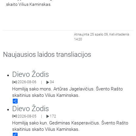
skaito Vilius Kaminskas.
Atnaujinta 25 spalio 09, Ketvirtadienis
14:20
Naujausios laidos transliacijos
Dievo Žodis
2026-08-06
34
|
Homiliją sako mons. Artūras Jagelavičius. Švento Rašto
skaitinius skaito Vilius Kaminskas.
Share
Dievo Žodis
2026-08-05
172
|
Homiliją sako kun. Gediminas Kasperavičius. Švento Rašto
skaitinius skaito Vilius Kaminskas.
Share