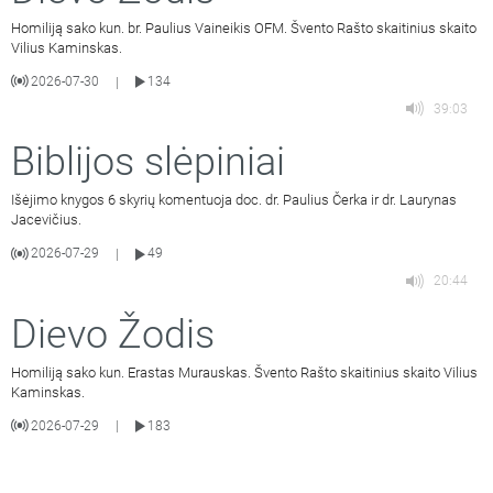
Homiliją sako kun. br. Paulius Vaineikis OFM. Švento Rašto skaitinius skaito
Vilius Kaminskas.
2026-07-30
134
|
39:03
Biblijos slėpiniai
Išėjimo knygos 6 skyrių komentuoja doc. dr. Paulius Čerka ir dr. Laurynas
Jacevičius.
2026-07-29
49
|
20:44
Dievo Žodis
Homiliją sako kun. Erastas Murauskas. Švento Rašto skaitinius skaito Vilius
Kaminskas.
2026-07-29
183
|