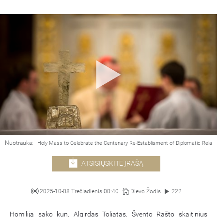
Nuotrauka:
Holy Mass to Celebrate the Centenary Re-Establisment of Diplomatic Relat
ATSISIŲSKITE ĮRAŠĄ
2025-10-08 Trečiadienis 00:40
Dievo Žodis
222
Homiliją sako kun. Algirdas Toliatas. Švento Rašto skaitinius