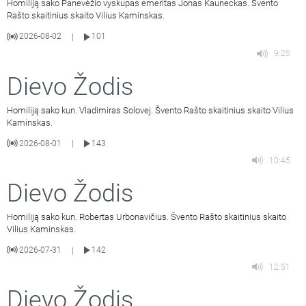
Homiliją sako Panevėžio vyskupas emeritas Jonas Kauneckas. Švento
Rašto skaitinius skaito Vilius Kaminskas.
2026-08-02
101
|
9:25
Dievo Žodis
Homiliją sako kun. Vladimiras Solovej. Švento Rašto skaitinius skaito Vilius
Kaminskas.
2026-08-01
143
|
10:45
Dievo Žodis
Homiliją sako kun. Robertas Urbonavičius. Švento Rašto skaitinius skaito
Vilius Kaminskas.
2026-07-31
142
|
12:51
Dievo Žodis