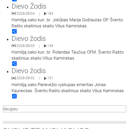
Dievo Žodis
2026-08-04
183
|
Homiliją sako kun. br. Jokūbas Marija Goštautas OP. Švento
Rašto skaitinius skaito Vilius Kaminskas.
Share
Dievo žodis
2026-08-03
149
|
Homiliją sako kun. br. Rolandas Taučius OFM. Švento Rašto
skaitinius skaito Vilius Kaminskas.
Share
Dievo žodis
2026-08-02
101
|
Homiliją sako Panevėžio vyskupas emeritas Jonas
Kauneckas. Švento Rašto skaitinius skaito Vilius Kaminskas.
Share
daugiau