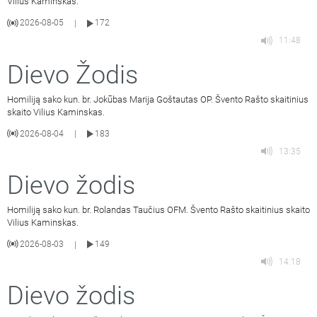
Vilius Kaminskas.
2026-08-05
172
|
11:48
Dievo Žodis
Homiliją sako kun. br. Jokūbas Marija Goštautas OP. Švento Rašto skaitinius
skaito Vilius Kaminskas.
2026-08-04
183
|
13:35
Dievo žodis
Homiliją sako kun. br. Rolandas Taučius OFM. Švento Rašto skaitinius skaito
Vilius Kaminskas.
2026-08-03
149
|
14:18
Dievo žodis