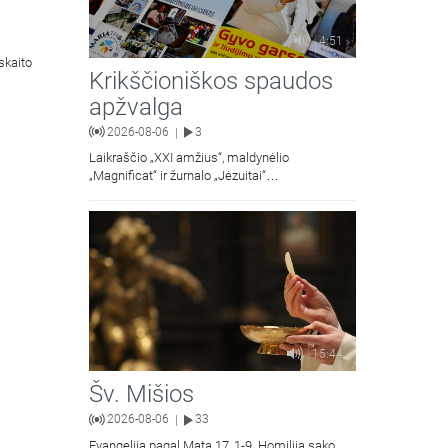
4:51
skaito
Krikščioniškos spaudos
apžvalga
2026-08-06
3
|
Laikraščio „XXI amžius“, maldynėlio
„Magnificat“ ir žurnalo „Jėzuitai“
naujųjų numerių apžvalgos.
15:44
Šv. Mišios
2026-08-06
33
|
Evangelija pagal Matą 17, 1-9. Homiliją sako