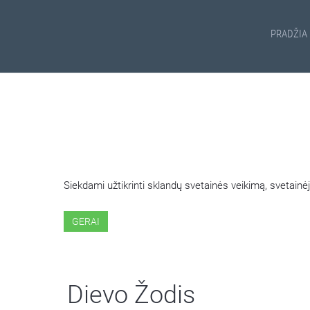
PRADŽIA
ŠIOJE SVETAINĖJE NAUDOJ
Siekdami užtikrinti sklandų svetainės veikimą, svetai
GERAI
Dievo Žodis