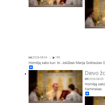
14:00
2026-08-04
190
|
Homiliją sako kun. br. Jokūbas Marija Goštautas O
Share
Dievo ž
2026-08-03
Homiliją sako
Kaminskas.
Share
13:35