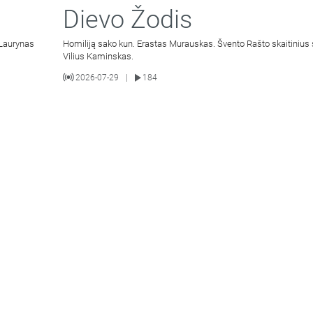
Dievo Žodis
 Laurynas
Homiliją sako kun. Erastas Murauskas. Švento Rašto skaitinius 
Vilius Kaminskas.
2026-07-29
184
|