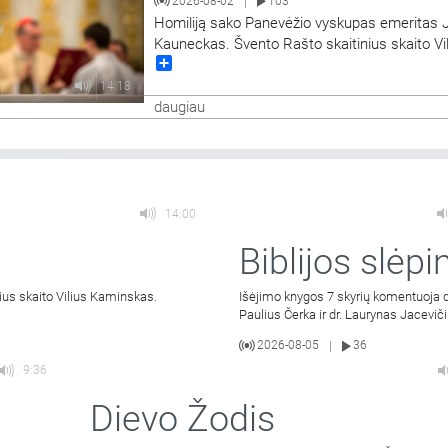
2026-08-02
103
|
Homiliją sako Panevėžio vyskupas emeritas 
Kauneckas. Švento Rašto skaitinius skaito Vi
Share
Kaminskas.
14:18
daugiau
14:00
Biblijos slėpin
ius skaito Vilius Kaminskas.
Išėjimo knygos 7 skyrių komentuoja d
Paulius Čerka ir dr. Laurynas Jaceviči
2026-08-05
36
|
9:36
Dievo Žodis