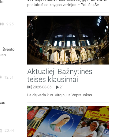
to
pristato šios knygos vertėjas – Patilčių Šv.
Petro Išvadavimo parapijos klebonas, kun.
moralinės teologijos dr. Algirdas Petras
9:25
j. Švento
kas.
35:37
Aktualieji Bažnytinės
teisės klausimai
12:51
2026-08-06
21
|
Laidą veda kun. Virginijus Veprauskas.
kas.
20:44