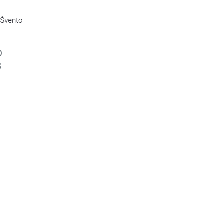
 Švento
o
s
s