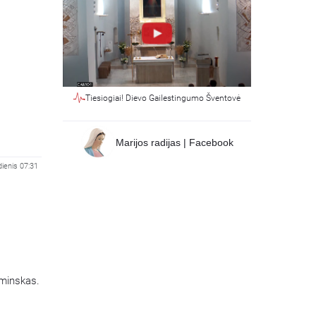
Tiesiogiai! Dievo Gailestingumo Šventovė
Marijos radijas | Facebook
dienis 07:31
aminskas.