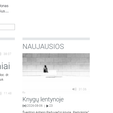
Jonas
lius
NAUJAUSIOS
38:07
iai
oc. dr.
us.
31:06
11:48
Knygų lentynoje
2026-08-06
23
|
Šventojo Antano Paduviečio knygą „Pamokslai“