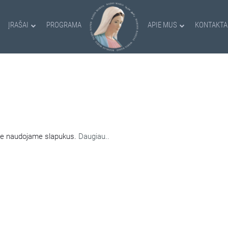
ĮRAŠAI
PROGRAMA
APIE MUS
KONTAKTA
AMI SLAPUKAI
nėje naudojame slapukus.
Daugiau..