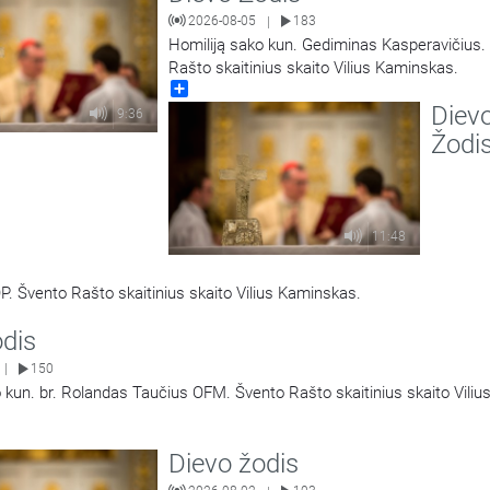
2026-08-05
183
|
Homiliją sako kun. Gediminas Kasperavičius.
Rašto skaitinius skaito Vilius Kaminskas.
Share
Diev
9:36
Žodi
11:48
P. Švento Rašto skaitinius skaito Vilius Kaminskas.
odis
150
|
 kun. br. Rolandas Taučius OFM. Švento Rašto skaitinius skaito Viliu
Dievo žodis