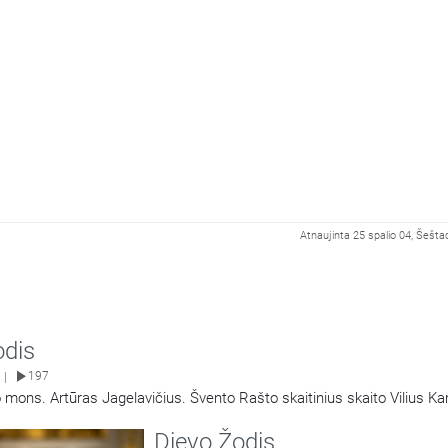
Atnaujinta 25 spalio 04, Šešta
odis
197
|
 mons. Artūras Jagelavičius. Švento Rašto skaitinius skaito Vilius K
Dievo Žodis