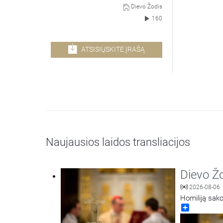
Dievo Žodis
160
ATSISIŲSKITE ĮRAŠĄ
Naujausios laidos transliacijos
Dievo Ž
2026-08-06
Homiliją sako
Share