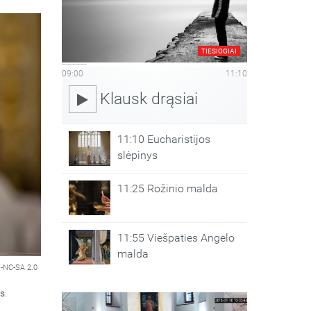
TIESIOGIAI
09:00
11:10
Klausk drąsiai
11:10 Eucharistijos
slėpinys
11:25 Rožinio malda
11:55 Viešpaties Angelo
malda
-NC-SA 2.0
s.