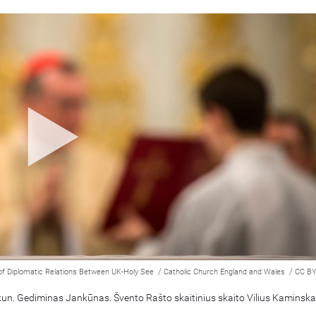
/
/
of Diplomatic Relations Between UK-Holy See
Catholic Church England and Wales
CC BY
kun. Gediminas Jankūnas. Švento Rašto skaitinius skaito Vilius Kaminska