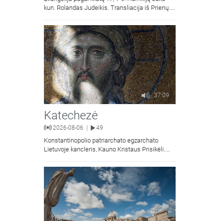
kun. Rolandas Judeikis. Transliacija iš Prienų
Kristaus Apsireiškimo bažnyčios.
37:09
Katechezė
2026-08-06
49
|
Konstantinopolio patriarchato egzarchato
Lietuvoje kancleris, Kauno Kristaus Prisikėlimo
krikščionių ortodoksų parapijos klebonas
kunigas Vitalijus Mockus pasakoja apie
Kristaus Atsimainymo šventę.