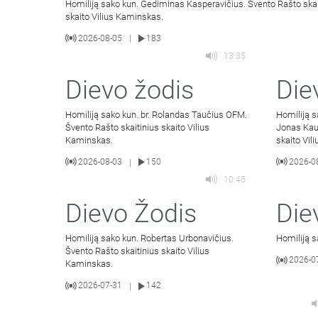
Homiliją sako kun. Gediminas Kasperavičius. Švento Rašto skai
skaito Vilius Kaminskas.
2026-08-05
183
|
13:35
Dievo žodis
Die
Homiliją sako kun. br. Rolandas Taučius OFM.
Homiliją 
Švento Rašto skaitinius skaito Vilius
Jonas Kau
Kaminskas.
skaito Vil
2026-08-03
150
2026-0
|
10:45
Dievo Žodis
Die
Homiliją sako kun. Robertas Urbonavičius.
Homiliją s
Švento Rašto skaitinius skaito Vilius
2026-0
Kaminskas.
2026-07-31
142
|