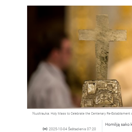
Nuotrauka:
Holy Mass to Celebrate the Centenary Re-Establisment 
Homiliją sako 
2025-10-04 Šeštadienis 07:20