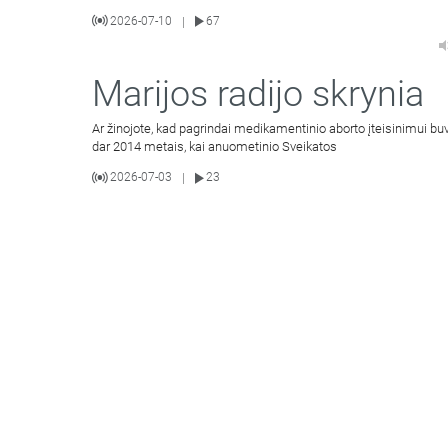
2026-07-10
67
|
Marijos radijo skrynia
Ar žinojote, kad pagrindai medikamentinio aborto įteisinimui bu
dar 2014 metais, kai anuometinio Sveikatos
2026-07-03
23
|