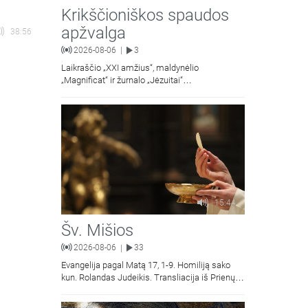
Krikščioniškos spaudos
apžvalga
38:56
2026-08-06
3
|
Laikraščio „XXI amžius“, maldynėlio
„Magnificat“ ir žurnalo „Jėzuitai“
naujųjų numerių apžvalgos.
15:44
Šv. Mišios
2026-08-06
33
|
Evangelija pagal Matą 17, 1-9. Homiliją sako
kun. Rolandas Judeikis. Transliacija iš Prienų
Kristaus Apsireiškimo bažnyčios.