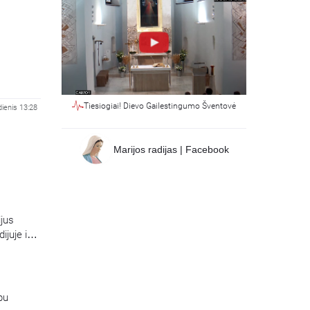
Tiesiogiai! Dievo Gailestingumo Šventovė
ienis 13:28
Marijos radijas | Facebook
ijus
ijuje ir
Laidą
pu