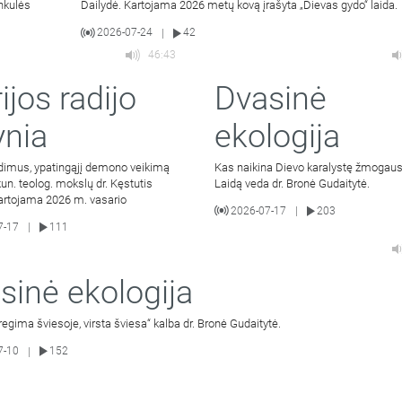
unkulės
Dailydė. Kartojama 2026 metų kovą įrašyta „Dievas gydo“ laida.
2026-07-24
42
|
46:43
ijos radijo
Dvasinė
ynia
ekologija
dimus, ypatingąjį demono veikimą
Kas naikina Dievo karalystę žmogaus
un. teolog. mokslų dr. Kęstutis
Laidą veda dr. Bronė Gudaitytė.
Kartojama 2026 m. vasario
2026-07-17
203
|
7-17
111
|
sinė ekologija
 regima šviesoje, virsta šviesa“ kalba dr. Bronė Gudaitytė.
7-10
152
|