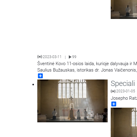
2023-03-11
99
|
Šventinė Kovo 11-osios laida, kurioje dalyvauja ir 
Saulius Bužauskas, istorikas dr. Jonas Vaičenonis,
Share
Speciali
2023-01-05
Josepho Ratz
Share
32:10