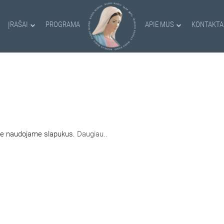
ĮRAŠAI
PROGRAMA
APIE MUS
KONTAKTA
AMI SLAPUKAI
nėje naudojame slapukus.
Daugiau..