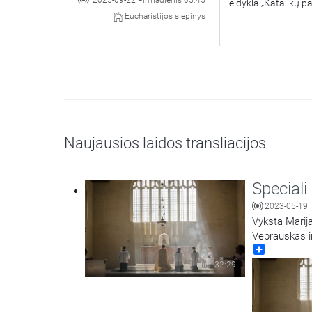
2025-09-22 Pirmadienis 05:45
leidykla „Katalikų p
Eucharistijos slėpinys
Naujausios laidos transliacijos
Speciali
2023-05-19
Vyksta Marija
Veprauskas ir
Share
kviečia klausy
veda Marijos 
32:29