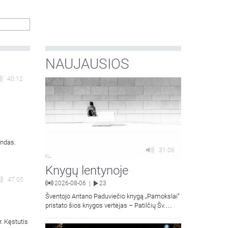
a
smės ir
NAUJAUSIOS
40:12
undas.
31:06
Knygų lentynoje
47:05
2026-08-06
23
|
Šventojo Antano Paduviečio knygą „Pamokslai“
pristato šios knygos vertėjas – Patilčių Šv.
Petro Išvadavimo parapijos klebonas, kun.
. Kęstutis
moralinės teologijos dr. Algirdas Petras