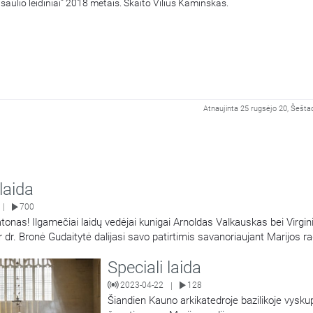
asaulio leidiniai“ 2018 metais. Skaito Vilius Kaminskas.
Atnaujinta 25 rugsėjo 20, Šeštad
 laida
700
|
tonas! Ilgamečiai laidų vedėjai kunigai Arnoldas Valkauskas bei Virgin
 dr. Bronė Gudaitytė dalijasi savo patirtimis savanoriaujant Marijos rad
tojus dalintis tuo, ką Dievas davė: talentais, laiku, ištekliais ir malda. 
Speciali laida
radijo savanoris laidų vedėjas kunigas
…
2023-04-22
128
|
Šiandien Kauno arkikatedroje bazilikoje vysku