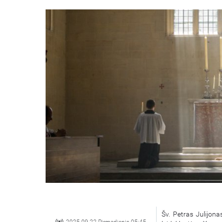
Šv. Petras Julijona