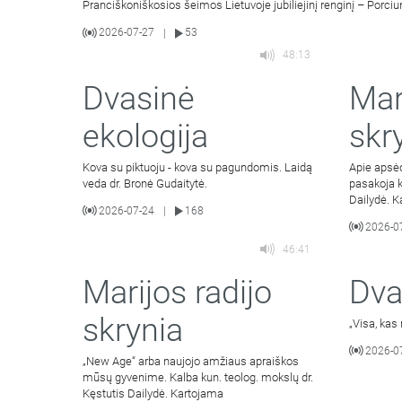
Pranciškoniškosios šeimos Lietuvoje jubiliejinį renginį – Porci
2026-07-27
53
|
48:13
Dvasinė
Mar
ekologija
skr
Kova su piktuoju - kova su pagundomis. Laidą
Apie apsė
veda dr. Bronė Gudaitytė.
pasakoja k
Dailydė. 
2026-07-24
168
|
2026-0
46:41
Marijos radijo
Dva
skrynia
„Visa, kas
2026-0
„New Age“ arba naujojo amžiaus apraiškos
mūsų gyvenime. Kalba kun. teolog. mokslų dr.
Kęstutis Dailydė. Kartojama