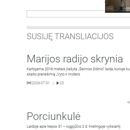
SUSIJĘ TRANSLIACIJOS
Marijos radijo skrynia
Kartojama 2016 metais įrašyta „Šeimos židinio“ laida, kurioje k
skaito pranešimą „Vyro ir moters
2026-07-31
23
|
Porciunkulė
Laidoje apie liepos 31 – rugpjūčio 2 d. Kretingoje vyksiantį