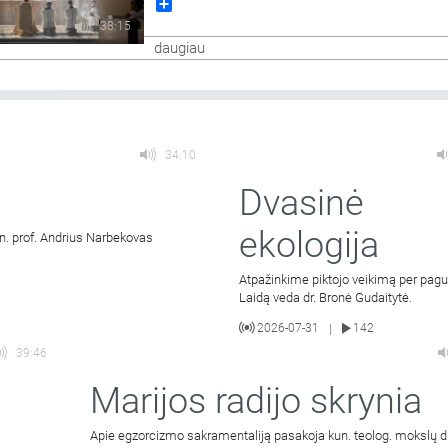
Share
muzikos ir poezijos valandėlę. Laidoje skamb
liaudiškos muzikos ansamblio „Kankleliai“ gie
38:15
dainos.
daugiau
34:10
Dvasinė
ekologija
un. prof. Andrius Narbekovas
Atpažinkime piktojo veikimą per pag
Laidą veda dr. Bronė Gudaitytė.
2026-07-31
142
|
39:46
Marijos radijo skrynia
Apie egzorcizmo sakramentaliją pasakoja kun. teolog. mokslų dr