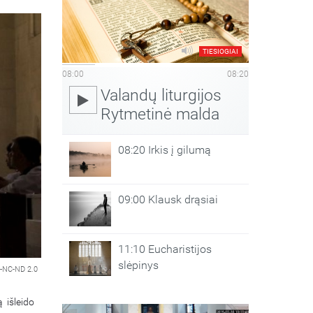
TIESIOGIAI
08:00
08:20
Valandų liturgijos
Rytmetinė malda
08:20 Irkis į gilumą
09:00 Klausk drąsiai
11:10 Eucharistijos
slėpinys
-NC-ND 2.0
 išleido