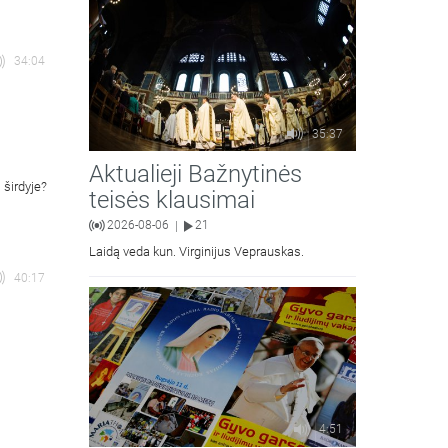
34:04
35:37
Aktualieji Bažnytinės
 širdyje?
teisės klausimai
2026-08-06
21
|
Laidą veda kun. Virginijus Veprauskas.
40:17
4:51