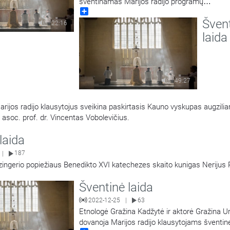
šventinamas Marijos radijo programų
Share
direktorius, kunigas Saulius Bužauskas. Kvie
Šven
pasiklausyti šio Marijos radijo klausytojų pami
22:16
dvasininko minčių. Laidą veda Remigijus Endr
laida
49:27
Marijos radijo klausytojus sveikina paskirtasis Kauno vyskupas augzilia
 asoc. prof. dr. Vincentas Vobolevičius.
 laida
187
|
ingerio popiežiaus Benedikto XVI katechezes skaito kunigas Nerijus 
Šventinė laida
2022-12-25
63
|
Etnologė Gražina Kadžytė ir aktorė Gražina U
dovanoja Marijos radijo klausytojams šventin