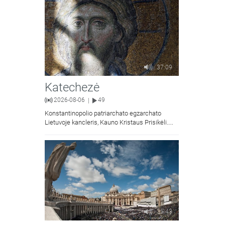
37:09
Katechezė
2026-08-06
49
|
Konstantinopolio patriarchato egzarchato
Lietuvoje kancleris, Kauno Kristaus Prisikėlimo
krikščionių ortodoksų parapijos klebonas
kunigas Vitalijus Mockus pasakoja apie
Kristaus Atsimainymo šventę.
35:43