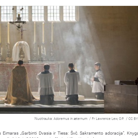
Nuotrauka:
/
/
Adoremus in æternum
Fr Lawrence Lew, O.P.
CC BY
s Eimaras „Garbinti Dvasia ir Tiesa: Švč. Sakramento adoracija“. Knygą