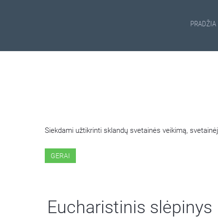
PRADŽIA
ŠIOJE SVETAINĖJE NAUDOJ
Siekdami užtikrinti sklandų svetainės veikimą, svetai
GERAI
Eucharistinis slėpinys