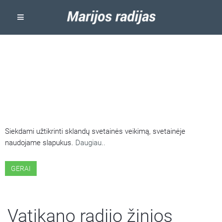
ŠIOJE SVETAINĖJE NAUDOJAMI
SLAPUKAI
Siekdami užtikrinti sklandų svetainės veikimą, svetainėje
naudojame slapukus.
Daugiau..
GERAI
Vatikano radijo žinios