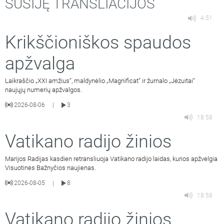
SUSIJĘ TRANSLIACIJOS
4:51
Krikščioniškos spaudos
apžvalga
Laikraščio „XXI amžius“, maldynėlio „Magnificat“ ir žurnalo „Jėzuitai“
naujųjų numerių apžvalgos.
2026-08-06
3
|
18:58
Vatikano radijo žinios
Marijos Radijas kasdien retransliuoja Vatikano radijo laidas, kurios apžvelgia
Visuotinės Bažnyčios naujienas.
2026-08-05
8
|
18:58
Vatikano radijo žinios