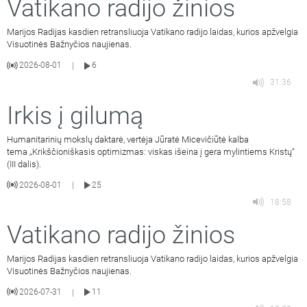
Vatikano radijo žinios
Marijos Radijas kasdien retransliuoja Vatikano radijo laidas, kurios apžvelgia
Visuotinės Bažnyčios naujienas.
2026-08-01
6
|
31:36
Irkis į gilumą
Humanitarinių mokslų daktarė, vertėja Jūratė Micevičiūtė kalba
tema „Krikščioniškasis optimizmas: viskas išeina į gera mylintiems Kristų“
(III dalis).
2026-08-01
25
|
18:58
Vatikano radijo žinios
Marijos Radijas kasdien retransliuoja Vatikano radijo laidas, kurios apžvelgia
Visuotinės Bažnyčios naujienas.
2026-07-31
11
|