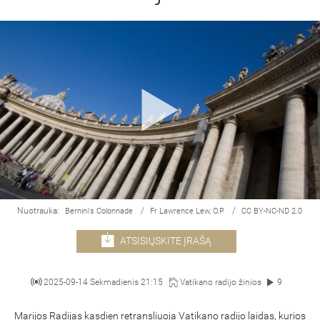
Nuotrauka:
/
/
Bernini's Colonnade
Fr Lawrence Lew, O.P
CC BY-NC-ND 2.0
ATSISIŲSKITE ĮRAŠĄ
2025-09-14 Sekmadienis 21:15
Vatikano radijo žinios
9
Marijos Radijas kasdien retransliuoja Vatikano radijo laidas, kurios