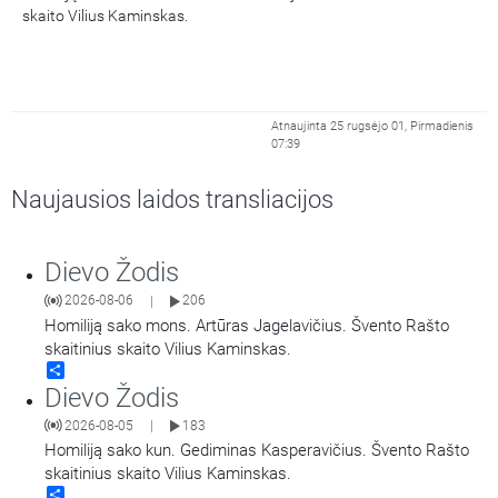
skaito Vilius Kaminskas.
Atnaujinta 25 rugsėjo 01, Pirmadienis
07:39
Naujausios laidos transliacijos
Dievo Žodis
2026-08-06
206
|
Homiliją sako mons. Artūras Jagelavičius. Švento Rašto
skaitinius skaito Vilius Kaminskas.
Share
Dievo Žodis
2026-08-05
183
|
Homiliją sako kun. Gediminas Kasperavičius. Švento Rašto
skaitinius skaito Vilius Kaminskas.
Share