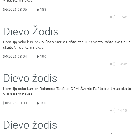
Vilius Kaminskas.
2026-08-05
183
|
11:48
Dievo Žodis
Homiliją sako kun. br. Jokūbas Marija Goštautas OP. Švento Rašto skaitinius
skaito Vilius Kaminskas.
2026-08-04
190
|
13:35
Dievo žodis
Homiliją sako kun. br. Rolandas Taučius OFM. Švento Rašto skaitinius skaito
Vilius Kaminskas.
2026-08-03
150
|
14:18
Dievo žodis