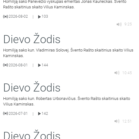
Homiliją sako Panevėžio vyskupas emeritas Jonas Kauneckas. Švento
Rašto skaitinius skaito Vilius Kaminskas.
2026-08-02
103
|
9:25
Dievo Žodis
Homiliją sako kun. Vladimiras Solovej. Švento Rašto skaitinius skaito Vilius
Kaminskas.
2026-08-01
144
|
10:45
Dievo Žodis
Homiliją sako kun. Robertas Urbonavičius. Švento Rašto skaitinius skaito
Vilius Kaminskas.
2026-07-31
142
|
12:51
Dievo Žodis