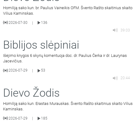
Homiliją sako kun. br. Paulius Vaineikis OFM. Švento Rašto skaitinius skaito
Vilius Kaminskas.
2026-07-30
136
|
39:03
Biblijos slėpiniai
Išėjimo knygos 6 skyrių komentuoja doc. dr. Paulius Čerka ir dr. Laurynas
Jacevičius.
2026-07-29
53
|
20:44
Dievo Žodis
Homiliją sako kun. Erastas Murauskas. Švento Rašto skaitinius skaito Vilius
Kaminskas.
2026-07-29
185
|