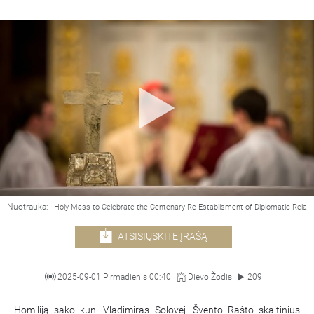
Nuotrauka:
Holy Mass to Celebrate the Centenary Re-Establisment of Diplomatic Relat
ATSISIŲSKITE ĮRAŠĄ
2025-09-01 Pirmadienis 00:40
Dievo Žodis
209
Homiliją sako kun. Vladimiras Solovej. Švento Rašto skaitinius