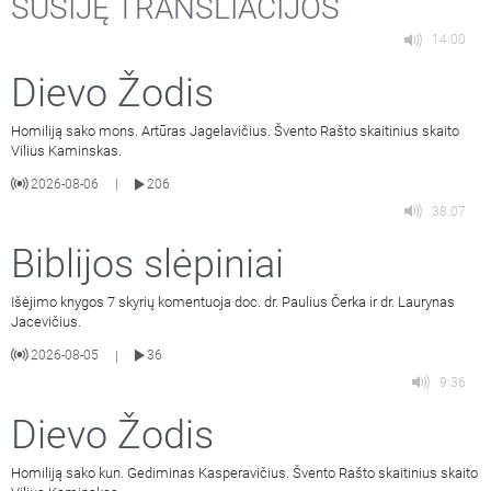
SUSIJĘ TRANSLIACIJOS
14:00
Dievo Žodis
Homiliją sako mons. Artūras Jagelavičius. Švento Rašto skaitinius skaito
Vilius Kaminskas.
2026-08-06
206
|
38:07
Biblijos slėpiniai
Išėjimo knygos 7 skyrių komentuoja doc. dr. Paulius Čerka ir dr. Laurynas
Jacevičius.
2026-08-05
36
|
9:36
Dievo Žodis
Homiliją sako kun. Gediminas Kasperavičius. Švento Rašto skaitinius skaito