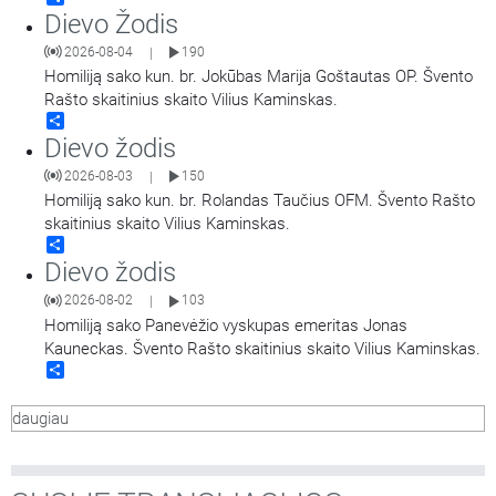
Dievo Žodis
2026-08-04
190
|
Homiliją sako kun. br. Jokūbas Marija Goštautas OP. Švento
Rašto skaitinius skaito Vilius Kaminskas.
Share
Dievo žodis
2026-08-03
150
|
Homiliją sako kun. br. Rolandas Taučius OFM. Švento Rašto
skaitinius skaito Vilius Kaminskas.
Share
Dievo žodis
2026-08-02
103
|
Homiliją sako Panevėžio vyskupas emeritas Jonas
Kauneckas. Švento Rašto skaitinius skaito Vilius Kaminskas.
Share
daugiau