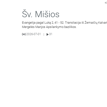
Šv. Mišios
Evangelija pagal Luką 2, 41 - 52. Transliacija iš Žemaičių Kalvar
Mergelės Marijos Apsilankymo bazilikos.
2026-07-01
31
|