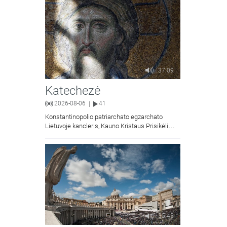
37:09
Katechezė
2026-08-06
41
|
Konstantinopolio patriarchato egzarchato
Lietuvoje kancleris, Kauno Kristaus Prisikėlimo
krikščionių ortodoksų parapijos klebonas
kunigas Vitalijus Mockus pasakoja apie
Kristaus Atsimainymo šventę.
35:43