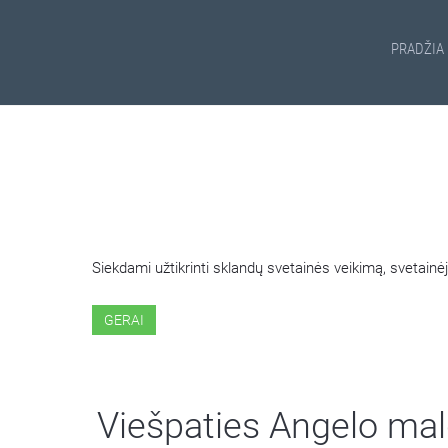
PRADŽIA
ŠIOJE SVETAINĖJE NAUDOJ
Siekdami užtikrinti sklandų svetainės veikimą, svetai
GERAI
Viešpaties Angelo ma