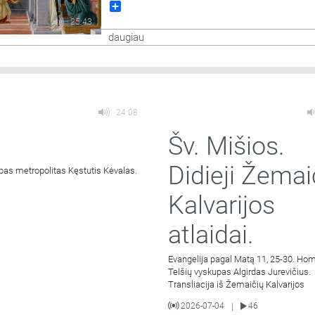
Share
aikštės. Didieji Švč. Mergelės Marijos Gimimo 
25:43
daugiau
24:08
Šv. Mišios.
Didieji Žemai
pas metropolitas Kęstutis Kėvalas.
Kalvarijos
atlaidai.
Evangelija pagal Matą 11, 25-30. Hom
Telšių vyskupas Algirdas Jurevičius.
Transliacija iš Žemaičių Kalvarijos
2026-07-04
46
|