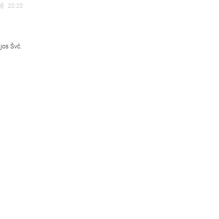
20:20
ijos Švč.