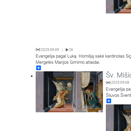
2025-09-09
26
|
Evangelija pagal Luką. Homiliją sakė kardinolas Sig
Mergelės Marijos Gimimo atlaidai.
Share
Šv. Miši
2025-09-08
Evangelija pa
Šiluvos Švent
Share
21:21