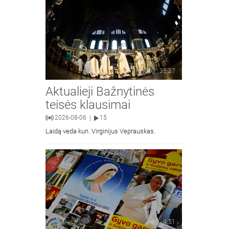
35:37
Aktualieji Bažnytinės
teisės klausimai
2026-08-06
15
|
Laidą veda kun. Virginijus Veprauskas.
4:51