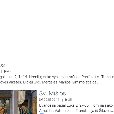
os
45
|
gal Luką 2, 1–14. Homiliją sako vyskupas Arūnas Poniškaitis. Transliac
ovės aikštės. Didieji Švč. Mergelės Marijos Gimimo atlaidai.
Šv. Mišios
2025-09-11
35
|
Evangelija pagal Luką 2, 27-36. Homiliją sako
Arnoldas Valkauskas. Transliacija iš Šiluvos