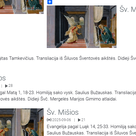
Share
Šventovės aikštės. Didieji Švč. Mergelės Mar
Šv. M
Gimimo atlaidai.
23:01
17:54
itas Tamkevičius. Transliacija iš Šiluvos Šventovės aikštės. Didieji Šv
os
28
|
gal Matą 1, 18-23. Homiliją sako vysk. Saulius Bužauskas. Transliacija
ovės aikštės. Didieji Švč. Mergelės Marijos Gimimo atlaidai.
Šv. Mišios
2025-09-06
21
|
Evangelija pagal Luąk 14, 25-33. Homiliją sak
Saulius Bužauskas. Transliacija iš Šiluvos Š