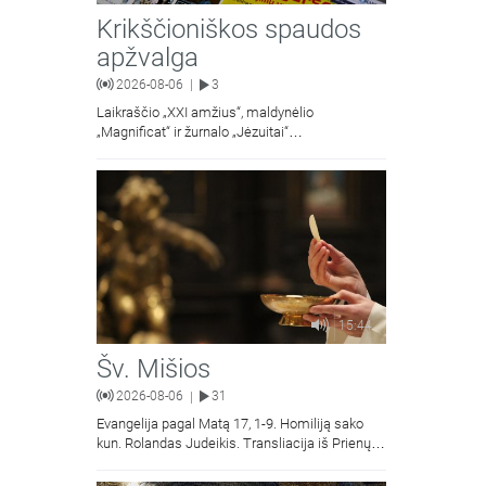
Krikščioniškos spaudos
apžvalga
2026-08-06
3
|
Laikraščio „XXI amžius“, maldynėlio
„Magnificat“ ir žurnalo „Jėzuitai“
naujųjų numerių apžvalgos.
15:44
Šv. Mišios
2026-08-06
31
|
Evangelija pagal Matą 17, 1-9. Homiliją sako
kun. Rolandas Judeikis. Transliacija iš Prienų
Kristaus Apsireiškimo bažnyčios.