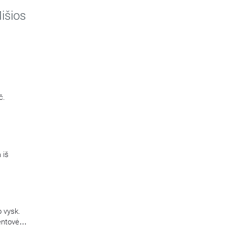
ijos
išios
č.
 iš
o vysk.
ventovės