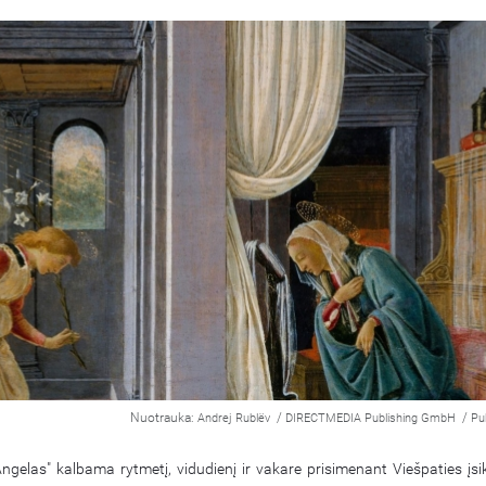
Nuotrauka:
/
/
Andrej Rublëv
DIRECTMEDIA Publishing GmbH
Pu
ngelas" kalbama rytmetį, vidudienį ir vakare prisimenant Viešpaties įsi