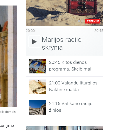
ETERYJE
20:00
20:45
Marijos radijo
skrynia
20:45 Kitos dienos
programa. Skelbimai
21:00 Valandų liturgijos
Naktinė malda
21:15 Vatikano radijo
žinios
blic domain
kūnijimo