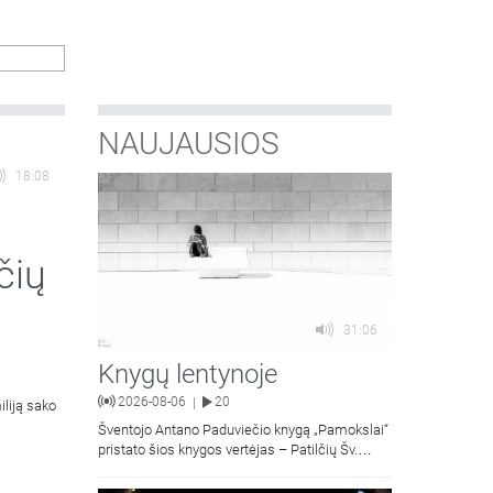
atlaidai.
NAUJAUSIOS
18:08
čių
31:06
Knygų lentynoje
2026-08-06
20
|
iliją sako
Šventojo Antano Paduviečio knygą „Pamokslai“
pristato šios knygos vertėjas – Patilčių Šv.
Petro Išvadavimo parapijos klebonas, kun.
moralinės teologijos dr. Algirdas Petras