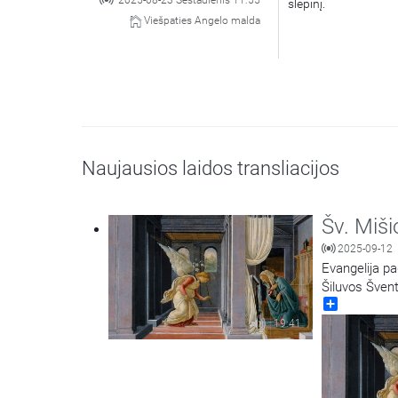
2025-08-23 Šeštadienis 11:55
slėpinį.
Viešpaties Angelo malda
Naujausios laidos transliacijos
Šv. Miši
2025-09-12
Evangelija pa
Šiluvos Švent
Share
19:41