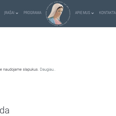
ĮRAŠAI
PROGRAMA
APIE MUS
KONTAKTA
AMI SLAPUKAI
nėje naudojame slapukus.
Daugiau..
lda