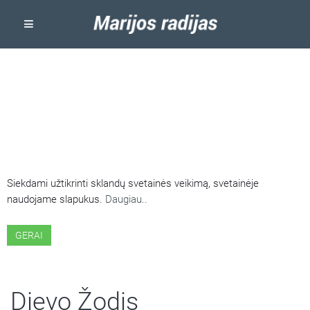
ŠIOJE SVETAINĖJE NAUDOJAMI
SLAPUKAI
Siekdami užtikrinti sklandų svetainės veikimą, svetainėje
naudojame slapukus.
Daugiau..
GERAI
Dievo Žodis