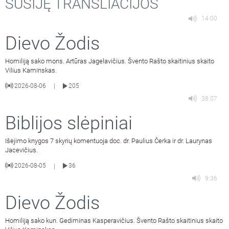
SUSIJĘ TRANSLIACIJOS
14:00
Dievo Žodis
Homiliją sako mons. Artūras Jagelavičius. Švento Rašto skaitinius skaito
Vilius Kaminskas.
2026-08-06
205
|
38:07
Biblijos slėpiniai
Išėjimo knygos 7 skyrių komentuoja doc. dr. Paulius Čerka ir dr. Laurynas
Jacevičius.
2026-08-05
36
|
9:36
Dievo Žodis
Homiliją sako kun. Gediminas Kasperavičius. Švento Rašto skaitinius skaito