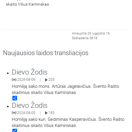
skaito Vilius Kaminskas.
Atnaujinta 25 rugpjūčio 16,
Šeštadienis 08:18
Naujausios laidos transliacijos
Dievo Žodis
2026-08-06
205
|
Homiliją sako mons. Artūras Jagelavičius. Švento Rašto
skaitinius skaito Vilius Kaminskas.
Share
Dievo Žodis
2026-08-05
183
|
Homiliją sako kun. Gediminas Kasperavičius. Švento Rašto
skaitinius skaito Vilius Kaminskas.
Share