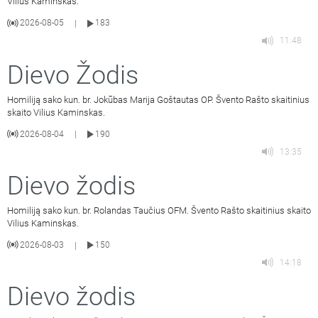
Vilius Kaminskas.
2026-08-05
183
|
11:48
Dievo Žodis
Homiliją sako kun. br. Jokūbas Marija Goštautas OP. Švento Rašto skaitinius
skaito Vilius Kaminskas.
2026-08-04
190
|
13:35
Dievo žodis
Homiliją sako kun. br. Rolandas Taučius OFM. Švento Rašto skaitinius skaito
Vilius Kaminskas.
2026-08-03
150
|
14:18
Dievo žodis