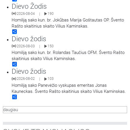
Dievo Žodis
2026-08-04
190
|
Homiliją sako kun. br. Jokūbas Marija Goštautas OP. Švento
Rašto skaitinius skaito Vilius Kaminskas.
Share
Dievo žodis
2026-08-03
150
|
Homiliją sako kun. br. Rolandas Taučius OFM. Švento Rašto
skaitinius skaito Vilius Kaminskas.
Share
Dievo žodis
2026-08-02
103
|
Homiliją sako Panevėžio vyskupas emeritas Jonas
Kauneckas. Švento Rašto skaitinius skaito Vilius Kaminskas.
Share
daugiau