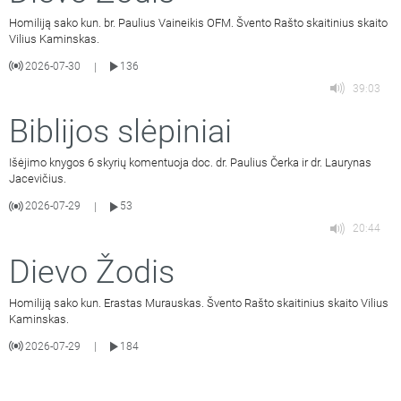
Homiliją sako kun. br. Paulius Vaineikis OFM. Švento Rašto skaitinius skaito
Vilius Kaminskas.
2026-07-30
136
|
39:03
Biblijos slėpiniai
Išėjimo knygos 6 skyrių komentuoja doc. dr. Paulius Čerka ir dr. Laurynas
Jacevičius.
2026-07-29
53
|
20:44
Dievo Žodis
Homiliją sako kun. Erastas Murauskas. Švento Rašto skaitinius skaito Vilius
Kaminskas.
2026-07-29
184
|