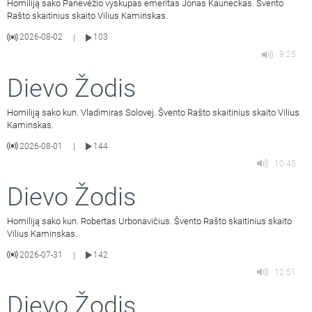
Homiliją sako Panevėžio vyskupas emeritas Jonas Kauneckas. Švento
Rašto skaitinius skaito Vilius Kaminskas.
2026-08-02
103
|
9:25
Dievo Žodis
Homiliją sako kun. Vladimiras Solovej. Švento Rašto skaitinius skaito Vilius
Kaminskas.
2026-08-01
144
|
10:45
Dievo Žodis
Homiliją sako kun. Robertas Urbonavičius. Švento Rašto skaitinius skaito
Vilius Kaminskas.
2026-07-31
142
|
12:51
Dievo Žodis