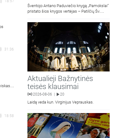
18:57
Šventojo Antano Paduviečio knygą „Pamokslai“
pristato šios knygos vertėjas – Patilčių Šv.
Petro Išvadavimo parapijos klebonas, kun.
moralinės teologijos dr. Algirdas Petras
ios
31:36
35:37
Aktualieji Bažnytinės
teisės klausimai
viskas
is).
2026-08-06
20
|
Laidą veda kun. Virginijus Veprauskas.
18:58