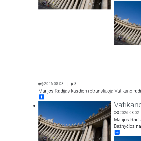
18:58
2026-08-03
8
|
Marijos Radijas kasdien retransliuoja Vatikano radi
Share
Vatikano
2026-08-02
Marijos Radij
Bažnyčios na
Share
18:58