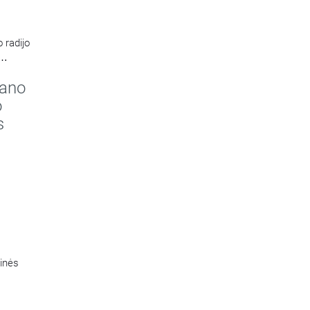
 radijo
kano
o
s
tinės