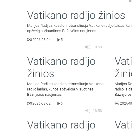
Vatikano radijo žinios
Marijos Radijas kasdien retransliuoja Vatikano radijo laidas, kur
apžvelgia Visuotinės Bažnyčios naujienas.
2026-08-04
5
|
18:58
Vatikano radijo
Vat
žinios
žin
Marijos Radijas kasdien retransliuoja Vatikano
Marijos Ra
radijo laidas, kurios apžvelgia Visuotinės
radijo lai
Bažnyčios naujienas.
Bažnyčios
2026-08-02
6
2026-0
|
18:58
Vatikano radijo
Vat