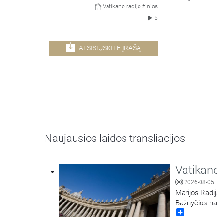
Vatikano radijo žinios
5
ATSISIŲSKITE ĮRAŠĄ
Naujausios laidos transliacijos
Vatikano
2026-08-05
Marijos Radij
Bažnyčios na
Share