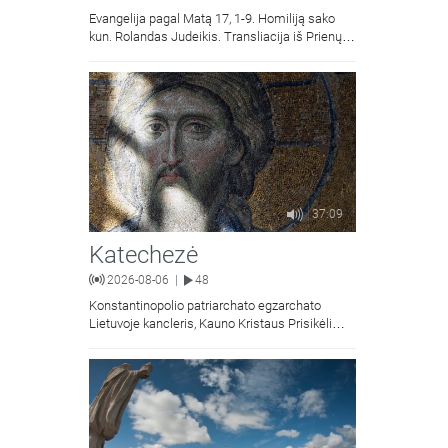
Evangelija pagal Matą 17, 1-9. Homiliją sako
kun. Rolandas Judeikis. Transliacija iš Prienų
Kristaus Apsireiškimo bažnyčios.
37:09
Katechezė
2026-08-06
48
|
Konstantinopolio patriarchato egzarchato
Lietuvoje kancleris, Kauno Kristaus Prisikėlimo
krikščionių ortodoksų parapijos klebonas
kunigas Vitalijus Mockus pasakoja apie
Kristaus Atsimainymo šventę.