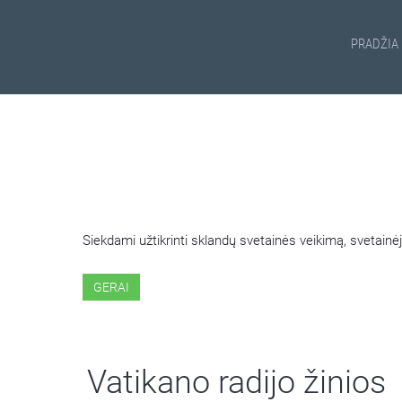
PRADŽIA
ŠIOJE SVETAINĖJE NAUDOJ
Siekdami užtikrinti sklandų svetainės veikimą, svetai
GERAI
Vatikano radijo žinios