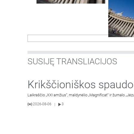
SUSIJĘ TRANSLIACIJOS
Krikščioniškos spaudo
Laikraščio „XXI amžius“, maldynėlio „Magnificat“ ir žurnalo „Jėz
2026-08-06
3
|