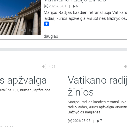
2026-08-01
6
|
Marijos Radijas kasdien retransliuoja Vatikano
laidas, kurios apžvelgia Visuotinės Bažnyčios
Share
naujienas.
18:58
daugiau
4:51
s apžvalga
Vatikano radi
žinios
uitai“ naujųjų numerių apžvalgos.
Marijos Radijas kasdien retransliuoja
radijo laidas, kurios apžvelgia Visuot
Bažnyčios naujienas.
2026-08-05
7
|