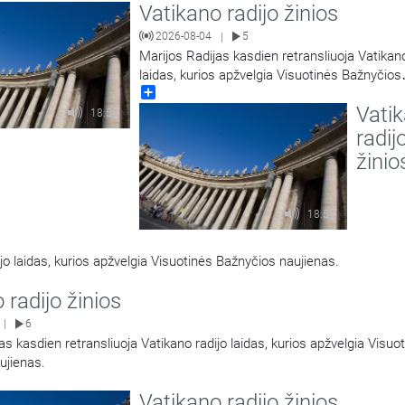
Vatikano radijo žinios
2026-08-04
5
|
Marijos Radijas kasdien retransliuoja Vatikano
laidas, kurios apžvelgia Visuotinės Bažnyčios
Share
naujienas.
Vati
18:58
radij
žinio
18:57
jo laidas, kurios apžvelgia Visuotinės Bažnyčios naujienas.
 radijo žinios
6
|
as kasdien retransliuoja Vatikano radijo laidas, kurios apžvelgia Visuo
ujienas.
Vatikano radijo žinios