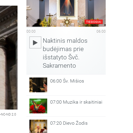
TIESIOGIAI
00:00
06:00
Naktinis maldos
budėjimas prie
išstatyto Švč.
Sakramento
06:00 Šv. Mišios
07:00 Muzika ir skaitiniai
-NC-ND 2.0
07:20 Dievo Žodis