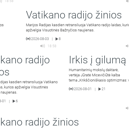
18:58
Vatikano radijo žinios
ios
Marijos Radijas kasdien retransliuoja Vatikano radijo laidas, kur
apžvelgia Visuotinės Bažnyčios naujienas.
2026-08-03
8
|
18:58
ikano radijo
Irkis į gilumą
ios
Humanitarinių mokslų daktarė,
vertėja Jūratė Micevičiūtė kalba
tema „Krikščioniškasis optimizmas: 
dijas kasdien retransliuoja Vatikano
išeina į gera mylintiems Kristų“ (III dal
das, kurios apžvelgia Visuotinės
2026-08-01
21
|
 naujienas.
8-01
6
|
ikano radijo žinios