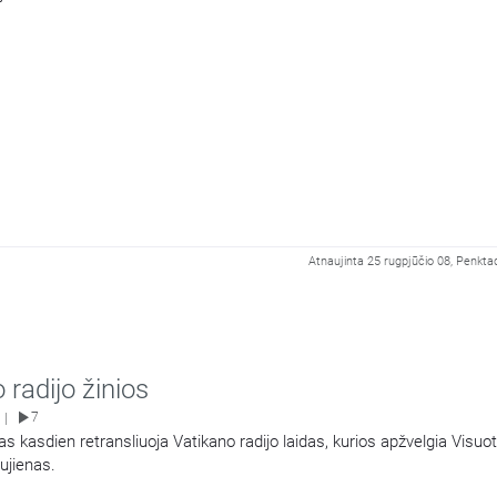
Atnaujinta 25 rugpjūčio 08, Penktad
 radijo žinios
7
|
as kasdien retransliuoja Vatikano radijo laidas, kurios apžvelgia Visuo
ujienas.