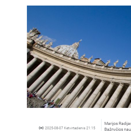
Marijos Radijas
2025-08-07 Ketvirtadienis 21:15
Bažnyčios nauj