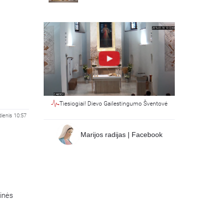
Tiesiogiai! Dievo Gailestingumo Šventovė
ienis 10:57
Marijos radijas | Facebook
tinės