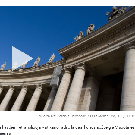
Nuotrauka:
/
/
Bernini's Colonnade
Fr Lawrence Lew, O.P
CC BY
 kasdien retransliuoja Vatikano radijo laidas, kurios apžvelgia Visuotinės
ienas.