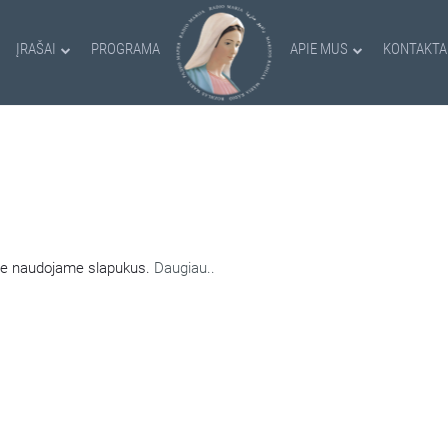
ĮRAŠAI
PROGRAMA
APIE MUS
KONTAKTA
AMI SLAPUKAI
nėje naudojame slapukus.
Daugiau..