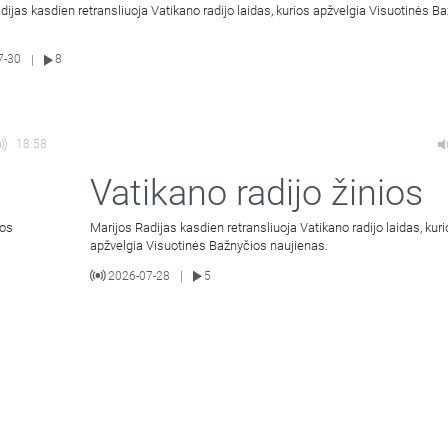
dijas kasdien retransliuoja Vatikano radijo laidas, kurios apžvelgia Visuotinės B
7-30
8
|
18:58
Vatikano radijo žinios
ios
Marijos Radijas kasdien retransliuoja Vatikano radijo laidas, kur
apžvelgia Visuotinės Bažnyčios naujienas.
2026-07-28
5
|