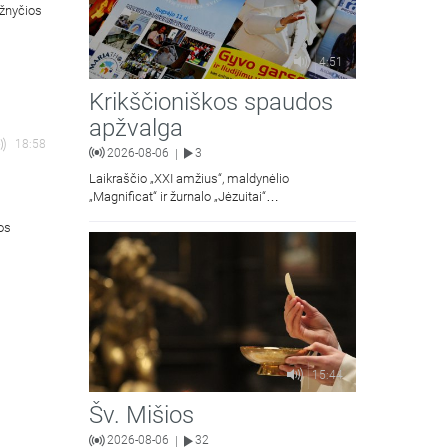
ažnyčios
4:51
Krikščioniškos spaudos
apžvalga
18:58
2026-08-06
3
|
Laikraščio „XXI amžius“, maldynėlio
„Magnificat“ ir žurnalo „Jėzuitai“
naujųjų numerių apžvalgos.
ios
15:44
Šv. Mišios
2026-08-06
32
|