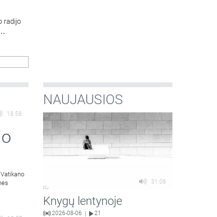
 radijo
NAUJAUSIOS
18:58
jo
 Vatikano
31:06
inės
Knygų lentynoje
2026-08-06
21
|