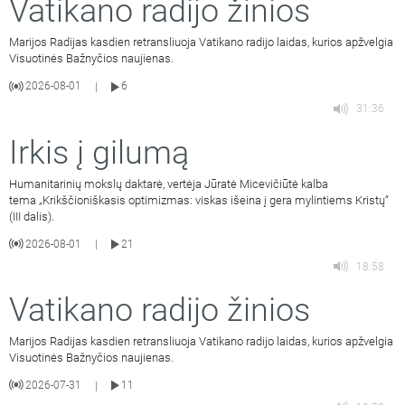
Vatikano radijo žinios
Marijos Radijas kasdien retransliuoja Vatikano radijo laidas, kurios apžvelgia
Visuotinės Bažnyčios naujienas.
2026-08-01
6
|
31:36
Irkis į gilumą
Humanitarinių mokslų daktarė, vertėja Jūratė Micevičiūtė kalba
tema „Krikščioniškasis optimizmas: viskas išeina į gera mylintiems Kristų“
(III dalis).
2026-08-01
21
|
18:58
Vatikano radijo žinios
Marijos Radijas kasdien retransliuoja Vatikano radijo laidas, kurios apžvelgia
Visuotinės Bažnyčios naujienas.
2026-07-31
11
|