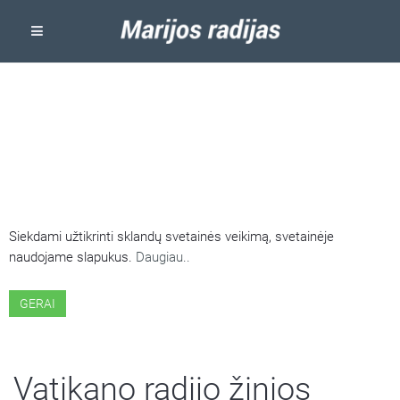
ŠIOJE SVETAINĖJE NAUDOJAMI
SLAPUKAI
Siekdami užtikrinti sklandų svetainės veikimą, svetainėje
naudojame slapukus.
Daugiau..
GERAI
Vatikano radijo žinios