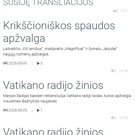
SUSIJĘ TRANSLIACIJOS
4:51
Krikščioniškos spaudos
apžvalga
Laikraščio „XXI amžius“, maldynėlio „Magnificat“ ir žurnalo „Jėzuitai“
naujųjų numerių apžvalgos.
2026-08-06
3
|
18:58
Vatikano radijo žinios
Marijos Radijas kasdien retransliuoja Vatikano radijo laidas, kurios apžvelgia
Visuotinės Bažnyčios naujienas.
2026-08-05
7
|
18:58
Vatikano radijo žinios