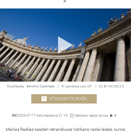
Nuotrauka:
/
/
Bernini's Colonnade
Fr Lawrence Lew, O.P
CC BY-NC-ND 2.0
ATSISIŲSKITE ĮRAŠĄ
2025-07-17 Ketvirtadienis 21:15
Vatikano radijo žinios
8
Marijos Radijas kasdien retransliuoja Vatikano radijo laidas, kurios