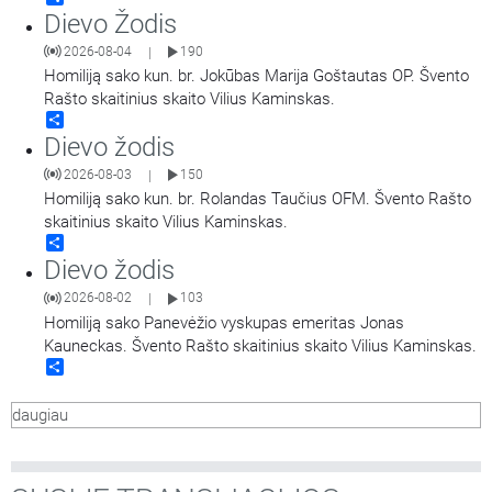
Dievo Žodis
2026-08-04
190
|
Homiliją sako kun. br. Jokūbas Marija Goštautas OP. Švento
Rašto skaitinius skaito Vilius Kaminskas.
Share
Dievo žodis
2026-08-03
150
|
Homiliją sako kun. br. Rolandas Taučius OFM. Švento Rašto
skaitinius skaito Vilius Kaminskas.
Share
Dievo žodis
2026-08-02
103
|
Homiliją sako Panevėžio vyskupas emeritas Jonas
Kauneckas. Švento Rašto skaitinius skaito Vilius Kaminskas.
Share
daugiau