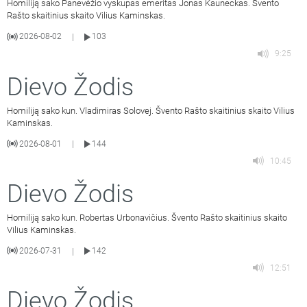
Homiliją sako Panevėžio vyskupas emeritas Jonas Kauneckas. Švento
Rašto skaitinius skaito Vilius Kaminskas.
2026-08-02
103
|
9:25
Dievo Žodis
Homiliją sako kun. Vladimiras Solovej. Švento Rašto skaitinius skaito Vilius
Kaminskas.
2026-08-01
144
|
10:45
Dievo Žodis
Homiliją sako kun. Robertas Urbonavičius. Švento Rašto skaitinius skaito
Vilius Kaminskas.
2026-07-31
142
|
12:51
Dievo Žodis