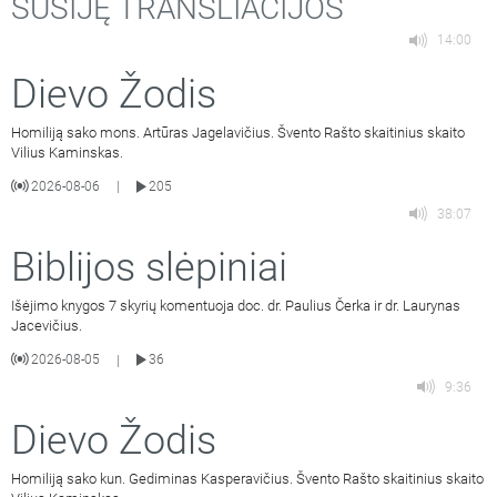
SUSIJĘ TRANSLIACIJOS
14:00
Dievo Žodis
Homiliją sako mons. Artūras Jagelavičius. Švento Rašto skaitinius skaito
Vilius Kaminskas.
2026-08-06
205
|
38:07
Biblijos slėpiniai
Išėjimo knygos 7 skyrių komentuoja doc. dr. Paulius Čerka ir dr. Laurynas
Jacevičius.
2026-08-05
36
|
9:36
Dievo Žodis
Homiliją sako kun. Gediminas Kasperavičius. Švento Rašto skaitinius skaito