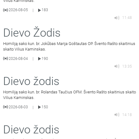
Vilius Kaminskas.
2026-08-05
183
|
11:48
Dievo Žodis
Homiliją sako kun. br. Jokūbas Marija Goštautas OP. Švento Rašto skaitinius
skaito Vilius Kaminskas.
2026-08-04
190
|
13:35
Dievo žodis
Homiliją sako kun. br. Rolandas Taučius OFM. Švento Rašto skaitinius skaito
Vilius Kaminskas.
2026-08-03
150
|
14:18
Dievo žodis