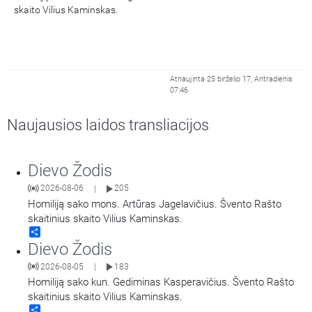
skaito Vilius Kaminskas.
Atnaujinta 25 birželio 17, Antradienis
07:46
Naujausios laidos transliacijos
Dievo Žodis
2026-08-06
205
|
Homiliją sako mons. Artūras Jagelavičius. Švento Rašto
skaitinius skaito Vilius Kaminskas.
Share
Dievo Žodis
2026-08-05
183
|
Homiliją sako kun. Gediminas Kasperavičius. Švento Rašto
skaitinius skaito Vilius Kaminskas.
Share