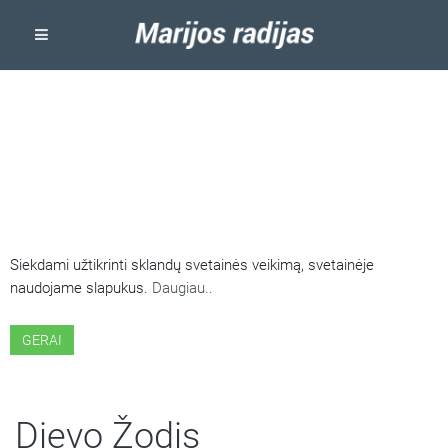
ŠIOJE SVETAINĖJE NAUDOJAMI
SLAPUKAI
Siekdami užtikrinti sklandų svetainės veikimą, svetainėje
naudojame slapukus.
Daugiau..
GERAI
Dievo Žodis