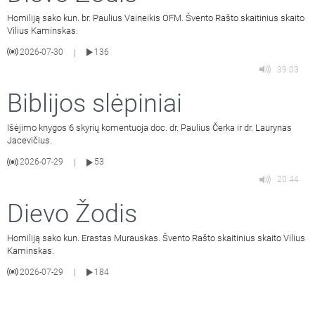
Homiliją sako kun. br. Paulius Vaineikis OFM. Švento Rašto skaitinius skaito
Vilius Kaminskas.
2026-07-30
136
|
39:03
Biblijos slėpiniai
Išėjimo knygos 6 skyrių komentuoja doc. dr. Paulius Čerka ir dr. Laurynas
Jacevičius.
2026-07-29
53
|
20:44
Dievo Žodis
Homiliją sako kun. Erastas Murauskas. Švento Rašto skaitinius skaito Vilius
Kaminskas.
2026-07-29
184
|