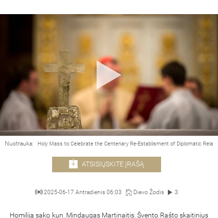
Nuotrauka:
Holy Mass to Celebrate the Centenary Re-Establisment of Diplomatic Relat
ATSISIŲSKITE ĮRAŠĄ
2025-06-17 Antradienis 06:03
Dievo Žodis
3
Homiliją sako kun. Mindaugas Martinaitis. Švento Rašto skaitinius