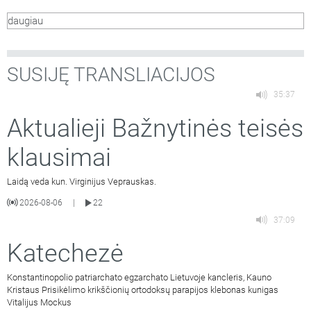
daugiau
SUSIJĘ TRANSLIACIJOS
35:37
Aktualieji Bažnytinės teisės
klausimai
Laidą veda kun. Virginijus Veprauskas.
2026-08-06
22
|
37:09
Katechezė
Konstantinopolio patriarchato egzarchato Lietuvoje kancleris, Kauno
Kristaus Prisikėlimo krikščionių ortodoksų parapijos klebonas kunigas
Vitalijus Mockus