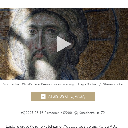
Nuotrauka:
/
Christ's face, Deësis mosaic in sunlight, Hagia Sophia
Steven Zucker
ATSISIŲSKITE ĮRAŠĄ
2025-06-16 Pirmadienis 09:00
Katechezė
72
Laida iš ciklo: Kelionė katekizmo „YouCat“ puslapiais. Kalba VDU