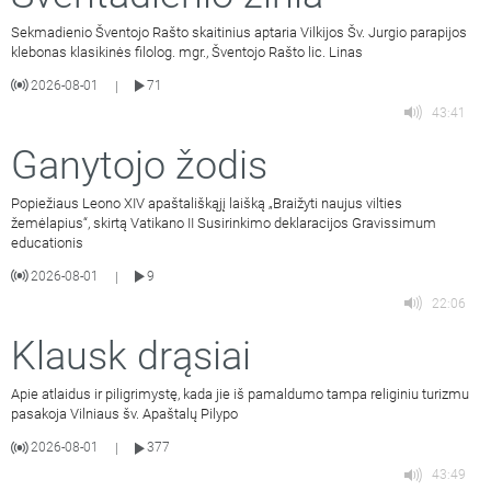
Sekmadienio Šventojo Rašto skaitinius aptaria Vilkijos Šv. Jurgio parapijos
klebonas klasikinės filolog. mgr., Šventojo Rašto lic. Linas
2026-08-01
71
|
43:41
Ganytojo žodis
Popiežiaus Leono XIV apaštališkąjį laišką „Braižyti naujus vilties
žemėlapius“, skirtą Vatikano II Susirinkimo deklaracijos Gravissimum
educationis
2026-08-01
9
|
22:06
Klausk drąsiai
Apie atlaidus ir piligrimystę, kada jie iš pamaldumo tampa religiniu turizmu
pasakoja Vilniaus šv. Apaštalų Pilypo
2026-08-01
377
|
43:49