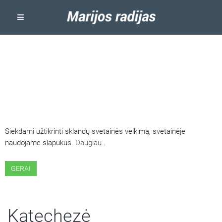
ŠIOJE SVETAINĖJE NAUDOJAMI
SLAPUKAI
Siekdami užtikrinti sklandų svetainės veikimą, svetainėje
naudojame slapukus.
Daugiau..
GERAI
Katechezė