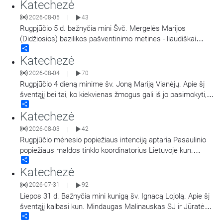
Katechezė
Atsimainymo šventę. Kalbina Regina Statkuvienė.
2026-08-05
43
|
Rugpjūčio 5 d. bažnyčia mini Švč. Mergelės Marijos
(Didžiosios) bazilikos pašventinimo metines - liaudiškai
Share
vadinamą Marijos Snieginės švente. Šiluvos Švč. Mergelės
Katechezė
Marijos Gimimo bazilika, popiežiaus Pranciškaus sprendimu
yra paskelbta dvasine Marijos Didžiosios bazilikos dukterimi,
2026-08-04
70
|
turint teisę teikti visas dvasines Romos šventovės
…
Rugpjūčio 4 dieną minime šv. Joną Mariją Vianėjų. Apie šį
šventąjį bei tai, ko kiekvienas žmogus gali iš jo pasimokyti,
Share
kalba kun. dr. Nerijus Pipiras.
Katechezė
2026-08-03
42
|
Rugpjūčio mėnesio popiežiaus intenciją aptaria Pasaulinio
popiežiaus maldos tinklo koordinatorius Lietuvoje kun.
Share
Mindaugas Malinauskas SJ. Kalbina Aistė Ivanovaitė-
Katechezė
Petraitienė.
2026-07-31
92
|
Liepos 31 d. Bažnyčia mini kunigą šv. Ignacą Lojolą. Apie šį
šventąjį kalbasi kun. Mindaugas Malinauskas SJ ir Jūratė
Share
Bieliauskaitė.