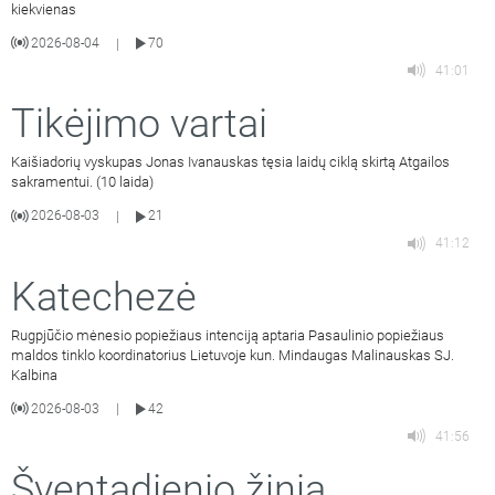
kiekvienas
2026-08-04
70
|
41:01
Tikėjimo vartai
Kaišiadorių vyskupas Jonas Ivanauskas tęsia laidų ciklą skirtą Atgailos
sakramentui. (10 laida)
2026-08-03
21
|
41:12
Katechezė
Rugpjūčio mėnesio popiežiaus intenciją aptaria Pasaulinio popiežiaus
maldos tinklo koordinatorius Lietuvoje kun. Mindaugas Malinauskas SJ.
Kalbina
2026-08-03
42
|
41:56
Šventadienio žinia