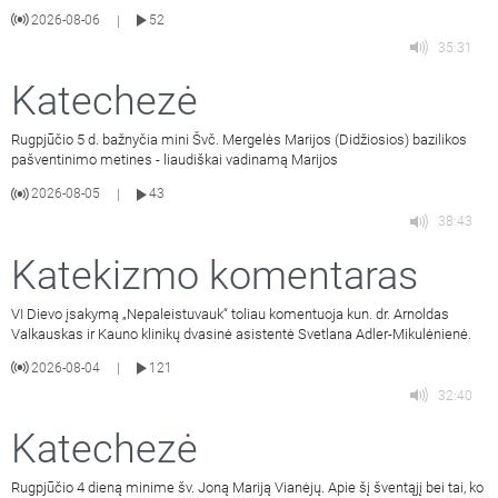
2026-08-06
52
|
35:31
Katechezė
Rugpjūčio 5 d. bažnyčia mini Švč. Mergelės Marijos (Didžiosios) bazilikos
pašventinimo metines - liaudiškai vadinamą Marijos
2026-08-05
43
|
38:43
Katekizmo komentaras
VI Dievo įsakymą „Nepaleistuvauk“ toliau komentuoja kun. dr. Arnoldas
Valkauskas ir Kauno klinikų dvasinė asistentė Svetlana Adler-Mikulėnienė.
2026-08-04
121
|
32:40
Katechezė
Rugpjūčio 4 dieną minime šv. Joną Mariją Vianėjų. Apie šį šventąjį bei tai, ko