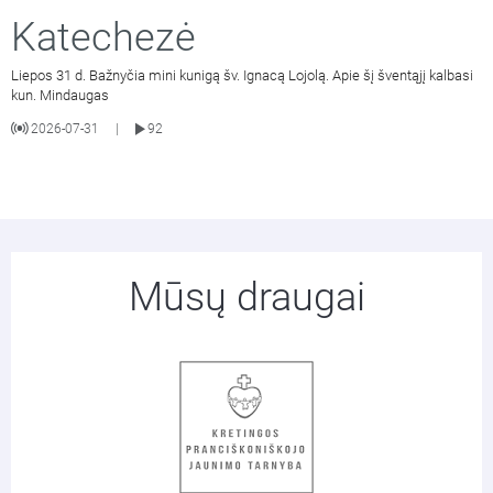
Katechezė
Liepos 31 d. Bažnyčia mini kunigą šv. Ignacą Lojolą. Apie šį šventąjį kalbasi
kun. Mindaugas
2026-07-31
92
|
Mūsų draugai