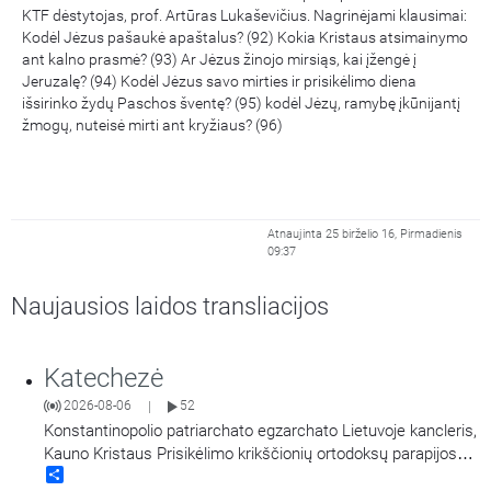
KTF dėstytojas, prof. Artūras Lukaševičius. Nagrinėjami klausimai:
Kodėl Jėzus pašaukė apaštalus? (92) Kokia Kristaus atsimainymo
ant kalno prasmė? (93) Ar Jėzus žinojo mirsiąs, kai įžengė į
Jeruzalę? (94) Kodėl Jėzus savo mirties ir prisikėlimo diena
išsirinko žydų Paschos šventę? (95) kodėl Jėzų, ramybę įkūnijantį
žmogų, nuteisė mirti ant kryžiaus? (96)
Atnaujinta 25 birželio 16, Pirmadienis
09:37
Naujausios laidos transliacijos
Katechezė
2026-08-06
52
|
Konstantinopolio patriarchato egzarchato Lietuvoje kancleris,
Kauno Kristaus Prisikėlimo krikščionių ortodoksų parapijos
Share
klebonas kunigas Vitalijus Mockus pasakoja apie Kristaus