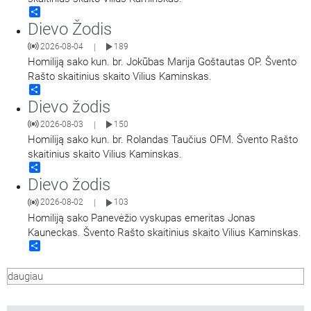
Share
Dievo Žodis
2026-08-04
189
|
Homiliją sako kun. br. Jokūbas Marija Goštautas OP. Švento
Rašto skaitinius skaito Vilius Kaminskas.
Share
Dievo žodis
2026-08-03
150
|
Homiliją sako kun. br. Rolandas Taučius OFM. Švento Rašto
skaitinius skaito Vilius Kaminskas.
Share
Dievo žodis
2026-08-02
103
|
Homiliją sako Panevėžio vyskupas emeritas Jonas
Kauneckas. Švento Rašto skaitinius skaito Vilius Kaminskas.
Share
daugiau