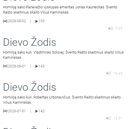
Homiliją sako Panevėžio vyskupas emeritas Jonas Kauneckas. Švento
Rašto skaitinius skaito Vilius Kaminskas.
2026-08-02
103
|
9:25
Dievo Žodis
Homiliją sako kun. Vladimiras Solovej. Švento Rašto skaitinius skaito Vilius
Kaminskas.
2026-08-01
143
|
10:45
Dievo Žodis
Homiliją sako kun. Robertas Urbonavičius. Švento Rašto skaitinius skaito
Vilius Kaminskas.
2026-07-31
142
|
12:51