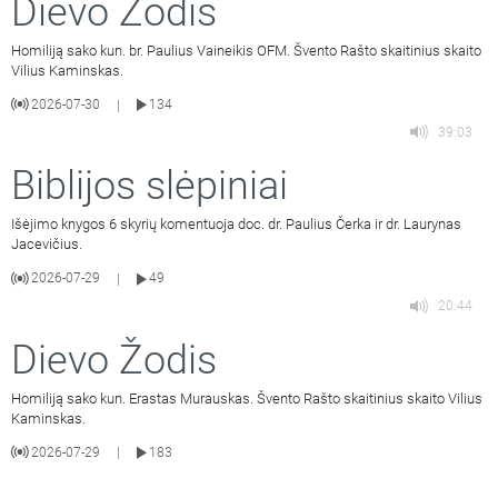
Dievo Žodis
Homiliją sako kun. br. Paulius Vaineikis OFM. Švento Rašto skaitinius skaito
Vilius Kaminskas.
2026-07-30
134
|
39:03
Biblijos slėpiniai
Išėjimo knygos 6 skyrių komentuoja doc. dr. Paulius Čerka ir dr. Laurynas
Jacevičius.
2026-07-29
49
|
20:44
Dievo Žodis
Homiliją sako kun. Erastas Murauskas. Švento Rašto skaitinius skaito Vilius
Kaminskas.
2026-07-29
183
|