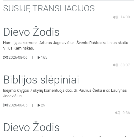
SUSIJĘ TRANSLIACIJOS
14:00
Dievo Žodis
Homiliją sako mons. Artūras Jagelavičius. Švento Rašto skaitinius skaito
Vilius Kaminskas.
2026-08-06
165
|
38:07
Biblijos slėpiniai
Išėjimo knygos 7 skyrių komentuoja doc. dr. Paulius Čerka ir dr. Laurynas
Jacevičius.
2026-08-05
29
|
9:36
Dievo Žodis