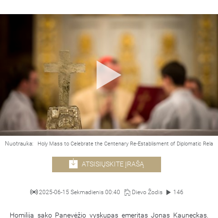
Nuotrauka:
Holy Mass to Celebrate the Centenary Re-Establisment of Diplomatic Relat
ATSISIŲSKITE ĮRAŠĄ
2025-06-15 Sekmadienis 00:40
Dievo Žodis
146
Homiliją sako Panevėžio vyskupas emeritas Jonas Kauneckas.