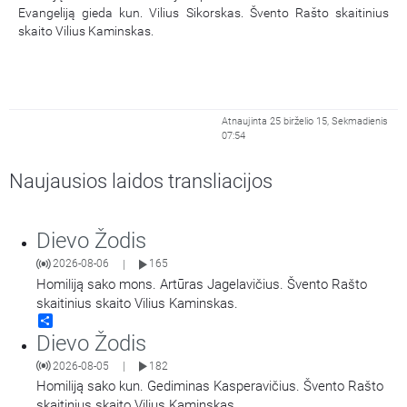
Evangeliją gieda kun. Vilius Sikorskas. Švento Rašto skaitinius
skaito Vilius Kaminskas.
Atnaujinta 25 birželio 15, Sekmadienis
07:54
Naujausios laidos transliacijos
Dievo Žodis
2026-08-06
165
|
Homiliją sako mons. Artūras Jagelavičius. Švento Rašto
skaitinius skaito Vilius Kaminskas.
Share
Dievo Žodis
2026-08-05
182
|
Homiliją sako kun. Gediminas Kasperavičius. Švento Rašto
skaitinius skaito Vilius Kaminskas.