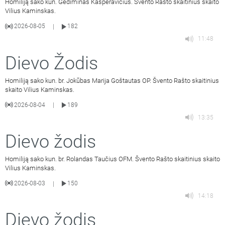
Homiliją sako kun. Gediminas Kasperavičius. Švento Rašto skaitinius skaito
Vilius Kaminskas.
2026-08-05
182
|
11:48
Dievo Žodis
Homiliją sako kun. br. Jokūbas Marija Goštautas OP. Švento Rašto skaitinius
skaito Vilius Kaminskas.
2026-08-04
189
|
13:35
Dievo žodis
Homiliją sako kun. br. Rolandas Taučius OFM. Švento Rašto skaitinius skaito
Vilius Kaminskas.
2026-08-03
150
|
14:18
Dievo žodis