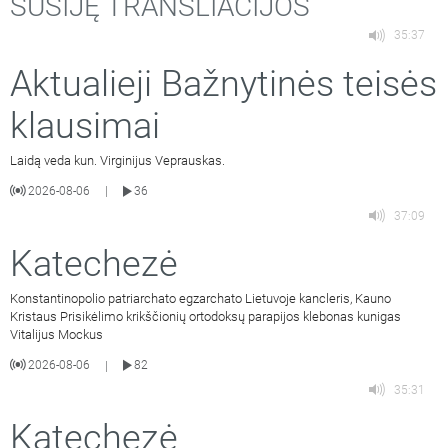
SUSIJĘ TRANSLIACIJOS
35:37
Aktualieji Bažnytinės teisės
klausimai
Laidą veda kun. Virginijus Veprauskas.
2026-08-06
36
|
37:09
Katechezė
Konstantinopolio patriarchato egzarchato Lietuvoje kancleris, Kauno
Kristaus Prisikėlimo krikščionių ortodoksų parapijos klebonas kunigas
Vitalijus Mockus
2026-08-06
82
|
35:31
Katechezė