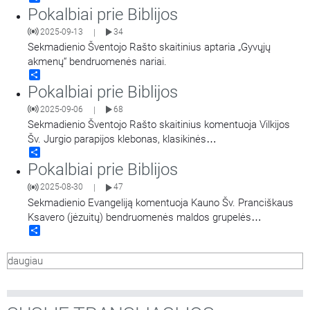
Pokalbiai prie Biblijos
2025-09-13
34
|
Sekmadienio Šventojo Rašto skaitinius aptaria „Gyvųjų
akmenų“ bendruomenės nariai.
Share
Pokalbiai prie Biblijos
2025-09-06
68
|
Sekmadienio Šventojo Rašto skaitinius komentuoja Vilkijos
Šv. Jurgio parapijos klebonas, klasikinės
Share
filologijos magistras Šventojo Rašto lic. kun.
Pokalbiai prie Biblijos
Linas Šipavičius. Kalbina Mantvydas Prekevičius.
2025-08-30
47
|
Sekmadienio Evangeliją komentuoja Kauno Šv. Pranciškaus
Ksavero (jėzuitų) bendruomenės maldos grupelės
Share
„Vynmedžio šakelė“ nariai.
daugiau