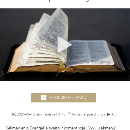
ATSISIŲSKITE ĮRAŠĄ
2025-06-15 Sekmadienis 04:15
Pokalbiai prie Biblijos
10
Sekmadienio Evangeliją skaito ir komentuoja „Gyvųjų akmenų“