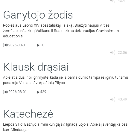
43:41
Ganytojo žodis
Popiežiaus Leono XIV apaštališkąjį laišką „Braižyti naujus vilties
žemėlapius“, skirtą Vatikano II Susirinkimo deklaracijos Gravissimum
educationis
2026-08-01
10
|
22:06
Klausk drąsiai
Apie atlaidus ir piligrimystę, kada jie iš pamaldumo tampa religiniu turizmu
pasakoja Vilniaus šv. Apaštalų Pilypo
2026-08-01
429
|
43:49
Katechezė
Liepos 31 d. Bažnyčia mini kunigą šv. Ignacą Lojolą. Apie šį šventąjį kalbasi
kun. Mindaugas