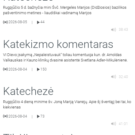
Rugpjūčio 5 d. bažnyčia mini Švč. Mergelės Marijos (Didžiosios) bazilikos
pašventinimo metines - liaudiškai vadinamą Marijos
2026-08-05
44
|
38:43
Katekizmo komentaras
VI Dievo įsakymą „Nepaleistuvauk“ toliau komentuoja kun. dr. Arnoldas
Valkauskas ir Kauno klinikų dvasinė asistentė Svetlana Adler-Mikulėnienė.
2026-08-04
150
|
32:40
Katechezė
Rugpjūčio 4 dieną minime šv. Joną Mariją Vianėjų. Apie šį šventąjį bei tai, ko
kiekvienas
2026-08-04
73
|
41:01