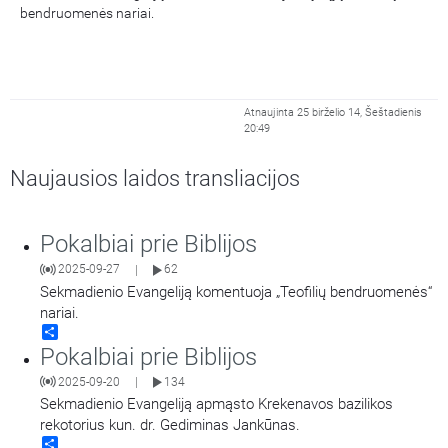
bendruomenės nariai.
Atnaujinta 25 birželio 14, Šeštadienis
20:49
Naujausios laidos transliacijos
Pokalbiai prie Biblijos
2025-09-27
62
|
Sekmadienio Evangeliją komentuoja „Teofilių bendruomenės“
nariai.
Share
Pokalbiai prie Biblijos
2025-09-20
134
|
Sekmadienio Evangeliją apmąsto Krekenavos bazilikos
rekotorius kun. dr. Gediminas Jankūnas.
Share