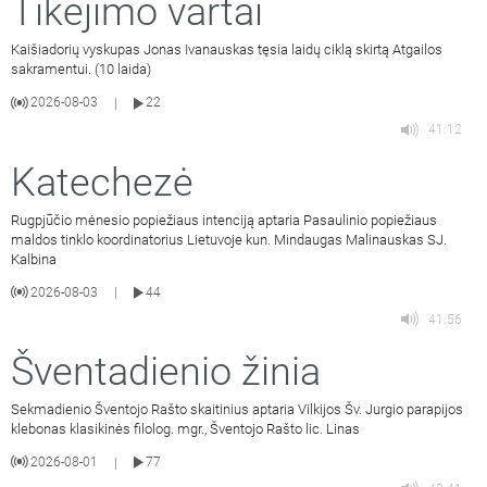
Tikėjimo vartai
Kaišiadorių vyskupas Jonas Ivanauskas tęsia laidų ciklą skirtą Atgailos
sakramentui. (10 laida)
2026-08-03
22
|
41:12
Katechezė
Rugpjūčio mėnesio popiežiaus intenciją aptaria Pasaulinio popiežiaus
maldos tinklo koordinatorius Lietuvoje kun. Mindaugas Malinauskas SJ.
Kalbina
2026-08-03
44
|
41:56
Šventadienio žinia
Sekmadienio Šventojo Rašto skaitinius aptaria Vilkijos Šv. Jurgio parapijos
klebonas klasikinės filolog. mgr., Šventojo Rašto lic. Linas
2026-08-01
77
|