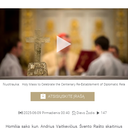
Nuotrauka:
Holy Mass to Celebrate the Centenary Re-Establisment of Diplomatic Relat
ATSISIŲSKITE ĮRAŠĄ
2025-06-09 Pirmadienis 00:40
Dievo Žodis
147
Homiliją sako kun. Andrius Vaitkevičius. Švento Rašto skaitinius