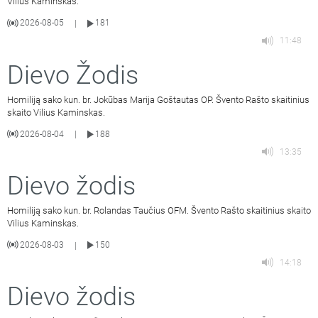
Vilius Kaminskas.
2026-08-05
181
|
11:48
Dievo Žodis
Homiliją sako kun. br. Jokūbas Marija Goštautas OP. Švento Rašto skaitinius
skaito Vilius Kaminskas.
2026-08-04
188
|
13:35
Dievo žodis
Homiliją sako kun. br. Rolandas Taučius OFM. Švento Rašto skaitinius skaito
Vilius Kaminskas.
2026-08-03
150
|
14:18
Dievo žodis