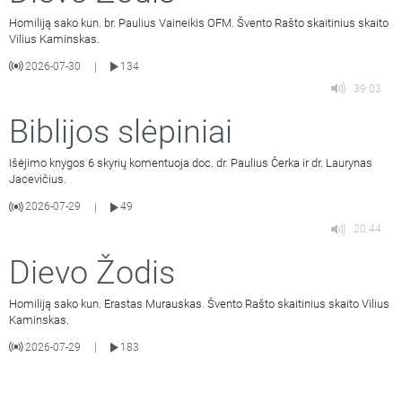
Homiliją sako kun. br. Paulius Vaineikis OFM. Švento Rašto skaitinius skaito
Vilius Kaminskas.
2026-07-30
134
|
39:03
Biblijos slėpiniai
Išėjimo knygos 6 skyrių komentuoja doc. dr. Paulius Čerka ir dr. Laurynas
Jacevičius.
2026-07-29
49
|
20:44
Dievo Žodis
Homiliją sako kun. Erastas Murauskas. Švento Rašto skaitinius skaito Vilius
Kaminskas.
2026-07-29
183
|