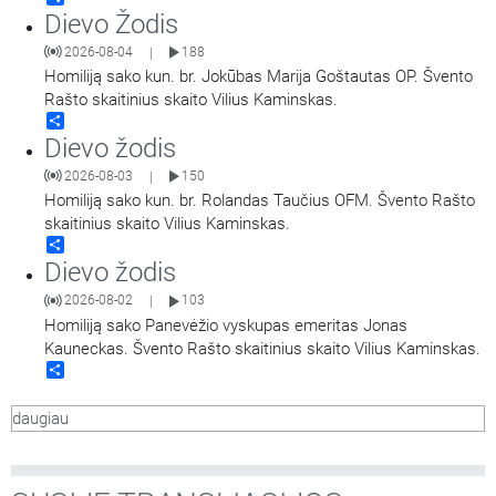
Dievo Žodis
2026-08-04
188
|
Homiliją sako kun. br. Jokūbas Marija Goštautas OP. Švento
Rašto skaitinius skaito Vilius Kaminskas.
Share
Dievo žodis
2026-08-03
150
|
Homiliją sako kun. br. Rolandas Taučius OFM. Švento Rašto
skaitinius skaito Vilius Kaminskas.
Share
Dievo žodis
2026-08-02
103
|
Homiliją sako Panevėžio vyskupas emeritas Jonas
Kauneckas. Švento Rašto skaitinius skaito Vilius Kaminskas.
Share
daugiau