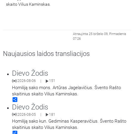
skaito Vilius Kaminskas.
Atnaujinta 25 birželio 09, Pirmadienis
07:26
Naujausios laidos transliacijos
Dievo Žodis
2026-08-06
151
|
Homiliją sako mons. Artūras Jagelavičius. Švento Rašto
skaitinius skaito Vilius Kaminskas.
Share
Dievo Žodis
2026-08-05
181
|
Homiliją sako kun. Gediminas Kasperavičius. Švento Rašto
skaitinius skaito Vilius Kaminskas.
Share