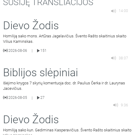
SUSIJĘ TRANSLIACIJOS
14:00
Dievo Žodis
Homiliją sako mons. Artūras Jagelavičius. Švento Rašto skaitinius skaito
Vilius Kaminskas.
2026-08-06
151
|
38:07
Biblijos slėpiniai
Išėjimo knygos 7 skyrių komentuoja doc. dr. Paulius Čerka ir dr. Laurynas
Jacevičius.
2026-08-05
27
|
9:36
Dievo Žodis
Homiliją sako kun. Gediminas Kasperavičius. Švento Rašto skaitinius skaito