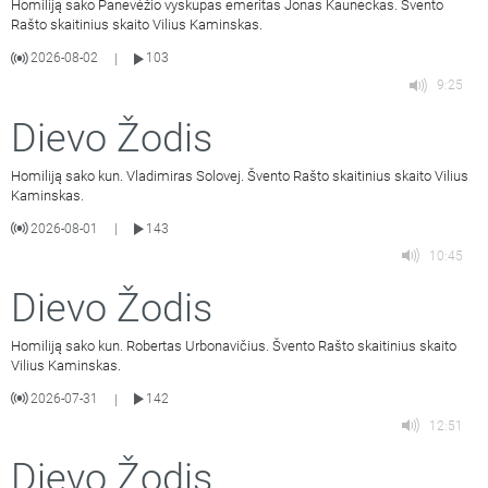
Homiliją sako Panevėžio vyskupas emeritas Jonas Kauneckas. Švento
Rašto skaitinius skaito Vilius Kaminskas.
2026-08-02
103
|
9:25
Dievo Žodis
Homiliją sako kun. Vladimiras Solovej. Švento Rašto skaitinius skaito Vilius
Kaminskas.
2026-08-01
143
|
10:45
Dievo Žodis
Homiliją sako kun. Robertas Urbonavičius. Švento Rašto skaitinius skaito
Vilius Kaminskas.
2026-07-31
142
|
12:51
Dievo Žodis