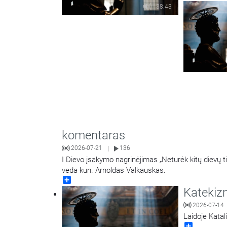
38:43
komentaras
2026-07-21
136
|
I Dievo įsakymo nagrinėjimas „Neturėk kitų dievų t
veda kun. Arnoldas Valkauskas.
Share
Katekiz
2026-07-14
Laidoje Kata
Share