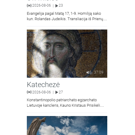
2026-08-06
23
|
Evangelija pagal Matą 17, 1-9. Homiliją sako
kun. Rolandas Judeikis. Transliacija iš Prienų
Kristaus Apsireiškimo bažnyčios.
37:09
Katechezė
2026-08-06
27
|
Konstantinopolio patriarchato egzarchato
Lietuvoje kancleris, Kauno Kristaus Prisikėlimo
krikščionių ortodoksų parapijos klebonas
kunigas Vitalijus Mockus pasakoja apie
Kristaus Atsimainymo šventę.