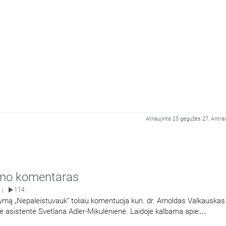
Atnaujinta 25 gegužės 27, Antrad
mo komentaras
114
|
kymą „Nepaleistuvauk“ toliau komentuoja kun. dr. Arnoldas Valkauskas
nė asistentė Svetlana Adler-Mikulėnienė. Laidoje kalbama apie
imoje ir visuomenėje.