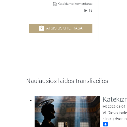
Katekizmo komentaras
18
ATSISIŲSKITE ĮRAŠĄ
Naujausios laidos transliacijos
Katekiz
2026-08-04
VI Dievo įsa
klinikų dvasi
Share
skaistumą še