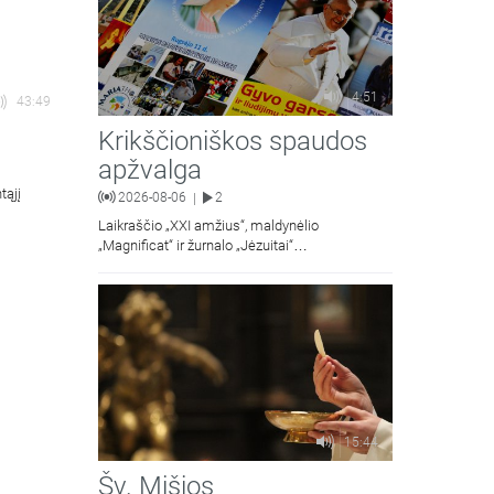
4:51
43:49
Krikščioniškos spaudos
apžvalga
tąjį
2026-08-06
2
|
Laikraščio „XXI amžius“, maldynėlio
„Magnificat“ ir žurnalo „Jėzuitai“
naujųjų numerių apžvalgos.
15:44
Šv. Mišios