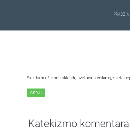
PRADŽIA
ŠIOJE SVETAINĖJE NAUDOJ
Siekdami užtikrinti sklandų svetainės veikimą, svetai
GERAI
Katekizmo komentara