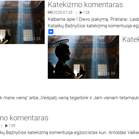
Katekizmo komentaras
2026-07-28
128
|
Kalbama apie I Dievo įsakymą. Prietarai. Laid
Katalikų Bažnyčios katekizmą komentuoja eg
Share
kun. Arnoldas Valkauskas.
Kate
33:26
36:39
ik mane vieną“ arba „Viešpatį vieną tegarbink ir Jam vienam tetarnauk
mo komentaras
139
|
likų Bažnyčios katekizmą komentuoja egzorcistas kun. Arnoldas Valk