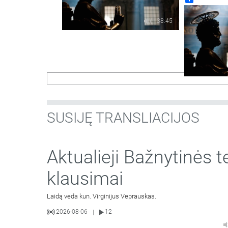
38:45
SUSIJĘ TRANSLIACIJOS
Aktualieji Bažnytinės t
klausimai
Laidą veda kun. Virginijus Veprauskas.
2026-08-06
12
|