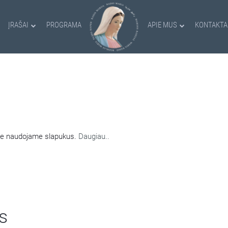
ĮRAŠAI
PROGRAMA
APIE MUS
KONTAKTA
AMI SLAPUKAI
nėje naudojame slapukus.
Daugiau..
s