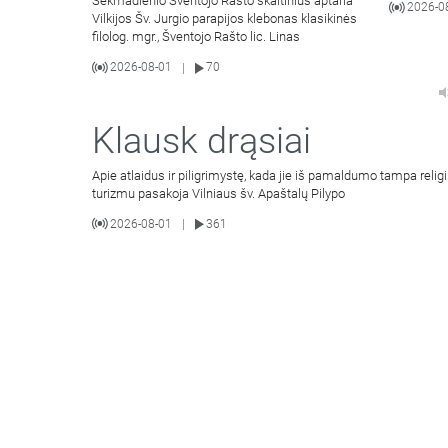
Sekmadienio Šventojo Rašto skaitinius aptaria
2026-0
Vilkijos Šv. Jurgio parapijos klebonas klasikinės
filolog. mgr., Šventojo Rašto lic. Linas
2026-08-01
70
|
Klausk drąsiai
Apie atlaidus ir piligrimystę, kada jie iš pamaldumo tampa religi
turizmu pasakoja Vilniaus šv. Apaštalų Pilypo
2026-08-01
361
|