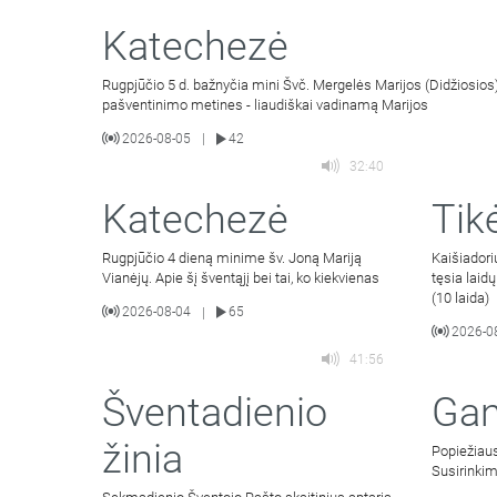
Katechezė
Rugpjūčio 5 d. bažnyčia mini Švč. Mergelės Marijos (Didžiosios)
pašventinimo metines - liaudiškai vadinamą Marijos
2026-08-05
42
|
32:40
Katechezė
Tik
Rugpjūčio 4 dieną minime šv. Joną Mariją
Kaišiador
Vianėjų. Apie šį šventąjį bei tai, ko kiekvienas
tęsia laid
(10 laida)
2026-08-04
65
|
2026-0
41:56
Šventadienio
Gan
žinia
Popiežiaus
Susirinki