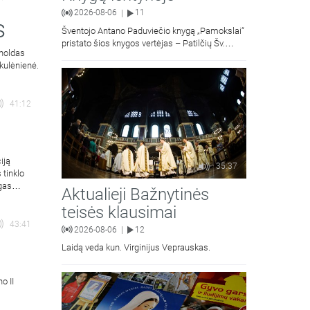
2026-08-06
11
|
s
Šventojo Antano Paduviečio knygą „Pamokslai“
pristato šios knygos vertėjas – Patilčių Šv.
rnoldas
Petro Išvadavimo parapijos klebonas, kun.
kulėnienė.
moralinės teologijos dr. Algirdas Petras
41:12
iją
35:37
 tinklo
gas
Aktualieji Bažnytinės
teisės klausimai
43:41
2026-08-06
12
|
Laidą veda kun. Virginijus Veprauskas.
o II