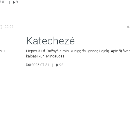
8-01
9
|
22:06
Katechezė
niu
Liepos 31 d. Bažnyčia mini kunigą šv. Ignacą Lojolą. Apie šį šven
kalbasi kun. Mindaugas
2026-07-31
92
|