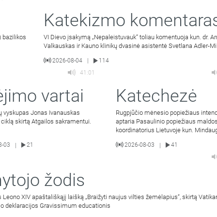
Katekizmo komentara
 bazilikos
VI Dievo įsakymą „Nepaleistuvauk“ toliau komentuoja kun. dr. A
Valkauskas ir Kauno klinikų dvasinė asistentė Svetlana Adler-Mi
2026-08-04
114
|
41:01
ėjimo vartai
Katechezė
ių vyskupas Jonas Ivanauskas
Rugpjūčio mėnesio popiežiaus intenc
ų ciklą skirtą Atgailos sakramentui.
aptaria Pasaulinio popiežiaus maldos
koordinatorius Lietuvoje kun. Mindau
Malinauskas SJ. Kalbina
8-03
21
2026-08-03
41
|
|
ytojo žodis
 Leono XIV apaštališkąjį laišką „Braižyti naujus vilties žemėlapius“, skirtą Vatikan
mo deklaracijos Gravissimum educationis