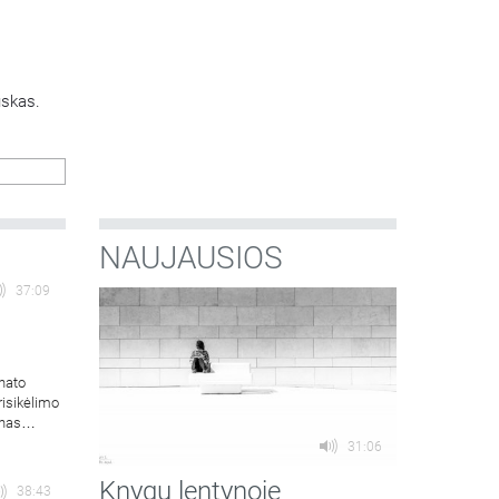
uskas.
NAUJAUSIOS
37:09
hato
risikėlimo
onas
31:06
Knygų lentynoje
38:43