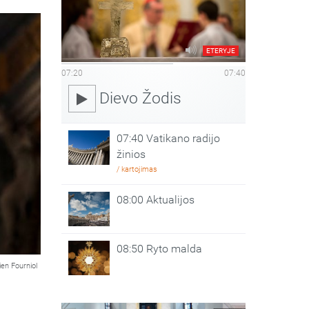
ETERYJE
07:20
07:40
Dievo Žodis
07:40 Vatikano radijo
žinios
/ kartojimas
08:00 Aktualijos
08:50 Ryto malda
ien Fourniol