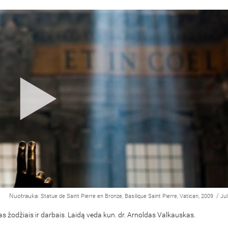
Nuotrauka:
/
Statue de Saint Pierre en Bronze, Basilique Saint Pierre, Vatican, 2009
Jul
 žodžiais ir darbais. Laidą veda kun. dr. Arnoldas Valkauskas.