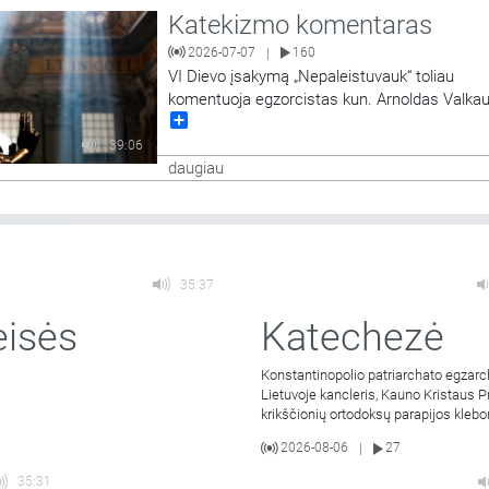
Katekizmo komentaras
2026-07-07
160
|
VI Dievo įsakymą „Nepaleistuvauk“ toliau
komentuoja egzorcistas kun. Arnoldas Valka
Share
39:06
daugiau
35:37
eisės
Katechezė
Konstantinopolio patriarchato egzarc
Lietuvoje kancleris, Kauno Kristaus P
krikščionių ortodoksų parapijos kleb
kunigas Vitalijus Mockus
2026-08-06
27
|
35:31