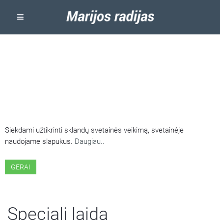
ŠIOJE SVETAINĖJE NAUDOJAMI
SLAPUKAI
Siekdami užtikrinti sklandų svetainės veikimą, svetainėje
naudojame slapukus.
Daugiau..
GERAI
Speciali laida