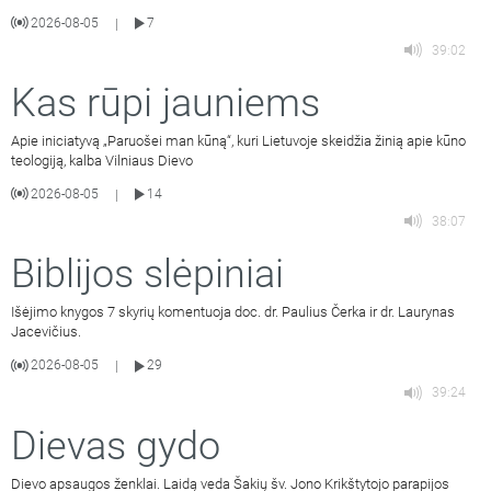
2026-08-05
7
|
39:02
Kas rūpi jauniems
Apie iniciatyvą „Paruošei man kūną“, kuri Lietuvoje skeidžia žinią apie kūno
teologiją, kalba Vilniaus Dievo
2026-08-05
14
|
38:07
Biblijos slėpiniai
Išėjimo knygos 7 skyrių komentuoja doc. dr. Paulius Čerka ir dr. Laurynas
Jacevičius.
2026-08-05
29
|
39:24
Dievas gydo
Dievo apsaugos ženklai. Laidą veda Šakių šv. Jono Krikštytojo parapijos