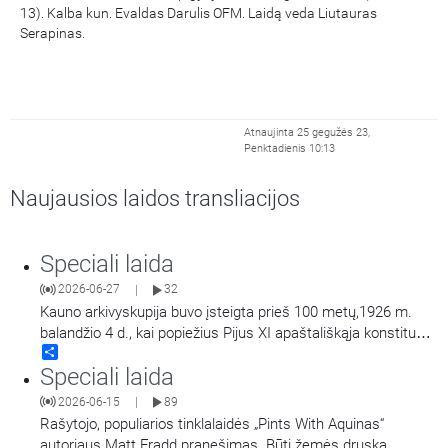
13). Kalba kun. Evaldas Darulis OFM. Laidą veda Liutauras
Serapinas.
Atnaujinta 25 gegužės 23,
Penktadienis 10:13
Naujausios laidos transliacijos
Speciali laida
2026-06-27
32
|
Kauno arkivyskupija buvo įsteigta prieš 100 metų,1926 m.
balandžio 4 d., kai popiežius Pijus XI apaštališkąja konstitucija
Share
„Lituanorum gente“ įkūrė Lietuvos bažnytinę provinciją. Šia
Speciali laida
proga laidoje svečiuojasi istorikai: prof. dr. Vaida
Kamuntavičienė ir dr. Ričardas Jaramičius. Laidą veda
2026-06-15
89
|
Lietuvos MR
…
Rašytojo, populiarios tinklalaidės „Pints With Aquinas“
autoriaus Matt Fradd pranešimas „Būti žemės druska