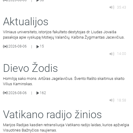
|
35:43
Aktualijos
Vilniaus universiteto, istorijos fakulteto dėstytojas dr. Liudas Jovaiša
pasakoja apie vyskupą Motiejų Valančių. Kalbina Žygimantas Jacevičius.
2026-08-06
15
|
14:00
Dievo Žodis
Homiliją sako mons. Artūras Jagelavičius. Švento Rašto skaitinius skaito
Vilius Kaminskas.
2026-08-06
162
|
18:58
Vatikano radijo žinios
Marijos Radijas kasdien retransliuoja Vatikano radijo laidas, kurios apžvelgia
Visuotinės Bažnyčios naujienas.