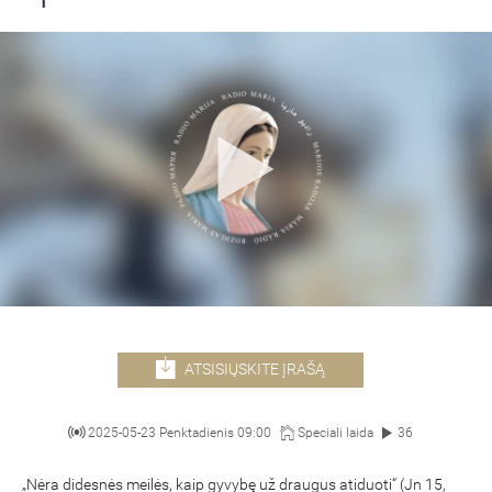
ATSISIŲSKITE ĮRAŠĄ
2025-05-23 Penktadienis 09:00
Speciali laida
36
„Nėra didesnės meilės, kaip gyvybę už draugus atiduoti“ (Jn 15,