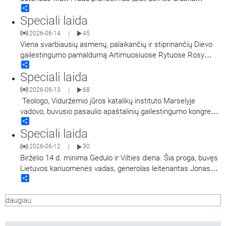
Share
šiuolaikiniame pasaulyje“. Įrašas iš Pasaulinio Apaštalinio
Speciali laida
Gailestingumo kongreso.
2026-06-14
45
|
Viena svarbiausių asmenų, palaikančių ir stiprinančių Dievo
gailestingumo pamaldumą Artimuosiuose Rytuose Rosy
Share
Chaanine pranešimas „Dievo gailestingumas – vienintelė
Speciali laida
mūsų viltis“. Įrašas iš Pasaulinio Apaštalinio Gailestingumo
kongreso.
2026-06-13
68
|
Teologo, Viduržemio jūros katalikų instituto Marselyje
vadovo, buvusio pasaulio apaštalinių gailestingumo kongresų
Share
generalinio sekretoriaus ir Arso Šv. Jono Marijos Vianėjaus
Speciali laida
šventovės rektoriaus kun. Patrice Chocholski pranešimas iš
Pasaulinio Apaštalinio Gailestingumo kongreso.
2026-06-12
30
|
Birželio 14 d. minima Gedulo ir Vilties diena. Šia proga, buvęs
Lietuvos kariuomenės vadas, generolas leitenantas Jonas
Share
Vytautas Žukas pasakoja apie
politikų sprendimą nesipriešinti ginklu sovietinei okupacijai,
daugiau
Lietuvos kariuomenės likimą ir valios gintis svarbą visais
laikais. Laidą veda Regina Statkuvienė.