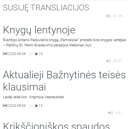
SUSIJĘ TRANSLIACIJOS
31:06
Knygų lentynoje
Šventojo Antano Paduviečio knygą „Pamokslai“ pristato šios knygos vertėjas
– Patilčių Šv. Petro Išvadavimo parapijos klebonas, kun.
2026-08-06
19
|
35:37
Aktualieji Bažnytinės teisės
klausimai
Laidą veda kun. Virginijus Veprauskas.
2026-08-06
15
|
4:51
Krikščioniškos spaudos