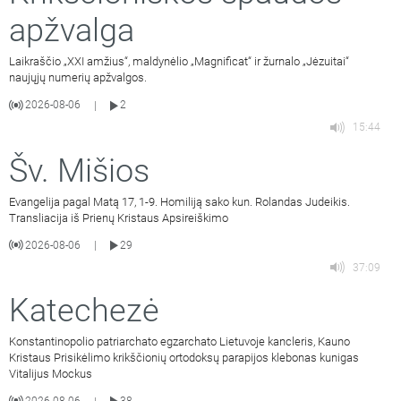
apžvalga
Laikraščio „XXI amžius“, maldynėlio „Magnificat“ ir žurnalo „Jėzuitai“
naujųjų numerių apžvalgos.
2026-08-06
2
|
15:44
Šv. Mišios
Evangelija pagal Matą 17, 1-9. Homiliją sako kun. Rolandas Judeikis.
Transliacija iš Prienų Kristaus Apsireiškimo
2026-08-06
29
|
37:09
Katechezė
Konstantinopolio patriarchato egzarchato Lietuvoje kancleris, Kauno
Kristaus Prisikėlimo krikščionių ortodoksų parapijos klebonas kunigas
Vitalijus Mockus
2026-08-06
38