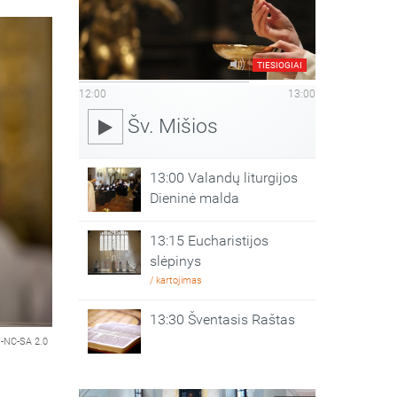
TIESIOGIAI
12:00
13:00
Šv. Mišios
13:00 Valandų liturgijos
Dieninė malda
13:15 Eucharistijos
slėpinys
/ kartojimas
13:30 Šventasis Raštas
-NC-SA 2.0