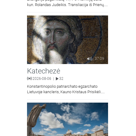
kun. Rolandas Judeikis. Transliacija iš Prienų
Kristaus Apsireiškimo bažnyčios.
37:09
Katechezė
2026-08-06
32
|
Konstantinopolio patriarchato egzarchato
Lietuvoje kancleris, Kauno Kristaus Prisikėlimo
krikščionių ortodoksų parapijos klebonas
kunigas Vitalijus Mockus pasakoja apie
Kristaus Atsimainymo šventę.