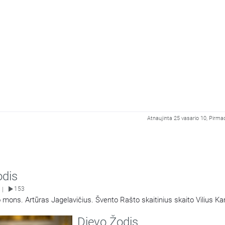
Atnaujinta 25 vasario 10, Pirma
odis
153
|
 mons. Artūras Jagelavičius. Švento Rašto skaitinius skaito Vilius K
Dievo Žodis