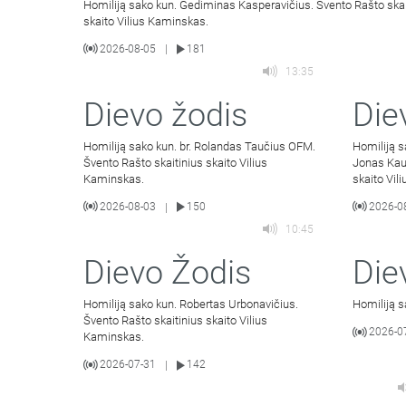
Homiliją sako kun. Gediminas Kasperavičius. Švento Rašto skai
skaito Vilius Kaminskas.
2026-08-05
181
|
13:35
Dievo žodis
Die
Homiliją sako kun. br. Rolandas Taučius OFM.
Homiliją 
Švento Rašto skaitinius skaito Vilius
Jonas Kau
Kaminskas.
skaito Vil
2026-08-03
150
2026-0
|
10:45
Dievo Žodis
Die
Homiliją sako kun. Robertas Urbonavičius.
Homiliją s
Švento Rašto skaitinius skaito Vilius
2026-0
Kaminskas.
2026-07-31
142
|