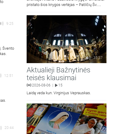
to
pristato šios knygos vertėjas – Patilčių Šv.
Petro Išvadavimo parapijos klebonas, kun.
moralinės teologijos dr. Algirdas Petras
9:25
j. Švento
kas.
35:37
Aktualieji Bažnytinės
teisės klausimai
12:51
2026-08-06
15
|
Laidą veda kun. Virginijus Veprauskas.
kas.
20:44