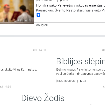
2026-08-02
103
|
Homiliją sako Panevėžio vyskupas emeritas 
Kauneckas. Švento Rašto skaitinius skaito Vi
Share
Kaminskas.
14:18
daugiau
14:00
Biblijos slėpin
ius skaito Vilius Kaminskas.
Išėjimo knygos 7 skyrių komentuoja d
Paulius Čerka ir dr. Laurynas Jaceviči
2026-08-05
28
|
9:36
Dievo Žodis