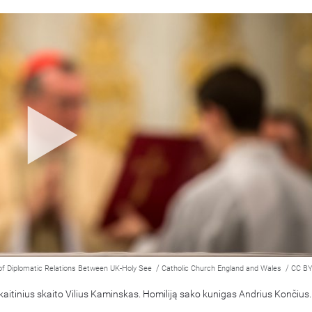
/
/
of Diplomatic Relations Between UK-Holy See
Catholic Church England and Wales
CC BY
kaitinius skaito Vilius Kaminskas. Homiliją sako kunigas Andrius Končius.