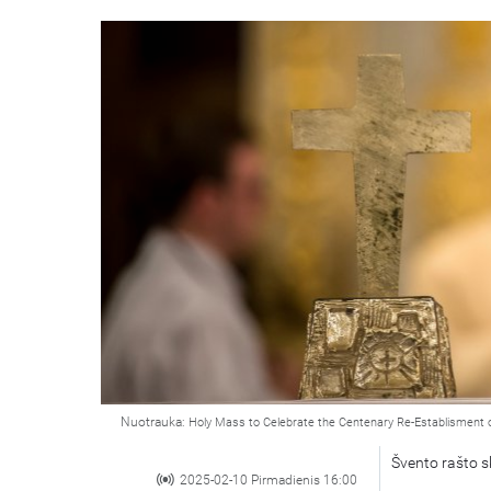
Nuotrauka:
Holy Mass to Celebrate the Centenary Re-Establisment 
Švento rašto s
2025-02-10 Pirmadienis 16:00