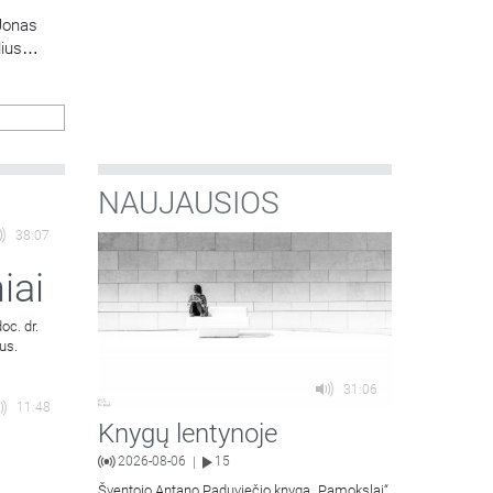
Jonas
lius
NAUJAUSIOS
38:07
iai
oc. dr.
us.
31:06
11:48
Knygų lentynoje
2026-08-06
15
|
Šventojo Antano Paduviečio knygą „Pamokslai“