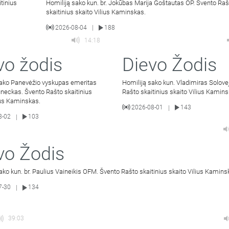
tinius
Homiliją sako kun. br. Jokūbas Marija Goštautas OP. Švento Raš
skaitinius skaito Vilius Kaminskas.
2026-08-04
188
|
14:18
vo žodis
Dievo Žodis
sako Panevėžio vyskupas emeritas
Homiliją sako kun. Vladimiras Solove
neckas. Švento Rašto skaitinius
Rašto skaitinius skaito Vilius Kamins
ius Kaminskas.
2026-08-01
143
|
8-02
103
|
vo Žodis
ako kun. br. Paulius Vaineikis OFM. Švento Rašto skaitinius skaito Vilius Kamins
7-30
134
|
39:03