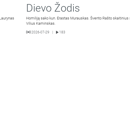
Dievo Žodis
 Laurynas
Homiliją sako kun. Erastas Murauskas. Švento Rašto skaitinius 
Vilius Kaminskas.
2026-07-29
183
|