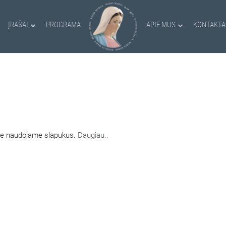
ĮRAŠAI
PROGRAMA
APIE MUS
KONTAKTA
AMI SLAPUKAI
nėje naudojame slapukus.
Daugiau..