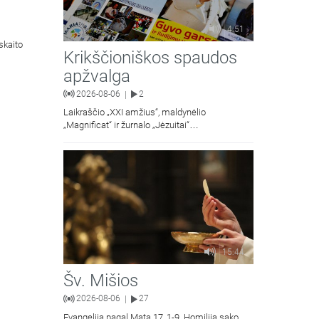
4:51
skaito
Krikščioniškos spaudos
apžvalga
2026-08-06
2
|
Laikraščio „XXI amžius“, maldynėlio
„Magnificat“ ir žurnalo „Jėzuitai“
naujųjų numerių apžvalgos.
15:44
Šv. Mišios
2026-08-06
27
|
Evangelija pagal Matą 17, 1-9. Homiliją sako