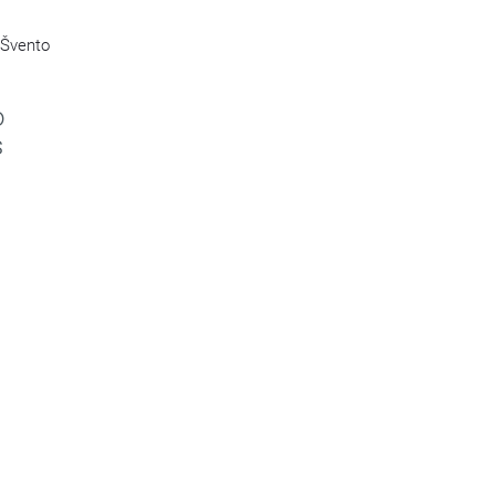
 Švento
o
s
s