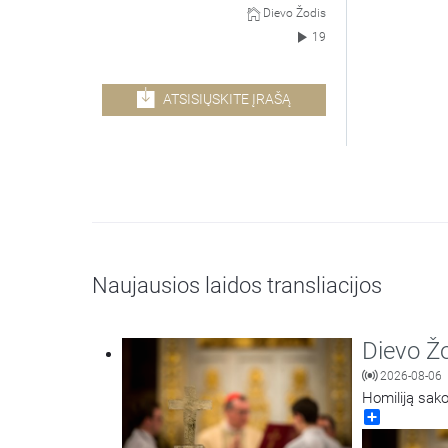
Dievo Žodis
19
ATSISIŲSKITE ĮRAŠĄ
Naujausios laidos transliacijos
Dievo Ž
2026-08-06
Homiliją sako
Share