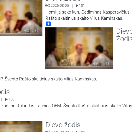
2026-08-05
181
|
Homiliją sako kun. Gediminas Kasperavičius.
Rašto skaitinius skaito Vilius Kaminskas.
Share
Diev
9:36
Žodi
11:48
P. Švento Rašto skaitinius skaito Vilius Kaminskas.
odis
150
|
 kun. br. Rolandas Taučius OFM. Švento Rašto skaitinius skaito Viliu
Dievo žodis