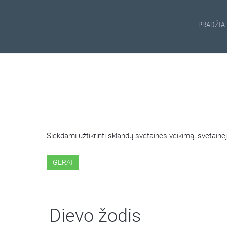
PRADŽIA
ŠIOJE SVETAINĖJE NAUDOJ
Siekdami užtikrinti sklandų svetainės veikimą, svetai
GERAI
Dievo žodis