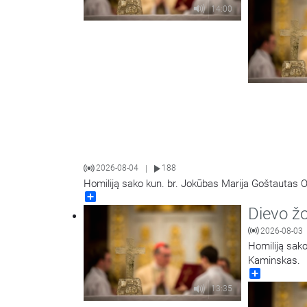
14:00
2026-08-04
188
|
Homiliją sako kun. br. Jokūbas Marija Goštautas O
Share
Dievo ž
2026-08-03
Homiliją sako
Kaminskas.
Share
13:35