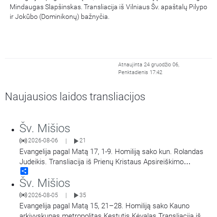
Mindaugas Slapšinskas. Transliacija iš Vilniaus Šv. apaštalų Pilypo
ir Jokūbo (Dominikonų) bažnyčia.
Atnaujinta 24 gruodžio 06,
Penktadienis 17:42
Naujausios laidos transliacijos
Šv. Mišios
2026-08-06
21
|
Evangelija pagal Matą 17, 1-9. Homiliją sako kun. Rolandas
Judeikis. Transliacija iš Prienų Kristaus Apsireiškimo
Share
bažnyčios.
Šv. Mišios
2026-08-05
35
|
Evangelija pagal Matą 15, 21–28. Homiliją sako Kauno
arkivyskupas metropolitas Kęstutis Kėvalas.Transliacija iš