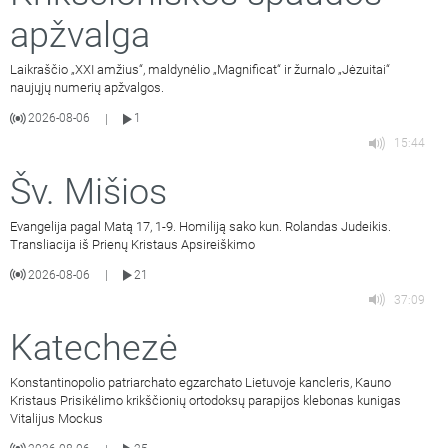
apžvalga
Laikraščio „XXI amžius“, maldynėlio „Magnificat“ ir žurnalo „Jėzuitai“
naujųjų numerių apžvalgos.
2026-08-06
1
|
15:44
Šv. Mišios
Evangelija pagal Matą 17, 1-9. Homiliją sako kun. Rolandas Judeikis.
Transliacija iš Prienų Kristaus Apsireiškimo
2026-08-06
21
|
37:09
Katechezė
Konstantinopolio patriarchato egzarchato Lietuvoje kancleris, Kauno
Kristaus Prisikėlimo krikščionių ortodoksų parapijos klebonas kunigas
Vitalijus Mockus