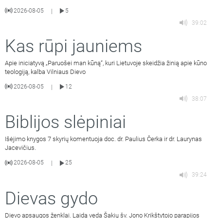
2026-08-05
5
|
39:02
Kas rūpi jauniems
Apie iniciatyvą „Paruošei man kūną“, kuri Lietuvoje skeidžia žinią apie kūno
teologiją, kalba Vilniaus Dievo
2026-08-05
12
|
38:07
Biblijos slėpiniai
Išėjimo knygos 7 skyrių komentuoja doc. dr. Paulius Čerka ir dr. Laurynas
Jacevičius.
2026-08-05
25
|
39:24
Dievas gydo
Dievo apsaugos ženklai. Laidą veda Šakių šv. Jono Krikštytojo parapijos