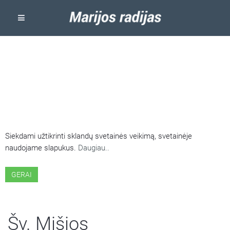
ŠIOJE SVETAINĖJE NAUDOJAMI
SLAPUKAI
Siekdami užtikrinti sklandų svetainės veikimą, svetainėje
naudojame slapukus.
Daugiau..
GERAI
Šv. Mišios