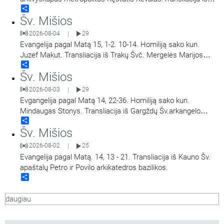
Share
Šiluvos Švč. Mergelės Marijos Gimimo bazilikos.
Šv. Mišios
2026-08-04
29
|
Evangelija pagal Matą 15, 1-2. 10-14. Homiliją sako kun.
Juzef Makut. Transliacija iš Trakų Švč. Mergelės Marijos
Share
Apsilankymo bazilikos.
Šv. Mišios
2026-08-03
29
|
Evgangelija pagal Matą 14, 22-36. Homiliją sako kun.
Mindaugas Stonys. Transliacija iš Gargždų Šv.arkangelo
Share
Mykolo bažnyčios.
Šv. Mišios
2026-08-02
25
|
Evangelija pagal Matą. 14, 13 - 21. Transliacija iš Kauno Šv.
apaštalų Petro ir Povilo arkikatedros bazilikos.
Share
daugiau