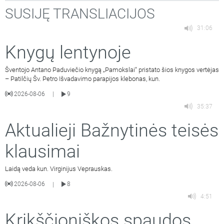
SUSIJĘ TRANSLIACIJOS
31:06
Knygų lentynoje
Šventojo Antano Paduviečio knygą „Pamokslai“ pristato šios knygos vertėjas
– Patilčių Šv. Petro Išvadavimo parapijos klebonas, kun.
2026-08-06
9
|
35:37
Aktualieji Bažnytinės teisės
klausimai
Laidą veda kun. Virginijus Veprauskas.
2026-08-06
8
|
4:51
Krikščioniškos spaudos