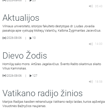
2026-08-06
25
|
35:43
Aktualijos
Vilniaus universiteto, istorijos fakulteto dėstytojas dr. Liudas Jovaiša
pasakoja apie vyskupą Motiejų Valančių. Kalbina Žygimantas Jacevičius.
2026-08-06
10
|
14:00
Dievo Žodis
Homiliją sako mons. Artūras Jagelavičius. Švento Rašto skaitinius skaito
Vilius Kaminskas.
2026-08-06
127
|
18:58
Vatikano radijo žinios
Marijos Radijas kasdien retransliuoja Vatikano radijo laidas, kurios apžvelgia
Visuotinės Bažnyčios naujienas.