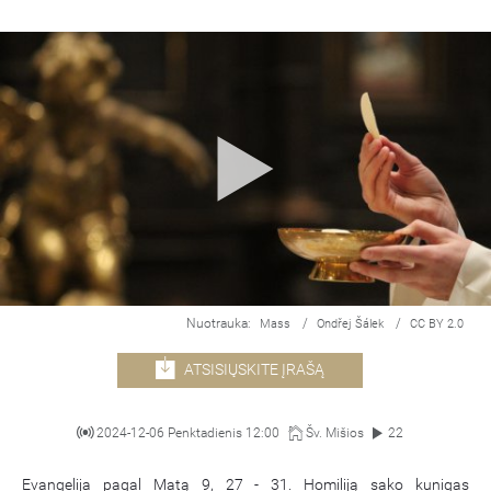
Nuotrauka:
/
/
Mass
Ondřej Šálek
CC BY 2.0
ATSISIŲSKITE ĮRAŠĄ
2024-12-06 Penktadienis 12:00
Šv. Mišios
22
Evangelija pagal Matą 9, 27 - 31. Homiliją sako kunigas