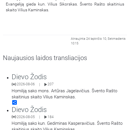
Evangeliją gieda kun. Vilius Sikorskas. Švento Rašto skaitinius
skaito Vilius Kaminskas.
Atnaujinta 24 lapkričio 10, Sekmadienis
10:15
Naujausios laidos transliacijos
Dievo Žodis
2026-08-06
207
|
Homiliją sako mons. Artūras Jagelavičius. Švento Rašto
skaitinius skaito Vilius Kaminskas.
Share
Dievo Žodis
2026-08-05
184
|
Homiliją sako kun. Gediminas Kasperavičius. Švento Rašto
skaitinius skaito Vilius Kaminskas.