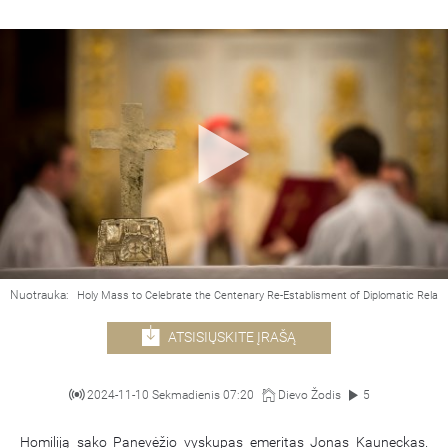
Nuotrauka:
Holy Mass to Celebrate the Centenary Re-Establisment of Diplomatic Relat
ATSISIŲSKITE ĮRAŠĄ
2024-11-10 Sekmadienis 07:20
Dievo Žodis
5
Homiliją sako Panevėžio vyskupas emeritas Jonas Kauneckas.