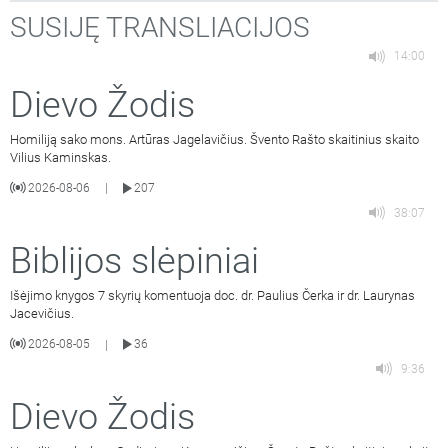
SUSIJĘ TRANSLIACIJOS
14:00
Dievo Žodis
Homiliją sako mons. Artūras Jagelavičius. Švento Rašto skaitinius skaito
Vilius Kaminskas.
2026-08-06
207
|
38:07
Biblijos slėpiniai
Išėjimo knygos 7 skyrių komentuoja doc. dr. Paulius Čerka ir dr. Laurynas
Jacevičius.
2026-08-05
36
|
9:36
Dievo Žodis