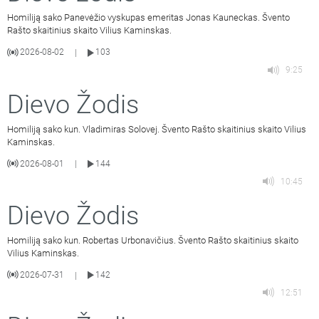
Homiliją sako Panevėžio vyskupas emeritas Jonas Kauneckas. Švento
Rašto skaitinius skaito Vilius Kaminskas.
2026-08-02
103
|
9:25
Dievo Žodis
Homiliją sako kun. Vladimiras Solovej. Švento Rašto skaitinius skaito Vilius
Kaminskas.
2026-08-01
144
|
10:45
Dievo Žodis
Homiliją sako kun. Robertas Urbonavičius. Švento Rašto skaitinius skaito
Vilius Kaminskas.
2026-07-31
142
|
12:51