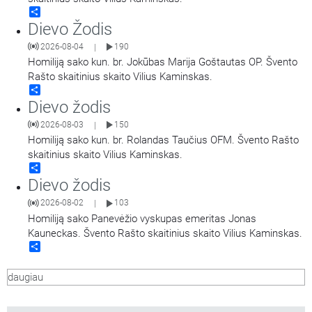
Share
Dievo Žodis
2026-08-04
190
|
Homiliją sako kun. br. Jokūbas Marija Goštautas OP. Švento
Rašto skaitinius skaito Vilius Kaminskas.
Share
Dievo žodis
2026-08-03
150
|
Homiliją sako kun. br. Rolandas Taučius OFM. Švento Rašto
skaitinius skaito Vilius Kaminskas.
Share
Dievo žodis
2026-08-02
103
|
Homiliją sako Panevėžio vyskupas emeritas Jonas
Kauneckas. Švento Rašto skaitinius skaito Vilius Kaminskas.
Share
daugiau