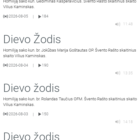
Homiliją sako kun. Gediminas Kasperavičius. Švento Rašto skaitinius skaito
Vilius Kaminskas.
2026-08-05
184
|
11:48
Dievo Žodis
Homiliją sako kun. br. Jokūbas Marija Goštautas OP. Švento Rašto skaitinius
skaito Vilius Kaminskas.
2026-08-04
190
|
13:35
Dievo žodis
Homiliją sako kun. br. Rolandas Taučius OFM. Švento Rašto skaitinius skaito
Vilius Kaminskas.
2026-08-03
150
|
14:18
Dievo žodis