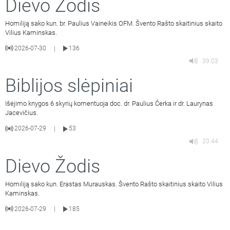
Dievo Žodis
Homiliją sako kun. br. Paulius Vaineikis OFM. Švento Rašto skaitinius skaito
Vilius Kaminskas.
2026-07-30
136
|
39:03
Biblijos slėpiniai
Išėjimo knygos 6 skyrių komentuoja doc. dr. Paulius Čerka ir dr. Laurynas
Jacevičius.
2026-07-29
53
|
20:44
Dievo Žodis
Homiliją sako kun. Erastas Murauskas. Švento Rašto skaitinius skaito Vilius
Kaminskas.
2026-07-29
185
|