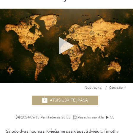
Nuotrauka:
/
Canva.com
ATSISIŲSKITE ĮRAŠĄ
2024-09-13 Penktadienis 20:00
Pasaulio sakykla
55
Sinodo dvasingumas. Kviečiame pasiklausyti dviejų t. Timothy