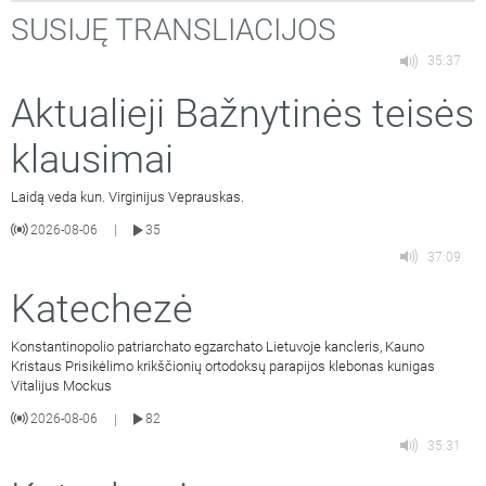
SUSIJĘ TRANSLIACIJOS
35:37
Aktualieji Bažnytinės teisės
klausimai
Laidą veda kun. Virginijus Veprauskas.
2026-08-06
35
|
37:09
Katechezė
Konstantinopolio patriarchato egzarchato Lietuvoje kancleris, Kauno
Kristaus Prisikėlimo krikščionių ortodoksų parapijos klebonas kunigas
Vitalijus Mockus
2026-08-06
82
|
35:31