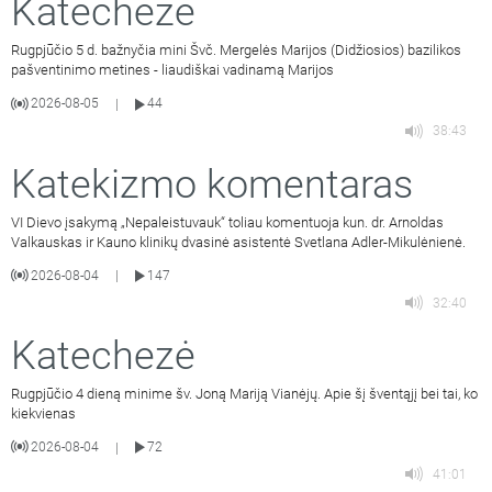
Katechezė
Rugpjūčio 5 d. bažnyčia mini Švč. Mergelės Marijos (Didžiosios) bazilikos
pašventinimo metines - liaudiškai vadinamą Marijos
2026-08-05
44
|
38:43
Katekizmo komentaras
VI Dievo įsakymą „Nepaleistuvauk“ toliau komentuoja kun. dr. Arnoldas
Valkauskas ir Kauno klinikų dvasinė asistentė Svetlana Adler-Mikulėnienė.
2026-08-04
147
|
32:40
Katechezė
Rugpjūčio 4 dieną minime šv. Joną Mariją Vianėjų. Apie šį šventąjį bei tai, ko
kiekvienas
2026-08-04
72
|
41:01