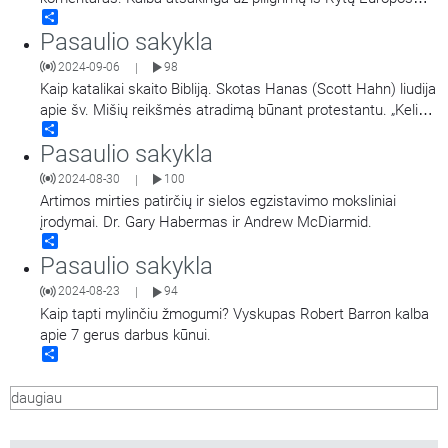
Share
šalių priėmimą Medžiugorėje Teresė Gažiova, verčia Eglė
Pasaulio sakykla
Ozolinčiūtė. Girdėsite ištrauką iš Marijos radijo knygos
„Taikos Karalienės pranešimai Medžiugorjėjė“.
2024-09-06
98
|
Kaip katalikai skaito Bibliją. Skotas Hanas (Scott Hahn) liudija
apie šv. Mišių reikšmės atradimą būnant protestantu. „Kelias
Share
į Emausą“ tinklalaidės vertimas. Įgarsino Jonas Lamauskas.
Pasaulio sakykla
2024-08-30
100
|
Artimos mirties patirčių ir sielos egzistavimo moksliniai
įrodymai. Dr. Gary Habermas ir Andrew McDiarmid.
Share
Pasaulio sakykla
2024-08-23
94
|
Kaip tapti mylinčiu žmogumi? Vyskupas Robert Barron kalba
apie 7 gerus darbus kūnui.
Share
daugiau