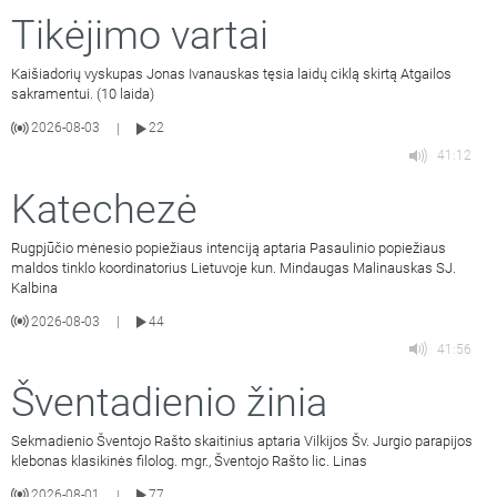
Tikėjimo vartai
Kaišiadorių vyskupas Jonas Ivanauskas tęsia laidų ciklą skirtą Atgailos
sakramentui. (10 laida)
2026-08-03
22
|
41:12
Katechezė
Rugpjūčio mėnesio popiežiaus intenciją aptaria Pasaulinio popiežiaus
maldos tinklo koordinatorius Lietuvoje kun. Mindaugas Malinauskas SJ.
Kalbina
2026-08-03
44
|
41:56
Šventadienio žinia
Sekmadienio Šventojo Rašto skaitinius aptaria Vilkijos Šv. Jurgio parapijos
klebonas klasikinės filolog. mgr., Šventojo Rašto lic. Linas
2026-08-01
77
|