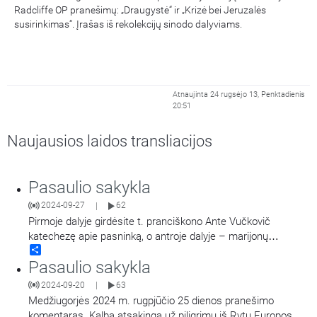
Radcliffe OP pranešimų: „Draugystė“ ir „Krizė bei Jeruzalės
susirinkimas“. Įrašas iš rekolekcijų sinodo dalyviams.
Atnaujinta 24 rugsėjo 13, Penktadienis
20:51
Naujausios laidos transliacijos
Pasaulio sakykla
2024-09-27
62
|
Pirmoje dalyje girdėsite t. pranciškono Ante Vučkovič
katechezę apie pasninką, o antroje dalyje – marijonų
Share
generalinio vikaro t. Tomaš Novaček katechezę „Atnaujintojo
Pasaulio sakykla
misija: kad visi būtų viena“.
2024-09-20
63
|
Medžiugorjės 2024 m. rugpjūčio 25 dienos pranešimo
komentaras. Kalba atsakinga už piligrimų iš Rytų Europos