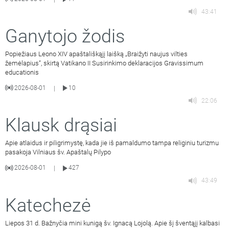
43:41
Ganytojo žodis
Popiežiaus Leono XIV apaštališkąjį laišką „Braižyti naujus vilties
žemėlapius“, skirtą Vatikano II Susirinkimo deklaracijos Gravissimum
educationis
2026-08-01
10
|
22:06
Klausk drąsiai
Apie atlaidus ir piligrimystę, kada jie iš pamaldumo tampa religiniu turizmu
pasakoja Vilniaus šv. Apaštalų Pilypo
2026-08-01
427
|
43:49
Katechezė
Liepos 31 d. Bažnyčia mini kunigą šv. Ignacą Lojolą. Apie šį šventąjį kalbasi