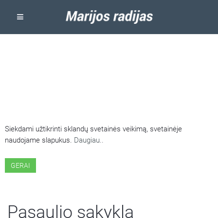
ŠIOJE SVETAINĖJE NAUDOJAMI
SLAPUKAI
Siekdami užtikrinti sklandų svetainės veikimą, svetainėje
naudojame slapukus.
Daugiau..
GERAI
Pasaulio sakykla