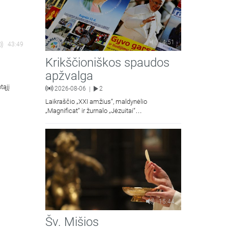
4:51
43:49
Krikščioniškos spaudos
apžvalga
tąjį
2026-08-06
2
|
Laikraščio „XXI amžius“, maldynėlio
„Magnificat“ ir žurnalo „Jėzuitai“
naujųjų numerių apžvalgos.
15:44
Šv. Mišios