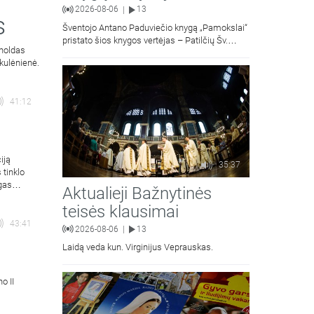
2026-08-06
13
|
s
Šventojo Antano Paduviečio knygą „Pamokslai“
pristato šios knygos vertėjas – Patilčių Šv.
rnoldas
Petro Išvadavimo parapijos klebonas, kun.
kulėnienė.
moralinės teologijos dr. Algirdas Petras
41:12
iją
35:37
 tinklo
gas
Aktualieji Bažnytinės
teisės klausimai
43:41
2026-08-06
13
|
Laidą veda kun. Virginijus Veprauskas.
o II