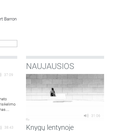
rt Barron
NAUJAUSIOS
37:09
hato
risikėlimo
onas
31:06
Knygų lentynoje
38:43