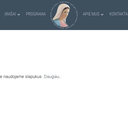
ĮRAŠAI
PROGRAMA
APIE MUS
KONTAKTA
AMI SLAPUKAI
nėje naudojame slapukus.
Daugiau..