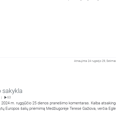
Atnaujinta 24 rugsėjo 29, Sekmad
o sakykla
63
|
 2024 m. rugpjūčio 25 dienos pranešimo komentaras. Kalba atsaking
Rytų Europos šalių priėmimą Medžiugorėje Teresė Gažiova, verčia Eglė
Girdėsite ištrauką iš Marijos radijo knygos „Taikos Karalienės praneši