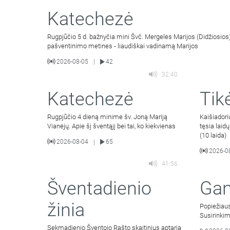
Katechezė
Rugpjūčio 5 d. bažnyčia mini Švč. Mergelės Marijos (Didžiosios)
pašventinimo metines - liaudiškai vadinamą Marijos
2026-08-05
42
|
32:40
Katechezė
Tik
Rugpjūčio 4 dieną minime šv. Joną Mariją
Kaišiador
Vianėjų. Apie šį šventąjį bei tai, ko kiekvienas
tęsia laid
(10 laida)
2026-08-04
65
|
2026-0
41:56
Šventadienio
Gan
žinia
Popiežiaus
Susirinki
Sekmadienio Šventojo Rašto skaitinius aptaria