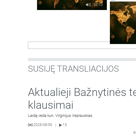
32:33
SUSIJĘ TRANSLIACIJOS
Aktualieji Bažnytinės t
klausimai
Laidą veda kun. Virginijus Veprauskas.
2026-08-06
13
|