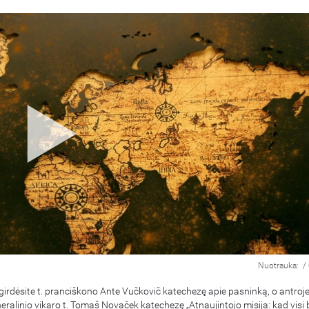
Nuotrauka:
/
 girdėsite t. pranciškono Ante Vučkovič katechezę apie pasninką, o antroje
eralinio vikaro t. Tomaš Novaček katechezę „Atnaujintojo misija: kad visi