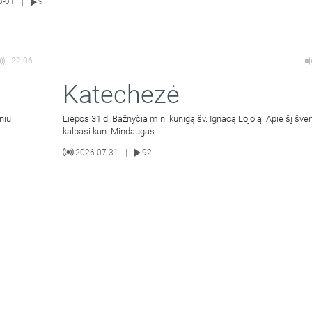
8-01
9
|
22:06
Katechezė
niu
Liepos 31 d. Bažnyčia mini kunigą šv. Ignacą Lojolą. Apie šį šven
kalbasi kun. Mindaugas
2026-07-31
92
|