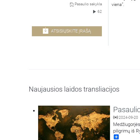
viena“.
Pasaulio sakykla
62
ATSISIŲSKITE ĮRAŠĄ
Naujausios laidos transliacijos
Pasauli
2024-09-20
Medžiugorjės
piligrimų iš 
Share
Ozolinčiūtė. 