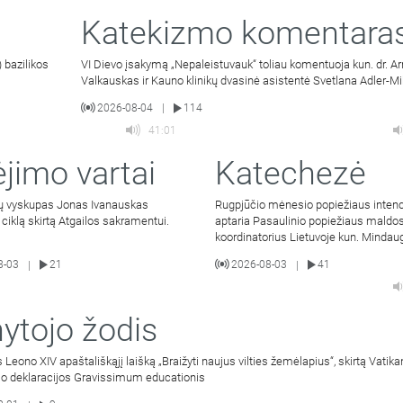
Katekizmo komentara
 bazilikos
VI Dievo įsakymą „Nepaleistuvauk“ toliau komentuoja kun. dr. A
Valkauskas ir Kauno klinikų dvasinė asistentė Svetlana Adler-Mi
2026-08-04
114
|
41:01
ėjimo vartai
Katechezė
ių vyskupas Jonas Ivanauskas
Rugpjūčio mėnesio popiežiaus intenc
ų ciklą skirtą Atgailos sakramentui.
aptaria Pasaulinio popiežiaus maldos
koordinatorius Lietuvoje kun. Mindau
Malinauskas SJ. Kalbina
8-03
21
2026-08-03
41
|
|
ytojo žodis
 Leono XIV apaštališkąjį laišką „Braižyti naujus vilties žemėlapius“, skirtą Vatikan
mo deklaracijos Gravissimum educationis