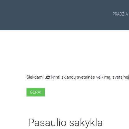
PRADŽIA
ŠIOJE SVETAINĖJE NAUDOJ
Siekdami užtikrinti sklandų svetainės veikimą, svetai
GERAI
Pasaulio sakykla