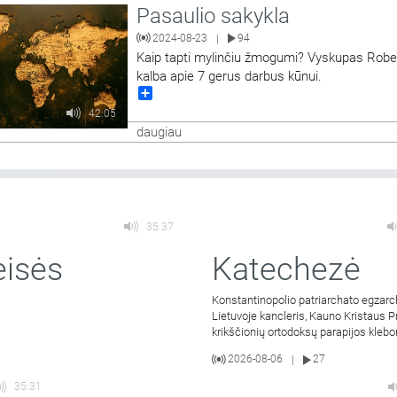
Pasaulio sakykla
2024-08-23
94
|
Kaip tapti mylinčiu žmogumi? Vyskupas Robe
kalba apie 7 gerus darbus kūnui.
Share
42:05
daugiau
35:37
eisės
Katechezė
Konstantinopolio patriarchato egzarc
Lietuvoje kancleris, Kauno Kristaus P
krikščionių ortodoksų parapijos kleb
kunigas Vitalijus Mockus
2026-08-06
27
|
35:31