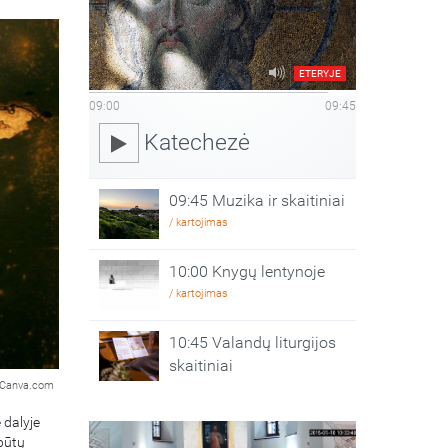
ETERYJE
09:00
09:45
Katechezė
09:45 Muzika ir skaitiniai
/ kartojimas
10:00 Knygų lentynoje
/ kartojimas
10:45 Valandų liturgijos
skaitiniai
Canva.com
 dalyje
 būtų