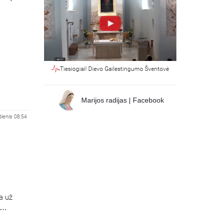
Tiesiogiai! Dievo Gailestingumo Šventovė
Marijos radijas | Facebook
ienis 08:54
a už
mai