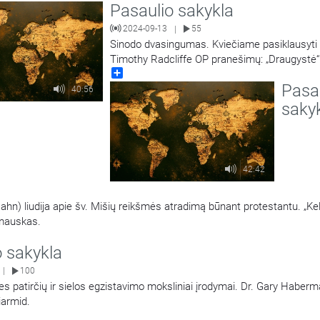
Pasaulio sakykla
ė“.
2024-09-13
55
|
Sinodo dvasingumas. Kviečiame pasiklausyti d
Timothy Radcliffe OP pranešimų: „Draugystė“ i
Share
bei Jeruzalės susirinkimas“. Įrašas iš rekolekc
Pasa
sinodo dalyviams.
40:56
saky
42:42
Hahn) liudija apie šv. Mišių reikšmės atradimą būnant protestantu. „Kel
amauskas.
o sakykla
100
|
es patirčių ir sielos egzistavimo moksliniai įrodymai. Dr. Gary Haberm
armid.