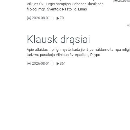
2026-0
Vilkijos Šv. Jurgio parapijos klebonas klasikinės
filolog. mgr., Šventojo Rašto lic. Linas
2026-08-01
70
|
Klausk drąsiai
Apie atlaidus ir piligrimystę, kada jie iš pamaldumo tampa religi
turizmu pasakoja Vilniaus šv. Apaštalų Pilypo
2026-08-01
361
|