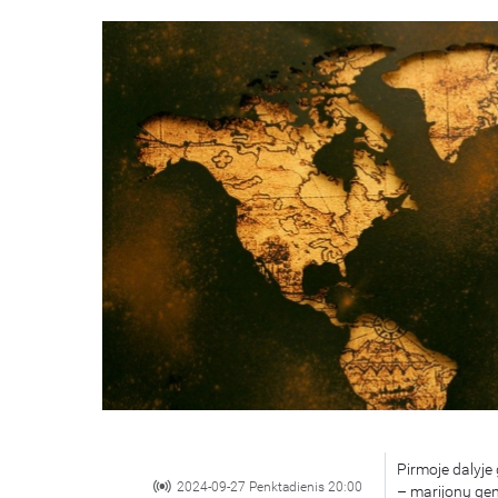
Pirmoje dalyje
2024-09-27 Penktadienis 20:00
– marijonų gen