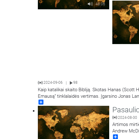
Medžiugorjėj
48:06
2024-09-06
98
|
Kaip katalikai skaito Bibliją. Skotas Hanas (Scott 
Emausą“ tinklalaidės vertimas. Įgarsino Jonas L
Share
Pasauli
2024-08-30
Artimos mirti
Andrew McDi
Share