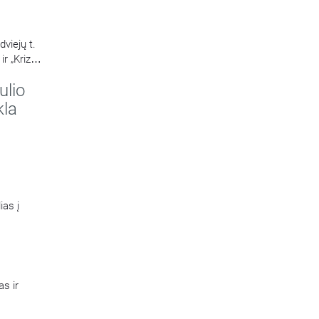
viejų t.
r „Krizė
ijų
ulio
kla
ias į
as ir