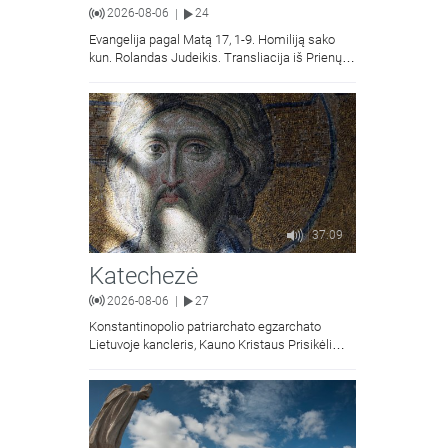
2026-08-06
24
|
Evangelija pagal Matą 17, 1-9. Homiliją sako
kun. Rolandas Judeikis. Transliacija iš Prienų
Kristaus Apsireiškimo bažnyčios.
37:09
Katechezė
2026-08-06
27
|
Konstantinopolio patriarchato egzarchato
Lietuvoje kancleris, Kauno Kristaus Prisikėlimo
krikščionių ortodoksų parapijos klebonas
kunigas Vitalijus Mockus pasakoja apie
Kristaus Atsimainymo šventę.