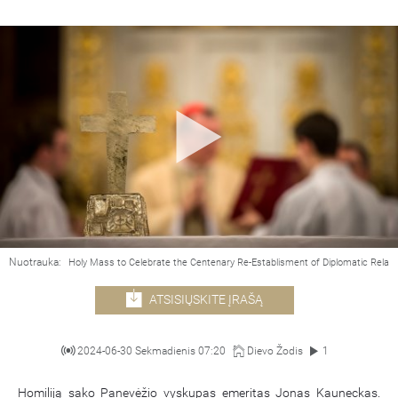
Nuotrauka:
Holy Mass to Celebrate the Centenary Re-Establisment of Diplomatic Relat
ATSISIŲSKITE ĮRAŠĄ
2024-06-30 Sekmadienis 07:20
Dievo Žodis
1
Homiliją sako Panevėžio vyskupas emeritas Jonas Kauneckas.