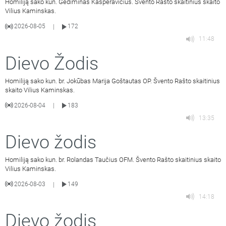
Homiliją sako kun. Gediminas Kasperavičius. Švento Rašto skaitinius skaito
Vilius Kaminskas.
2026-08-05
172
|
11:48
Dievo Žodis
Homiliją sako kun. br. Jokūbas Marija Goštautas OP. Švento Rašto skaitinius
skaito Vilius Kaminskas.
2026-08-04
183
|
13:35
Dievo žodis
Homiliją sako kun. br. Rolandas Taučius OFM. Švento Rašto skaitinius skaito
Vilius Kaminskas.
2026-08-03
149
|
14:18
Dievo žodis