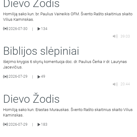
Dievo Žodis
Homiliją sako kun. br. Paulius Vaineikis OFM. Švento Rašto skaitinius skaito
Vilius Kaminskas.
2026-07-30
134
|
39:03
Biblijos slėpiniai
Išėjimo knygos 6 skyrių komentuoja doc. dr. Paulius Čerka ir dr. Laurynas
Jacevičius.
2026-07-29
49
|
20:44
Dievo Žodis
Homiliją sako kun. Erastas Murauskas. Švento Rašto skaitinius skaito Vilius
Kaminskas.
2026-07-29
183
|