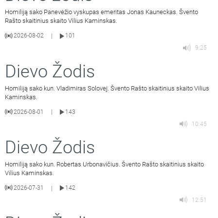
Homiliją sako Panevėžio vyskupas emeritas Jonas Kauneckas. Švento
Rašto skaitinius skaito Vilius Kaminskas.
2026-08-02
101
|
9:25
Dievo Žodis
Homiliją sako kun. Vladimiras Solovej. Švento Rašto skaitinius skaito Vilius
Kaminskas.
2026-08-01
143
|
10:45
Dievo Žodis
Homiliją sako kun. Robertas Urbonavičius. Švento Rašto skaitinius skaito
Vilius Kaminskas.
2026-07-31
142
|
12:51