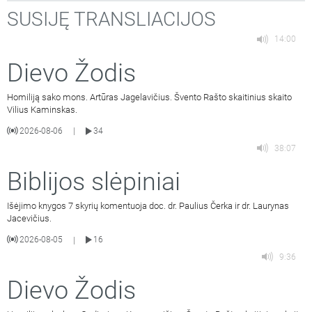
SUSIJĘ TRANSLIACIJOS
14:00
Dievo Žodis
Homiliją sako mons. Artūras Jagelavičius. Švento Rašto skaitinius skaito
Vilius Kaminskas.
2026-08-06
34
|
38:07
Biblijos slėpiniai
Išėjimo knygos 7 skyrių komentuoja doc. dr. Paulius Čerka ir dr. Laurynas
Jacevičius.
2026-08-05
16
|
9:36
Dievo Žodis