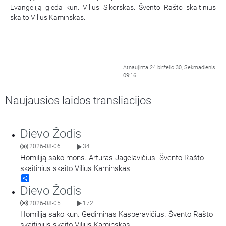
Evangeliją gieda kun. Vilius Sikorskas. Švento Rašto skaitinius
skaito Vilius Kaminskas.
Atnaujinta 24 birželio 30, Sekmadienis
09:16
Naujausios laidos transliacijos
Dievo Žodis
2026-08-06
34
|
Homiliją sako mons. Artūras Jagelavičius. Švento Rašto
skaitinius skaito Vilius Kaminskas.
Share
Dievo Žodis
2026-08-05
172
|
Homiliją sako kun. Gediminas Kasperavičius. Švento Rašto
skaitinius skaito Vilius Kaminskas.