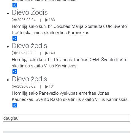
Share
Dievo Žodis
2026-08-04
183
|
Homiliją sako kun. br. Jokūbas Marija Goštautas OP. Švento
Rašto skaitinius skaito Vilius Kaminskas.
Share
Dievo žodis
2026-08-03
149
|
Homiliją sako kun. br. Rolandas Taučius OFM. Švento Rašto
skaitinius skaito Vilius Kaminskas.
Share
Dievo žodis
2026-08-02
101
|
Homiliją sako Panevėžio vyskupas emeritas Jonas
Kauneckas. Švento Rašto skaitinius skaito Vilius Kaminskas.
Share
daugiau