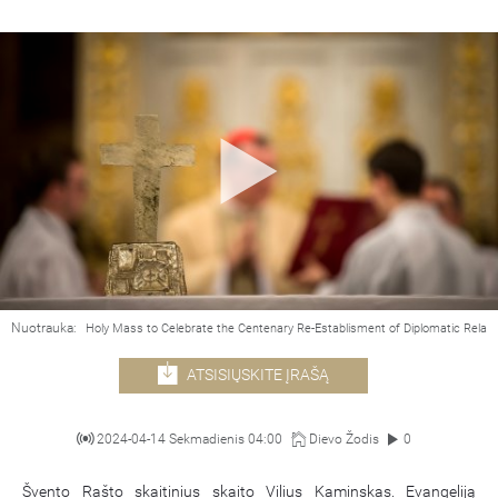
Nuotrauka:
Holy Mass to Celebrate the Centenary Re-Establisment of Diplomatic Relat
ATSISIŲSKITE ĮRAŠĄ
2024-04-14 Sekmadienis 04:00
Dievo Žodis
0
Švento Rašto skaitinius skaito Vilius Kaminskas. Evangeliją