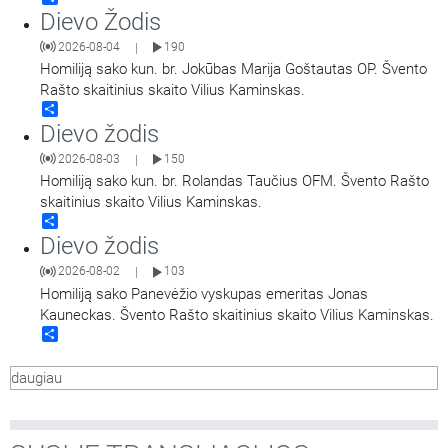
Dievo Žodis
2026-08-04
190
|
Homiliją sako kun. br. Jokūbas Marija Goštautas OP. Švento
Rašto skaitinius skaito Vilius Kaminskas.
Share
Dievo žodis
2026-08-03
150
|
Homiliją sako kun. br. Rolandas Taučius OFM. Švento Rašto
skaitinius skaito Vilius Kaminskas.
Share
Dievo žodis
2026-08-02
103
|
Homiliją sako Panevėžio vyskupas emeritas Jonas
Kauneckas. Švento Rašto skaitinius skaito Vilius Kaminskas.
Share
daugiau