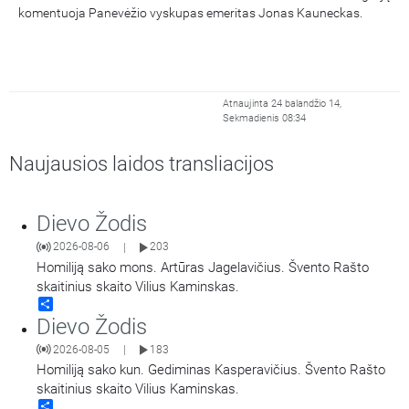
komentuoja Panevėžio vyskupas emeritas Jonas Kauneckas.
Atnaujinta 24 balandžio 14,
Sekmadienis 08:34
Naujausios laidos transliacijos
Dievo Žodis
2026-08-06
203
|
Homiliją sako mons. Artūras Jagelavičius. Švento Rašto
skaitinius skaito Vilius Kaminskas.
Share
Dievo Žodis
2026-08-05
183
|
Homiliją sako kun. Gediminas Kasperavičius. Švento Rašto
skaitinius skaito Vilius Kaminskas.
Share