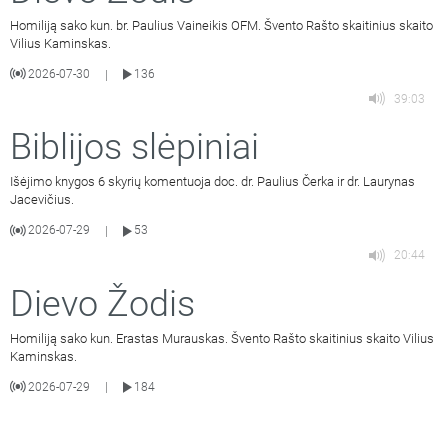
Homiliją sako kun. br. Paulius Vaineikis OFM. Švento Rašto skaitinius skaito
Vilius Kaminskas.
2026-07-30
136
|
39:03
Biblijos slėpiniai
Išėjimo knygos 6 skyrių komentuoja doc. dr. Paulius Čerka ir dr. Laurynas
Jacevičius.
2026-07-29
53
|
20:44
Dievo Žodis
Homiliją sako kun. Erastas Murauskas. Švento Rašto skaitinius skaito Vilius
Kaminskas.
2026-07-29
184
|