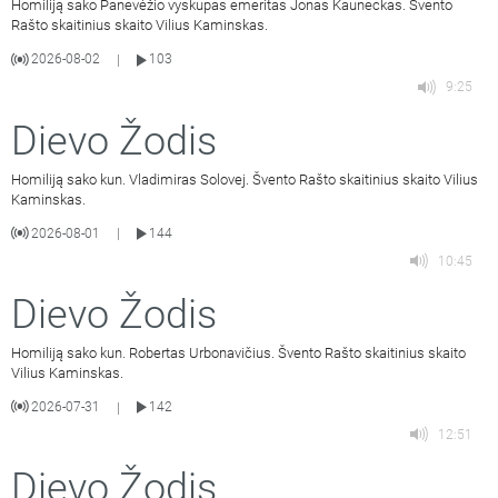
Homiliją sako Panevėžio vyskupas emeritas Jonas Kauneckas. Švento
Rašto skaitinius skaito Vilius Kaminskas.
2026-08-02
103
|
9:25
Dievo Žodis
Homiliją sako kun. Vladimiras Solovej. Švento Rašto skaitinius skaito Vilius
Kaminskas.
2026-08-01
144
|
10:45
Dievo Žodis
Homiliją sako kun. Robertas Urbonavičius. Švento Rašto skaitinius skaito
Vilius Kaminskas.
2026-07-31
142
|
12:51
Dievo Žodis