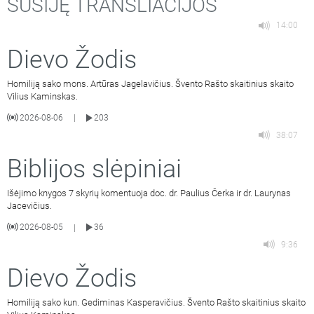
SUSIJĘ TRANSLIACIJOS
14:00
Dievo Žodis
Homiliją sako mons. Artūras Jagelavičius. Švento Rašto skaitinius skaito
Vilius Kaminskas.
2026-08-06
203
|
38:07
Biblijos slėpiniai
Išėjimo knygos 7 skyrių komentuoja doc. dr. Paulius Čerka ir dr. Laurynas
Jacevičius.
2026-08-05
36
|
9:36
Dievo Žodis
Homiliją sako kun. Gediminas Kasperavičius. Švento Rašto skaitinius skaito