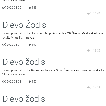
Vilius Kaminskas.
2026-08-05
183
|
11:48
Dievo Žodis
Homiliją sako kun. br. Jokūbas Marija Goštautas OP. Švento Rašto skaitinius
skaito Vilius Kaminskas.
2026-08-04
190
|
13:35
Dievo žodis
Homiliją sako kun. br. Rolandas Taučius OFM. Švento Rašto skaitinius skaito
Vilius Kaminskas.
2026-08-03
150
|
14:18
Dievo žodis