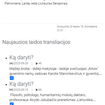
Petronienė. Laidą veda Liutauras Serapinas.
Atnaujinta 23 liepos 18, Antradienis
21:01
Naujausios laidos transliacijos
Ką daryti?
2023-09-26
46
|
Mažieji broliai - didieji mokytojai - laidoje svečiuojasi „Arkos"
gyvenimo namų vadovas Karolis Marcinkevičius ir gyventoja
Share
Edita, bei Vilniaus „Betzata" gyvenimo namų vadovė Teresė
Ką daryti?
Bugaitė. Laidą veda ses. Daiva Kuzmickaitė.
2023-09-19
66
|
Filosofo, politologo, humanitarinių mokslų daktaro,
profesoriaus Alvydo Jokubaičio pranešimas „Lietuviška
Share
neviltis ir krikščionybė".