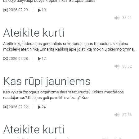
Laidoje dalyvauja buvęs krepšininkas, Europos taurės
2026-07-29
19
|
38:01
Ateikite kurti
Ateitininkų federacijos generalinis sekretorius Ignas Kriaučiūnas kalbina
moksleivį ateitininką Eimantą Raškinį apie jo atliktą mokinių tikėjimo tyrimą.
2026-07-28
17
|
36:52
Kas rūpi jauniems
Kas vyksta žmogaus organizme darant tatuiruotę? Kokios medžiagos
naudojamos? Kaip jos gali paveikti sveikatą? Kuo
2026-07-22
24
|
37:56
Ateikite kurti