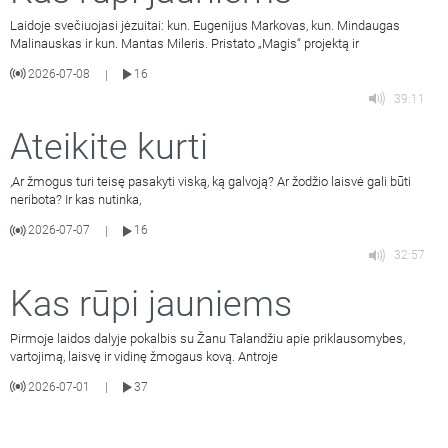
Laidoje svečiuojasi jėzuitai: kun. Eugenijus Markovas, kun. Mindaugas
Malinauskas ir kun. Mantas Mileris. Pristato „Magis“ projektą ir
2026-07-08
16
|
39:11
Ateikite kurti
,Ar žmogus turi teisę pasakyti viską, ką galvoją? Ar žodžio laisvė gali būti
neribota? Ir kas nutinka,
2026-07-07
16
|
32:57
Kas rūpi jauniems
Pirmoje laidos dalyje pokalbis su Žanu Talandžiu apie priklausomybes,
vartojimą, laisvę ir vidinę žmogaus kovą. Antroje
2026-07-01
37
|