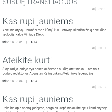
SUSIJĘ TRANSLIACIJOS
39:02
Kas rūpi jauniems
Apie iniciatyvą „Paruošei man kūną“, kuri Lietuvoje skeidžia žinią apie kūno
teologiją, kalba Vilniaus Dievo
2026-08-05
14
|
38:01
Ateikite kurti
Šioje radijo laidoje trys neseniai šeimas sukūrę ateitininkai – ateitis.lt
portalo redaktorius Augustas Kalinauskas, Ateitininkų federacijos
2026-08-04
24
|
36:37
Kas rūpi jauniems
Pokalbis apie sportą, judėjimą, pergales krepšinio aikštelėje ir kasdienybėje.