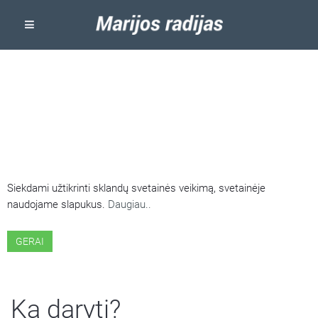
ŠIOJE SVETAINĖJE NAUDOJAMI
SLAPUKAI
Siekdami užtikrinti sklandų svetainės veikimą, svetainėje
naudojame slapukus.
Daugiau..
GERAI
Ką daryti?