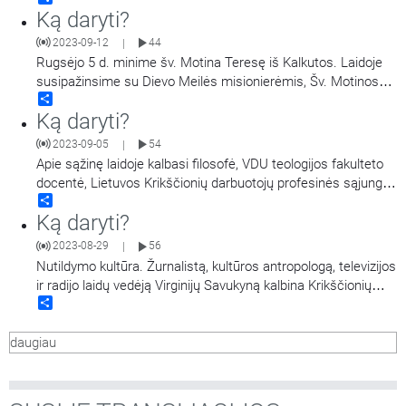
Ką daryti?
2023-09-12
44
|
Rugsėjo 5 d. minime šv. Motina Teresę iš Kalkutos. Laidoje
susipažinsime su Dievo Meilės misionierėmis, Šv. Motinos
Share
Teresės seserimis Lietuvoje. Laidoje dalyvauja ses. Rika,
Ką daryti?
savanorė Dalia Michelevičiūtė ir seserų bičiulis Kazimieras.
Laidą veda Martynas.
2023-09-05
54
|
Apie sąžinę laidoje kalbasi filosofė, VDU teologijos fakulteto
docentė, Lietuvos Krikščionių darbuotojų profesinės sąjungos
Share
tarybos narė Lina Šulcienė ir Lietuvos Krikščionių darbuotojų
Ką daryti?
profesinės sąjungos pirmininkas Audrius Globys.
2023-08-29
56
|
Nutildymo kultūra. Žurnalistą, kultūros antropologą, televizijos
ir radijo laidų vedėją Virginijų Savukyną kalbina Krikščionių
Share
profsąjungos pirmininkas Audrius Globys. Laida kartojama.
daugiau