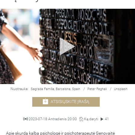
Nuotrauka:
/
/
Sagrada Família, Barcelona, Spain
Peter Feghali
Unsplash
ATSISIŲSKITE ĮRAŠĄ
2023-07-18 Antradienis 20:00
Ką daryti
41
Apie skurdą kalba psichologė ir psichoterapeutė Genovaitė