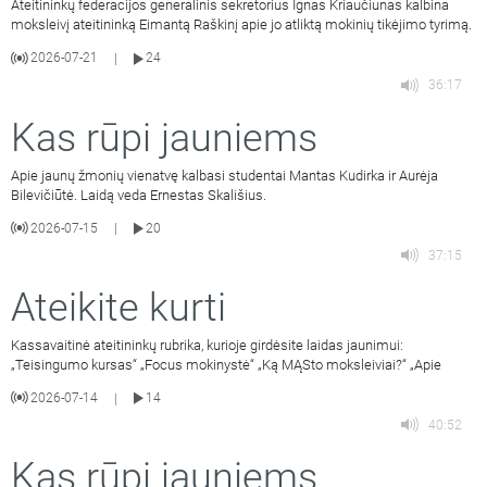
Ateitininkų federacijos generalinis sekretorius Ignas Kriaučiūnas kalbina
moksleivį ateitininką Eimantą Raškinį apie jo atliktą mokinių tikėjimo tyrimą.
2026-07-21
24
|
36:17
Kas rūpi jauniems
Apie jaunų žmonių vienatvę kalbasi studentai Mantas Kudirka ir Aurėja
Bilevičiūtė. Laidą veda Ernestas Skališius.
2026-07-15
20
|
37:15
Ateikite kurti
Kassavaitinė ateitininkų rubrika, kurioje girdėsite laidas jaunimui:
„Teisingumo kursas“ „Focus mokinystė“ „Ką MĄSto moksleiviai?“ „Apie
2026-07-14
14
|
40:52
Kas rūpi jauniems