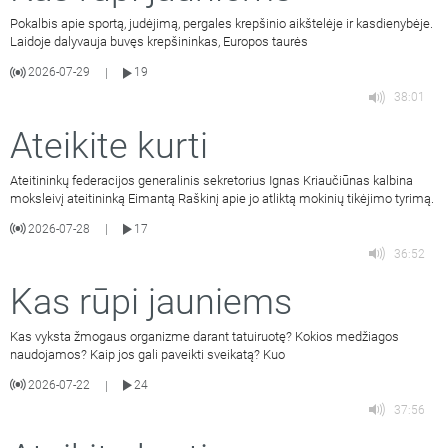
Pokalbis apie sportą, judėjimą, pergales krepšinio aikštelėje ir kasdienybėje.
Laidoje dalyvauja buvęs krepšininkas, Europos taurės
2026-07-29
19
|
38:01
Ateikite kurti
Ateitininkų federacijos generalinis sekretorius Ignas Kriaučiūnas kalbina
moksleivį ateitininką Eimantą Raškinį apie jo atliktą mokinių tikėjimo tyrimą.
2026-07-28
17
|
36:52
Kas rūpi jauniems
Kas vyksta žmogaus organizme darant tatuiruotę? Kokios medžiagos
naudojamos? Kaip jos gali paveikti sveikatą? Kuo
2026-07-22
24
|
37:56