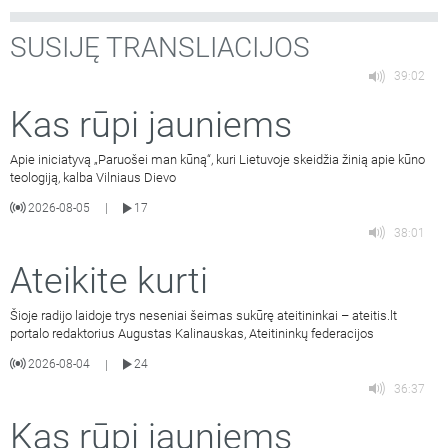
SUSIJĘ TRANSLIACIJOS
39:02
Kas rūpi jauniems
Apie iniciatyvą „Paruošei man kūną“, kuri Lietuvoje skeidžia žinią apie kūno
teologiją, kalba Vilniaus Dievo
2026-08-05
17
|
38:01
Ateikite kurti
Šioje radijo laidoje trys neseniai šeimas sukūrę ateitininkai – ateitis.lt
portalo redaktorius Augustas Kalinauskas, Ateitininkų federacijos
2026-08-04
24
|
36:37
Kas rūpi jauniems