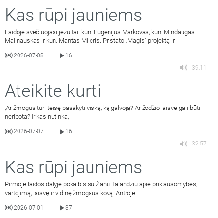
Kas rūpi jauniems
Laidoje svečiuojasi jėzuitai: kun. Eugenijus Markovas, kun. Mindaugas
Malinauskas ir kun. Mantas Mileris. Pristato „Magis“ projektą ir
2026-07-08
16
|
39:11
Ateikite kurti
,Ar žmogus turi teisę pasakyti viską, ką galvoją? Ar žodžio laisvė gali būti
neribota? Ir kas nutinka,
2026-07-07
16
|
32:57
Kas rūpi jauniems
Pirmoje laidos dalyje pokalbis su Žanu Talandžiu apie priklausomybes,
vartojimą, laisvę ir vidinę žmogaus kovą. Antroje
2026-07-01
37
|