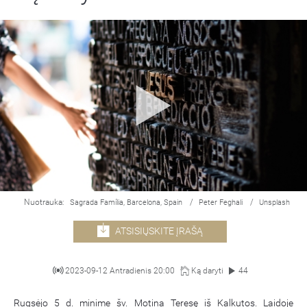
Nuotrauka:
/
/
Sagrada Família, Barcelona, Spain
Peter Feghali
Unsplash
ATSISIŲSKITE ĮRAŠĄ
2023-09-12 Antradienis 20:00
Ką daryti
44
Rugsėjo 5 d. minime šv. Motina Teresę iš Kalkutos. Laidoje