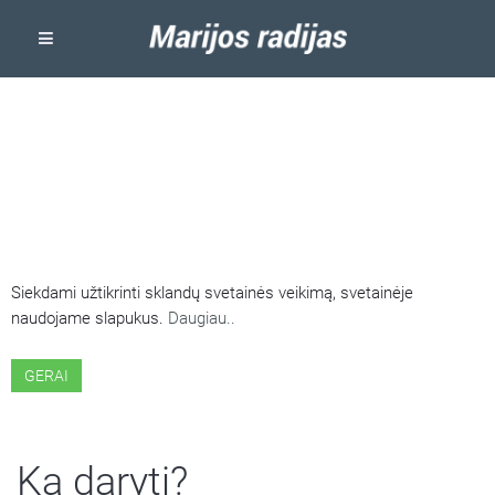
ŠIOJE SVETAINĖJE NAUDOJAMI
SLAPUKAI
Siekdami užtikrinti sklandų svetainės veikimą, svetainėje
naudojame slapukus.
Daugiau..
GERAI
Ką daryti?