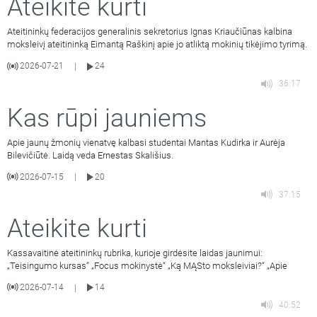
Ateikite kurti
Ateitininkų federacijos generalinis sekretorius Ignas Kriaučiūnas kalbina
moksleivį ateitininką Eimantą Raškinį apie jo atliktą mokinių tikėjimo tyrimą.
2026-07-21
24
|
36:17
Kas rūpi jauniems
Apie jaunų žmonių vienatvę kalbasi studentai Mantas Kudirka ir Aurėja
Bilevičiūtė. Laidą veda Ernestas Skališius.
2026-07-15
20
|
37:15
Ateikite kurti
Kassavaitinė ateitininkų rubrika, kurioje girdėsite laidas jaunimui:
„Teisingumo kursas“ „Focus mokinystė“ „Ką MĄSto moksleiviai?“ „Apie
2026-07-14
14
|
40:52