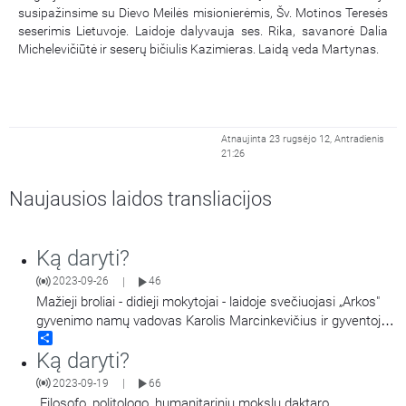
susipažinsime su Dievo Meilės misionierėmis, Šv. Motinos Teresės
seserimis Lietuvoje. Laidoje dalyvauja ses. Rika, savanorė Dalia
Michelevičiūtė ir seserų bičiulis Kazimieras. Laidą veda Martynas.
Atnaujinta 23 rugsėjo 12, Antradienis
21:26
Naujausios laidos transliacijos
Ką daryti?
2023-09-26
46
|
Mažieji broliai - didieji mokytojai - laidoje svečiuojasi „Arkos"
gyvenimo namų vadovas Karolis Marcinkevičius ir gyventoja
Share
Edita, bei Vilniaus „Betzata" gyvenimo namų vadovė Teresė
Ką daryti?
Bugaitė. Laidą veda ses. Daiva Kuzmickaitė.
2023-09-19
66
|
Filosofo, politologo, humanitarinių mokslų daktaro,