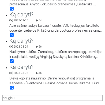
profesoriaus Alvydo Jokubaičio pranešimas „Lietuviška
Share
neviltis ir krikščionybė".
Ką daryti?
2023-09-05
54
|
Apie sąžinę laidoje kalbasi filosofė, VDU teologijos fakulteto
docentė, Lietuvos Krikščionių darbuotojų profesinės sąjungos
Share
tarybos narė Lina Šulcienė ir Lietuvos Krikščionių darbuotojų
Ką daryti?
profesinės sąjungos pirmininkas Audrius Globys.
2023-08-29
56
|
Nutildymo kultūra. Žurnalistą, kultūros antropologą, televizijos
ir radijo laidų vedėją Virginijų Savukyną kalbina Krikščionių
Share
profsąjungos pirmininkas Audrius Globys. Laida kartojama.
Ką daryti?
2023-08-22
36
|
Dieviškojo atsinaujinimo (Divine renovation) programa iš
Kanados - Šventosios Dvasios dovana šiems laikams. Liudija
Share
kun. Algirdas Toliatas su Ramintojos bažnyčios
bendruomenės narėmis Žaneta ir Vilma. Laida kartojama.
daugiau