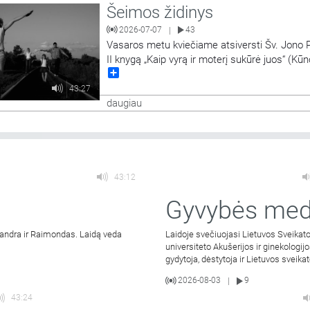
Šeimos židinys
2026-07-07
43
|
Vasaros metu kviečiame atsiversti Šv. Jono 
II knygą „Kaip vyrą ir moterį sukūrė juos“ (Kūn
Share
teologijos I dalį). Karolis Wojtyła-popiežius J
Paulius II „Kūno teologijoje“ aptaria vyro ir mo
43:27
tarpusavio santykių tikrovę remdamasis tuo, k
daugiau
galima įžvelgti Biblijoje. Tai visiškai naujas bū
prabilti
…
43:12
Gyvybės med
a Sandra ir Raimondas. Laidą veda
Laidoje svečiuojasi Lietuvos Sveikat
universiteto Akušerijos ir ginekologijo
gydytoja, dėstytoja ir Lietuvos sveik
2026-08-03
9
|
43:24