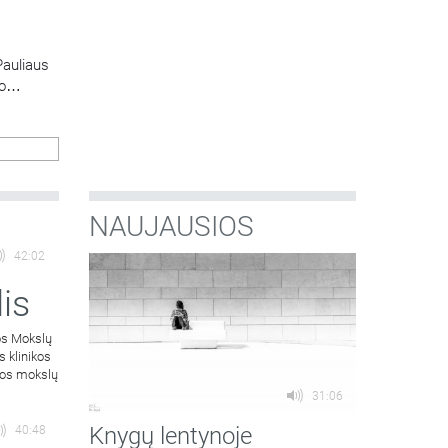
Pauliaus
o
onas
ters
aip ją
das
NAUJAUSIOS
42:02
is
os Mokslų
s klinikos
atos mokslų
31:06
Knygų lentynoje
40:48