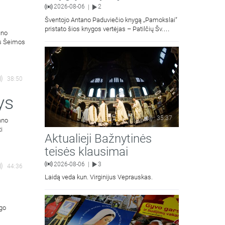
2026-08-06
2
|
Šventojo Antano Paduviečio knygą „Pamokslai“
pristato šios knygos vertėjas – Patilčių Šv.
uno
Petro Išvadavimo parapijos klebonas, kun.
ės Šeimos
moralinės teologijos dr. Algirdas Petras
38:50
ys
35:37
ano
ti
Aktualieji Bažnytinės
teisės klausimai
2026-08-06
3
|
44:36
Laidą veda kun. Virginijus Veprauskas.
ngo