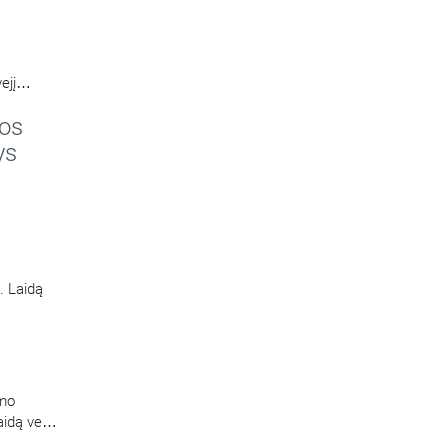
ejį
reikalų
os
no
ų
ys
oskyrio
. Laidą
umo
aidą veda