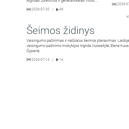
Algirdas Jurevičius ir generalvikaras Vilius
2026-0
Viktoravičius bei Dvasinio
2026-07-20
48
|
Šeimos židinys
Vaisingumo pažinimas ir natūralus šeimos planavimas. Laidoje
vaisingumo pažinimo mokytojos Ingrida Vuosaitytė, Elena Kuos
Čypienė,
2026-07-14
14
|