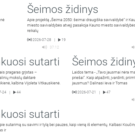
Šeimos židinys
enė
Apie projektą „Šeima 2050: šeimai draugiška savivaldybė“ ir Ka
miesto savivaldybės atvejį pasakoja Kauno miesto savivaldyb
reikalų
2026-07-28
19
|
37:12
kuosi sutarti
Šeimos židin
ais pragaras grįstas –
Laidos tema - „Tavo jausmai nėra m
alinių mokslų daktarė
priešai“. Kaip atpažinti, įvardinti, priim
bikienė, kalbina Vijoleta Vitkauskienė.
jausmus? Dalinasi Ieva ir Tomas
7-24
44
2026-07-21
47
|
|
kuosi sutarti
pie sutarimą su savimi ir tylą bei pauzes, kaip vieną iš elementų. Kalbasi Kouči
s ir