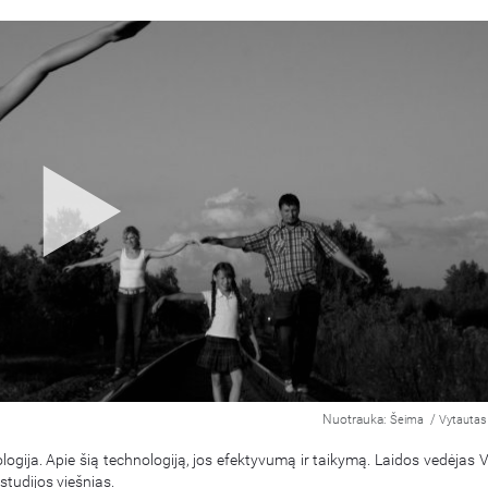
Nuotrauka:
/
Šeima
Vytautas 
logija. Apie šią technologiją, jos efektyvumą ir taikymą. Laidos vedėjas 
 studijos viešnias.