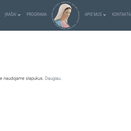
ĮRAŠAI
PROGRAMA
APIE MUS
KONTAKTA
AMI SLAPUKAI
nėje naudojame slapukus.
Daugiau..