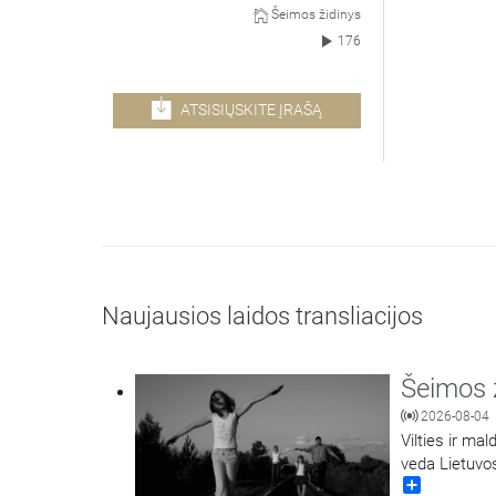
Šeimos židinys
176
ATSISIŲSKITE ĮRAŠĄ
Naujausios laidos transliacijos
Šeimos 
2026-08-04
Vilties ir ma
veda Lietuvo
Share