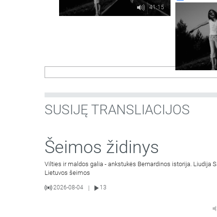
41:15
SUSIJĘ TRANSLIACIJOS
Šeimos židinys
Vilties ir maldos galia - ankstukės Bernardinos istorija. Liudij
Lietuvos šeimos
2026-08-04
13
|