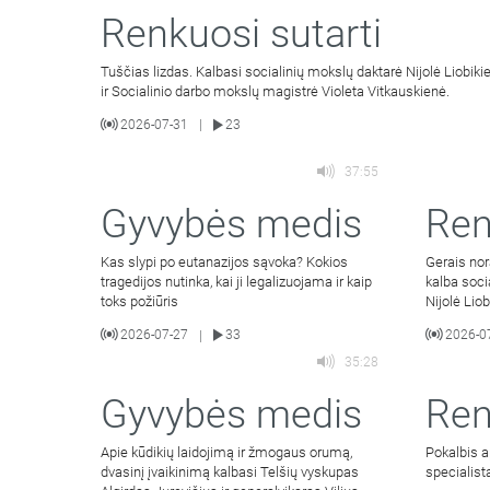
Renkuosi sutarti
Tuščias lizdas. Kalbasi socialinių mokslų daktarė Nijolė Liobiki
ir Socialinio darbo mokslų magistrė Violeta Vitkauskienė.
2026-07-31
23
|
37:55
Gyvybės medis
Ren
Kas slypi po eutanazijos sąvoka? Kokios
Gerais nor
tragedijos nutinka, kai ji legalizuojama ir kaip
kalba soci
toks požiūris
Nijolė Lio
2026-07-27
33
2026-0
|
35:28
Gyvybės medis
Ren
Apie kūdikių laidojimą ir žmogaus orumą,
Pokalbis a
dvasinį įvaikinimą kalbasi Telšių vyskupas
specialista