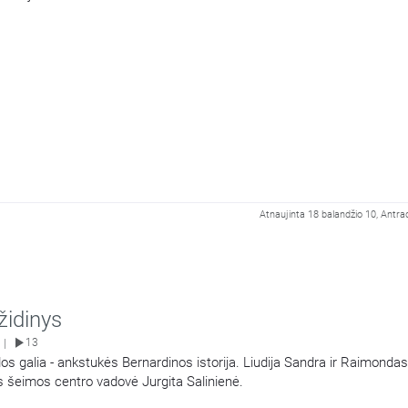
Atnaujinta 18 balandžio 10, Antra
židinys
13
|
ldos galia - ankstukės Bernardinos istorija. Liudija Sandra ir Raimondas
s šeimos centro vadovė Jurgita Salinienė.