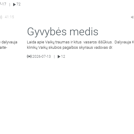
7-17
72
|
41:15
Gyvybės medis
 dalyvauja
Laida apie Vaikų traumas ir kitus vasaros iššūkius. Dalyvauja
aitė-
klinikų Vaikų skubios pagalbos skyriaus vadovas dr.
2026-07-13
12
|