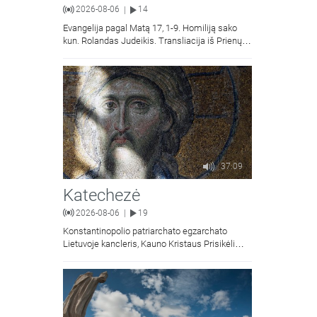
2026-08-06
14
|
Evangelija pagal Matą 17, 1-9. Homiliją sako
kun. Rolandas Judeikis. Transliacija iš Prienų
Kristaus Apsireiškimo bažnyčios.
37:09
Katechezė
2026-08-06
19
|
Konstantinopolio patriarchato egzarchato
Lietuvoje kancleris, Kauno Kristaus Prisikėlimo
krikščionių ortodoksų parapijos klebonas
kunigas Vitalijus Mockus pasakoja apie
Kristaus Atsimainymo šventę.