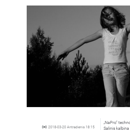
„NaPro“ techno
2018-03-20 Antradienis 18:15
Salinis kalbina