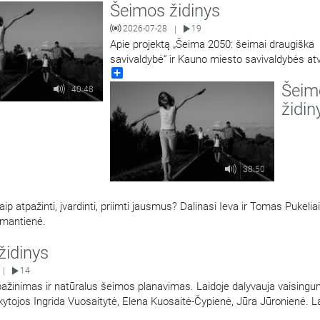
Šeimos židinys
2026-07-28
19
|
Apie projektą „Šeima 2050: šeimai draugiška
savivaldybė“ ir Kauno miesto savivaldybės atv
Share
pasakoja Kauno miesto savivaldybės Šeimos 
Šeim
komisijos pirmininkas Tomas Žebuolis ir Kau
40:48
miesto savivaldybės administracijos Socialini
židin
paslaugų skyriaus Paslaugų šeimai ir vaikui p
vedėja, Šeimos reikalų komisijos narė Giedrė
Vareikienė. Laidą
…
38:50
p atpažinti, įvardinti, priimti jausmus? Dalinasi Ieva ir Tomas Pukeliai
eimantienė.
židinys
14
|
ažinimas ir natūralus šeimos planavimas. Laidoje dalyvauja vaising
ytojos Ingrida Vuosaitytė, Elena Kuosaitė-Čypienė, Jūra Jūronienė. L
ienė.