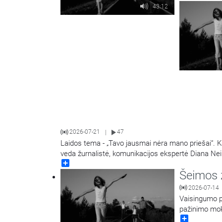
43:12
2026-07-21
47
|
Laidos tema - „Tavo jausmai nėra mano priešai“. Kai
veda žurnalistė, komunikacijos ekspertė Diana N
Share
Šeimos 
2026-07-14
Vaisingumo p
pažinimo mok
Share
Jurgita Salin