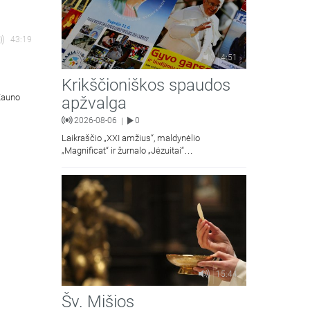
43:19
4:51
Krikščioniškos spaudos
 Kauno
apžvalga
2026-08-06
0
|
Laikraščio „XXI amžius“, maldynėlio
„Magnificat“ ir žurnalo „Jėzuitai“
naujųjų numerių apžvalgos.
15:44
Šv. Mišios