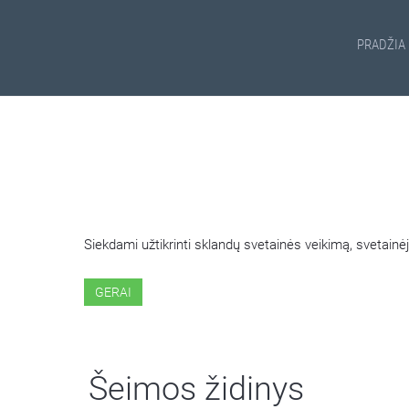
PRADŽIA
ŠIOJE SVETAINĖJE NAUDOJ
Siekdami užtikrinti sklandų svetainės veikimą, svetai
GERAI
Šeimos židinys