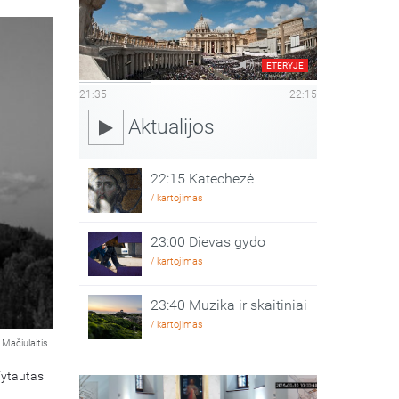
ETERYJE
21:35
22:15
Aktualijos
22:15 Katechezė
/ kartojimas
23:00 Dievas gydo
/ kartojimas
23:40 Muzika ir skaitiniai
/ kartojimas
Mačiulaitis
Vytautas