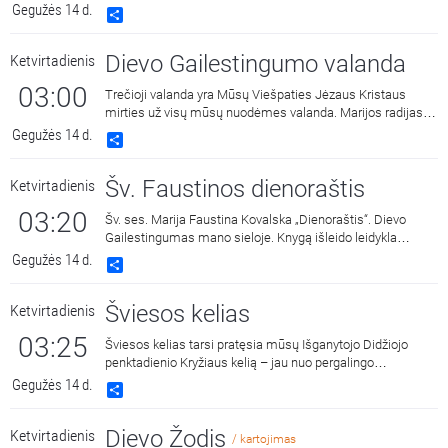
Jonas Lamauskas.
Gegužės 14 d.
Share
Dievo Gailestingumo valanda
Ketvirtadienis
03:00
Trečioji valanda yra Mūsų Viešpaties Jėzaus Kristaus
mirties už visų mūsų nuodėmes valanda. Marijos radijas
kasdien 15:00 ir 3:00 kviečia melstis drauge kalbant Dievo
Gegužės 14 d.
Share
Gailestingumo vainikėlį ir litaniją bei pasiklausyti ištraukų iš
šv. Faustinos dienoraščio. 15:00 malda transliuojama iš
Šv. Faustinos dienoraštis
Ketvirtadienis
Dievo Gailestingumo šventovės Vilniuje, kur saugomas ir
gerbiamas Gailestingojo Jėzaus paveikslas, nutapytas
03:20
Šv. ses. Marija Faustina Kovalska „Dienoraštis“. Dievo
pagal šv. Faustinos regėjimus.
Gailestingumas mano sieloje. Knygą išleido leidykla
„Katalikų pasaulio leidiniai“, 2014 m.
Gegužės 14 d.
Share
Šviesos kelias
Ketvirtadienis
03:25
Šviesos kelias tarsi pratęsia mūsų Išganytojo Didžiojo
penktadienio Kryžiaus kelią – jau nuo pergalingo
Prisikėlimo.
Gegužės 14 d.
Share
Dievo Žodis
Ketvirtadienis
/ kartojimas