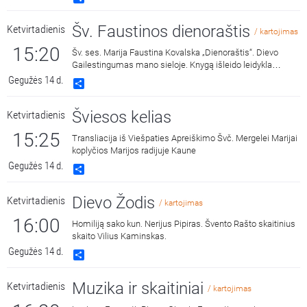
Gailestingumo vainikėlį ir litaniją bei pasiklausyti ištraukų iš
šv. Faustinos dienoraščio. 15:00 malda transliuojama iš
Šv. Faustinos dienoraštis
Ketvirtadienis
Dievo Gailestingumo šventovės Vilniuje, kur saugomas ir
/ kartojimas
gerbiamas Gailestingojo Jėzaus paveikslas, nutapytas
15:20
Šv. ses. Marija Faustina Kovalska „Dienoraštis“. Dievo
pagal šv. Faustinos regėjimus.
Gailestingumas mano sieloje. Knygą išleido leidykla
„Katalikų pasaulio leidiniai“, 2014 m.
Gegužės 14 d.
Share
Šviesos kelias
Ketvirtadienis
15:25
Transliacija iš Viešpaties Apreiškimo Švč. Mergelei Marijai
koplyčios Marijos radijuje Kaune
Gegužės 14 d.
Share
Dievo Žodis
Ketvirtadienis
/ kartojimas
16:00
Homiliją sako kun. Nerijus Pipiras. Švento Rašto skaitinius
skaito Vilius Kaminskas.
Gegužės 14 d.
Share
Muzika ir skaitiniai
Ketvirtadienis
/ kartojimas