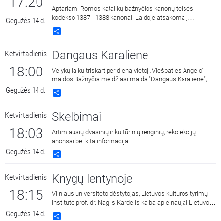
17:20
Aptariami Romos katalikų bažnyčios kanonų teisės
kodekso 1387 - 1388 kanonai. Laidoje atsakoma į
Gegužės 14 d.
klausytojų klausimus bei kalbama apie Bažnytinių pareigų
Share
uzurpavimą ir nusikaltimus jas atliekant. Laidą veda kun.
Virginijus Veprauskas.
Dangaus Karaliene
Ketvirtadienis
18:00
Velykų laiku triskart per dieną vietoj „Viešpaties Angelo"
maldos Bažnyčia meldžiasi malda "Dangaus Karaliene",
drauge su Įsikūnijusio Žodžio Gimdytoja džiaugdamasi ir
Gegužės 14 d.
Share
skelbdama Jo prisikėlimą iš numirusių.
Skelbimai
Ketvirtadienis
18:03
Artimiausių dvasinių ir kultūrinių renginių, rekolekcijų
anonsai bei kita informacija.
Gegužės 14 d.
Share
Knygų lentynoje
Ketvirtadienis
18:15
Vilniaus universiteto dėstytojas, Lietuvos kultūros tyrimų
instituto prof. dr. Naglis Kardelis kalba apie naujai Lietuvoje
išleistą C. S. Lewis knygą „Kol neturime veidų“. Aptariamas
Gegužės 14 d.
Share
autoriaus stilius, antikos mito ir kultūros sąsaja su