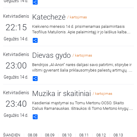
Gegužės 14 d.
Share
Kalbina Audrius Makauskas.
Katechezė
Ketvirtadienis
/ kartojimas
22:15
Kiekvieno mėnesio 14 d. prisimenamas palaimintasis
Teofilius Matulionis. Apie palaimintąjį ir jo laiškus kalba
Išlaužo Švč. Mergelės Marijos Krikščionių pagalbos
Gegužės 14 d.
Share
parapijos klebonas kun. Vilius Sikorskas. Kalbina
Kaišiadorių vyskupijos Gyvojo rožinio brolijos vadovė
Dievas gydo
Ketvirtadienis
Jolanta Felicija Celiešienė.
/ kartojimas
23:00
Bendrijos „Al-Anon“ narės dalijasi savo patirtimi, stiprybe ir
viltimi gyvenant šalia priklausomybės paliestų artimųjų. Tai
liudijimai apie gijimą, tikėjimą ir kelią į vidinę ramybę. Laidą
Gegužės 14 d.
Share
veda „Anoniminių alkoholikų“ narys Martynas.
Muzika ir skaitiniai
Ketvirtadienis
/ kartojimas
23:40
Kasdieniai mąstymai su Tomu Mertonu OCSO. Skaito
Dalius Ramanauskas. Ištraukos iš Tomo Mertono knygų:
„Septynaukštis kalnas“, išleido „Katalikų pasaulio leidiniai“,
Gegužės 14 d.
Share
2011 m. ir „Jonos ženklas“, išleido „Katalikų pasaulio
leidiniai“, 2015 m.
ŠIANDIEN
08.08
08.09
08.10
08.11
08.12
08.13