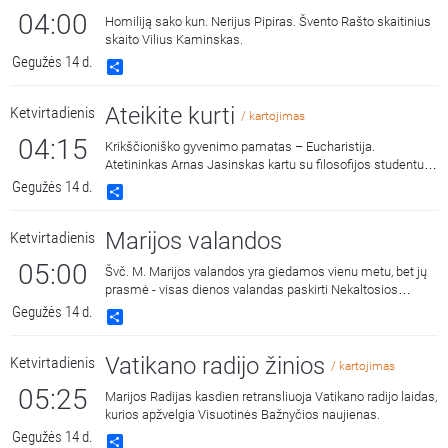
04:00
Homiliją sako kun. Nerijus Pipiras. Švento Rašto skaitinius
skaito Vilius Kaminskas.
Gegužės 14 d.
Share
Ateikite kurti
Ketvirtadienis
/ kartojimas
04:15
Krikščioniško gyvenimo pamatas – Eucharistija.
Atetininkas Arnas Jasinskas kartu su filosofijos studentu
Domantu Damanskiu skaito į gilesnį santykį vedantį
Gegužės 14 d.
Share
straipsnį, taip pat aptaria šio teiginio intelektines, emocines
ir visuomenines implikacijas.
Marijos valandos
Ketvirtadienis
05:00
Švč. M. Marijos valandos yra giedamos vienu metu, bet jų
prasmė - visas dienos valandas paskirti Nekaltosios
Motinos šlovei.
Gegužės 14 d.
Share
Vatikano radijo žinios
Ketvirtadienis
/ kartojimas
05:25
Marijos Radijas kasdien retransliuoja Vatikano radijo laidas,
kurios apžvelgia Visuotinės Bažnyčios naujienas.
Gegužės 14 d.
Share