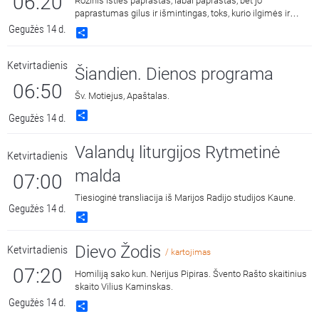
06:20
Rožinis išties paprastas, labai paprastas, bet jo
paprastumas gilus ir išmintingas, toks, kurio ilgimės ir
kuriame randame ramybę.
Gegužės 14 d.
Share
Ketvirtadienis
Šiandien. Dienos programa
06:50
Šv. Motiejus, Apaštalas.
Share
Gegužės 14 d.
Valandų liturgijos Rytmetinė
Ketvirtadienis
malda
07:00
Tiesioginė transliacija iš Marijos Radijo studijos Kaune.
Gegužės 14 d.
Share
Dievo Žodis
Ketvirtadienis
/ kartojimas
07:20
Homiliją sako kun. Nerijus Pipiras. Švento Rašto skaitinius
skaito Vilius Kaminskas.
Gegužės 14 d.
Share