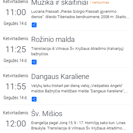
Muzika ir skaitiniai
Ketvirtadienis
/ kartojimas
11:00
Luciana Frassati „Pieras Giorgio Frassati gyvenimo
dienos“. Išleido Tiberiados bendruomenė, 2008 m. Skaito
Jonas Lamauskas.
Gegužės 14 d.
Share
Rožinio malda
Ketvirtadienis
11:25
Transliacija iš Vilniaus Šv. Kryžiaus Atradimo (Kalvarijų)
bažnyčios.
Gegužės 14 d.
Share
Dangaus Karaliene
Ketvirtadienis
11:55
Velykų laiku triskart per dieną vietoj „Viešpaties Angelo"
maldos Bažnyčia meldžiasi malda "Dangaus Karaliene",
drauge su Įsikūnijusio Žodžio Gimdytoja džiaugdamasi ir
Gegužės 14 d.
Share
skelbdama Jo prisikėlimą iš numirusių.
Šv. Mišios
Ketvirtadienis
12:00
Evangelija pagal Joną 15, 9 - 17. Homiliją sako kun. Linas
Braukyla. Transliacija iš Vilniaus Šv. Kryžiaus Atradimo