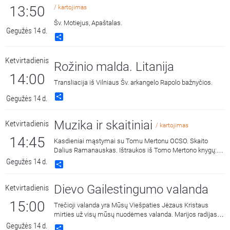
13:50
/ kartojimas
Šv. Motiejus, Apaštalas.
Gegužės 14 d.
Share
Ketvirtadienis
Rožinio malda. Litanija
14:00
Transliacija iš Vilniaus Šv. arkangelo Rapolo bažnyčios.
Share
Gegužės 14 d.
Muzika ir skaitiniai
Ketvirtadienis
/ kartojimas
14:45
Kasdieniai mąstymai su Tomu Mertonu OCSO. Skaito
Dalius Ramanauskas. Ištraukos iš Tomo Mertono knygų:
„Septynaukštis kalnas“, išleido „Katalikų pasaulio leidiniai“,
Gegužės 14 d.
Share
2011 m. ir „Jonos ženklas“, išleido „Katalikų pasaulio
leidiniai“, 2015 m.
Dievo Gailestingumo valanda
Ketvirtadienis
15:00
Trečioji valanda yra Mūsų Viešpaties Jėzaus Kristaus
mirties už visų mūsų nuodėmes valanda. Marijos radijas
kasdien 15:00 ir 3:00 kviečia melstis drauge kalbant Dievo
Gegužės 14 d.
Share