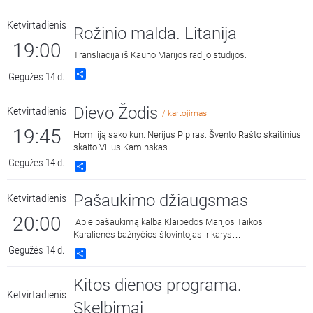
krikščionybe bei kitos knygoje pavaizduotos temos. Kalbina
Ketvirtadienis
Gediminas Zelvaras.
Rožinio malda. Litanija
19:00
Transliacija iš Kauno Marijos radijo studijos.
Share
Gegužės 14 d.
Dievo Žodis
Ketvirtadienis
/ kartojimas
19:45
Homiliją sako kun. Nerijus Pipiras. Švento Rašto skaitinius
skaito Vilius Kaminskas.
Gegužės 14 d.
Share
Pašaukimo džiaugsmas
Ketvirtadienis
20:00
Apie pašaukimą kalba Klaipėdos Marijos Taikos
Karalienės bažnyčios šlovintojas ir karys
Justinas Alšauskas. Kalbina Kotryna Mauliūtė.
Gegužės 14 d.
Share
Kitos dienos programa.
Ketvirtadienis
Skelbimai