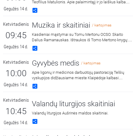
Teofilius Matulionis. Apie palaimintąjį ir jo laiškus kalba
Išlaužo Švč. Mergelės Marijos Krikščionių pagalbos
Gegužės 14 d.
Share
parapijos klebonas kun. Vilius Sikorskas. Kalbina
Kaišiadorių vyskupijos Gyvojo rožinio brolijos vadovė
Muzika ir skaitiniai
Ketvirtadienis
Jolanta Felicija Celiešienė.
/ kartojimas
09:45
Kasdieniai mąstymai su Tomu Mertonu OCSO. Skaito
Dalius Ramanauskas. Ištraukos iš Tomo Mertono knygų:
„Septynaukštis kalnas“, išleido „Katalikų pasaulio leidiniai“,
Gegužės 14 d.
Share
2011 m. ir „Jonos ženklas“, išleido „Katalikų pasaulio
leidiniai“, 2015 m.
Gyvybės medis
Ketvirtadienis
/ kartojimas
10:00
Apie ligonių ir medicinos darbuotojų pastoraciją Telšių
vyskupijos didžiausiame mieste Klaipėdoje kalbasi
Klaipėdos universiteto ligoninės direktorė slaugai Aida
Gegužės 14 d.
Share
Smagurienė ir VŠĮ Klaipėdos medicininės slaugos
ligoninės direktorė Aušra Nikolajevienė. Laidą veda kun. dr.
Ketvirtadienis
Saulius Stumbra.
Valandų liturgijos skaitiniai
10:45
Valandų liturgijos Aušrinės maldos skaitiniai.
Share
Gegužės 14 d.