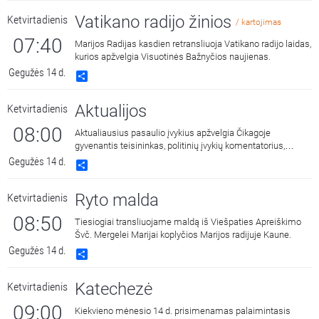
Vatikano radijo žinios
Ketvirtadienis
/ kartojimas
07:40
Marijos Radijas kasdien retransliuoja Vatikano radijo laidas,
kurios apžvelgia Visuotinės Bažnyčios naujienas.
Gegužės 14 d.
Share
Aktualijos
Ketvirtadienis
08:00
Aktualiausius pasaulio įvykius apžvelgia Čikagoje
gyvenantis teisininkas, politinių įvykių komentatorius,
ilgametis lietuvių išeivijos veikėjas dr. Povilas Žumbakis.
Gegužės 14 d.
Share
Kalbina Audrius Makauskas.
Ryto malda
Ketvirtadienis
08:50
Tiesiogiai transliuojame maldą iš Viešpaties Apreiškimo
Švč. Mergelei Marijai koplyčios Marijos radijuje Kaune.
Gegužės 14 d.
Share
Katechezė
Ketvirtadienis
09:00
Kiekvieno mėnesio 14 d. prisimenamas palaimintasis