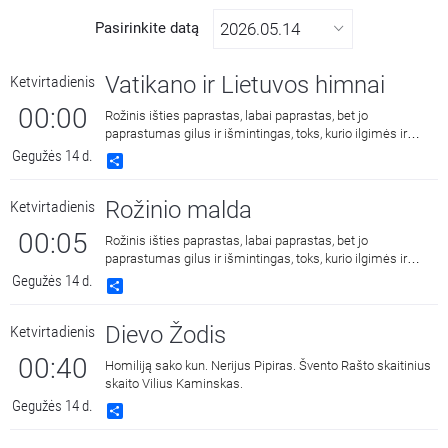
Pasirinkite datą
Vatikano ir Lietuvos himnai
Ketvirtadienis
00:00
Rožinis išties paprastas, labai paprastas, bet jo
paprastumas gilus ir išmintingas, toks, kurio ilgimės ir
kuriame randame ramybę.
Gegužės 14 d.
Share
Rožinio malda
Ketvirtadienis
00:05
Rožinis išties paprastas, labai paprastas, bet jo
paprastumas gilus ir išmintingas, toks, kurio ilgimės ir
kuriame randame ramybę.
Gegužės 14 d.
Share
Dievo Žodis
Ketvirtadienis
00:40
Homiliją sako kun. Nerijus Pipiras. Švento Rašto skaitinius
skaito Vilius Kaminskas.
Gegužės 14 d.
Share