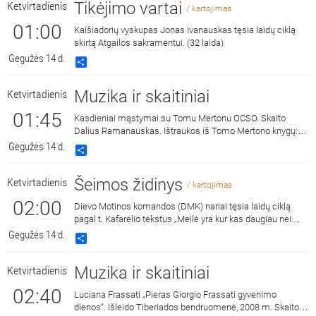
Tikėjimo vartai
Ketvirtadienis
/ kartojimas
01:00
Kaišiadorių vyskupas Jonas Ivanauskas tęsia laidų ciklą
skirtą Atgailos sakramentui. (32 laida)
Gegužės 14 d.
Share
Muzika ir skaitiniai
Ketvirtadienis
01:45
Kasdieniai mąstymai su Tomu Mertonu OCSO. Skaito
Dalius Ramanauskas. Ištraukos iš Tomo Mertono knygų:
„Septynaukštis kalnas“, išleido „Katalikų pasaulio leidiniai“,
Gegužės 14 d.
Share
2011 m. ir „Jonos ženklas“, išleido „Katalikų pasaulio
leidiniai“, 2015 m.
Šeimos židinys
Ketvirtadienis
/ kartojimas
02:00
Dievo Motinos komandos (DMK) nariai tęsia laidų ciklą
pagal t. Kafarelio tekstus „Meilė yra kur kas daugiau nei
meilė“. Aptariama tema: „Poros gyvenimo liudijimas“.
Gegužės 14 d.
Share
Laidą veda Gintarė ir Gedas Malinauskai. Laidoje
svečiuojasi Giedrė ir Antanas.
Muzika ir skaitiniai
Ketvirtadienis
02:40
Luciana Frassati „Pieras Giorgio Frassati gyvenimo
dienos“. Išleido Tiberiados bendruomenė, 2008 m. Skaito