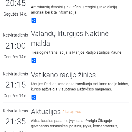
20:45
Artimiausių dvasinių ir kultūrinių renginių, rekolekcijų
anonsai bei kita informacija.
Gegužės 14 d.
Share
Valandų liturgijos Naktinė
Ketvirtadienis
malda
21:00
Tiesioginė transliacija iš Marijos Radijo studijos Kaune.
Gegužės 14 d.
Share
Vatikano radijo žinios
Ketvirtadienis
21:15
Marijos Radijas kasdien retransliuoja Vatikano radijo laidas,
kurios apžvelgia Visuotinės Bažnyčios naujienas.
Gegužės 14 d.
Share
Aktualijos
Ketvirtadienis
/ kartojimas
21:35
Aktualiausius pasaulio įvykius apžvelgia Čikagoje
gyvenantis teisininkas, politinių įvykių komentatorius,
ilgametis lietuvių išeivijos veikėjas dr. Povilas Žumbakis.