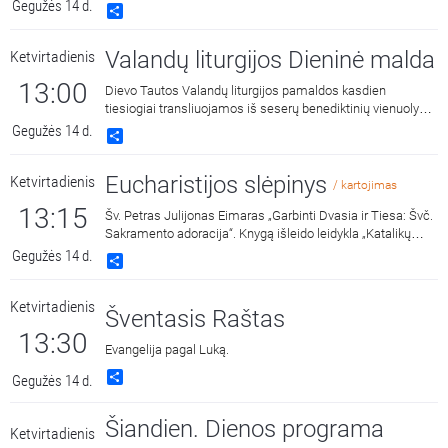
(Kalvarijų) bažnyčios.
Gegužės 14 d.
Share
Valandų liturgijos Dieninė malda
Ketvirtadienis
13:00
Dievo Tautos Valandų liturgijos pamaldos kasdien
tiesiogiai transliuojamos iš seserų benediktinių vienuolyno
Kaune.
Gegužės 14 d.
Share
Eucharistijos slėpinys
Ketvirtadienis
/ kartojimas
13:15
Šv. Petras Julijonas Eimaras „Garbinti Dvasia ir Tiesa: Švč.
Sakramento adoracija“. Knygą išleido leidykla „Katalikų
pasaulio leidiniai“ 2018 metais. Skaito Vilius Kaminskas.
Gegužės 14 d.
Share
Ketvirtadienis
Šventasis Raštas
13:30
Evangelija pagal Luką.
Share
Gegužės 14 d.
Šiandien. Dienos programa
Ketvirtadienis