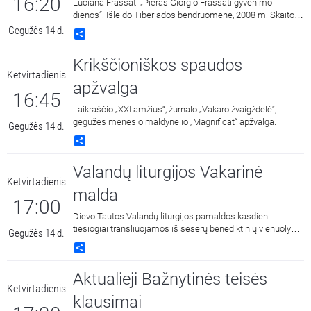
16:20
Luciana Frassati „Pieras Giorgio Frassati gyvenimo
dienos“. Išleido Tiberiados bendruomenė, 2008 m. Skaito
Jonas Lamauskas.
Gegužės 14 d.
Share
Krikščioniškos spaudos
Ketvirtadienis
apžvalga
16:45
Laikraščio „XXI amžius“, žurnalo „Vakaro žvaigždelė“,
gegužės mėnesio maldynėlio „Magnificat“ apžvalga.
Gegužės 14 d.
Share
Valandų liturgijos Vakarinė
Ketvirtadienis
malda
17:00
Dievo Tautos Valandų liturgijos pamaldos kasdien
tiesiogiai transliuojamos iš seserų benediktinių vienuolyno
Gegužės 14 d.
Kaune.
Share
Aktualieji Bažnytinės teisės
Ketvirtadienis
klausimai