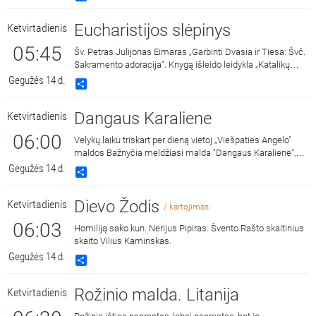
Eucharistijos slėpinys
Ketvirtadienis
05:45
Šv. Petras Julijonas Eimaras „Garbinti Dvasia ir Tiesa: Švč.
Sakramento adoracija“. Knygą išleido leidykla „Katalikų
pasaulio leidiniai“ 2018 metais. Skaito Vilius Kaminskas.
Gegužės 14 d.
Share
Dangaus Karaliene
Ketvirtadienis
06:00
Velykų laiku triskart per dieną vietoj „Viešpaties Angelo"
maldos Bažnyčia meldžiasi malda "Dangaus Karaliene",
drauge su Įsikūnijusio Žodžio Gimdytoja džiaugdamasi ir
Gegužės 14 d.
Share
skelbdama Jo prisikėlimą iš numirusių.
Dievo Žodis
Ketvirtadienis
/ kartojimas
06:03
Homiliją sako kun. Nerijus Pipiras. Švento Rašto skaitinius
skaito Vilius Kaminskas.
Gegužės 14 d.
Share
Rožinio malda. Litanija
Ketvirtadienis