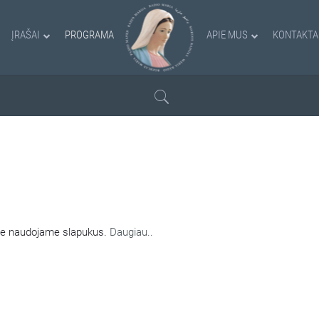
ĮRAŠAI
PROGRAMA
APIE MUS
KONTAKTA
AMI SLAPUKAI
nėje naudojame slapukus.
Daugiau..