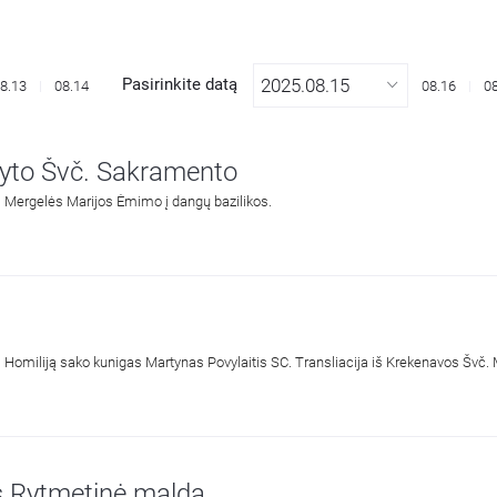
Pasirinkite datą
8.13
08.14
08.16
0
tyto Švč. Sakramento
. Mergelės Marijos Ėmimo į dangų bazilikos.
. Homiliją sako kunigas Martynas Povylaitis SC. Transliacija iš Krekenavos Švč.
os Rytmetinė malda