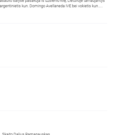
ulio šalyse pasakoja iš užsienio kilę, Lietuvoje tarnaujantys
 argentinietis kun. Domingo Avellaneda IVE bei vokietis kun.
 m. Skaito Dalius Ramanauskas.