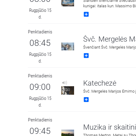
Šiandien švenčiame Švečiausios
39:48
kunigai: italas kun. Massimo Bi
Rugpjūčio 15
Hans Friederich Fisher. Laidą
Share
d.
Penktadienis
Švč. Mergelės Mar
08:45
Švenčiant Švč. Mergelės Marij
Rugpjūčio 15
Share
d.
Penktadienis
Katechezė
09:00
35:30
Švč. Mergelės Marijos Ėmimo į 
Rugpjūčio 15
Share
d.
Penktadienis
Muzika ir skaitini
09:45
Thomas Merton „Metai su Thomu