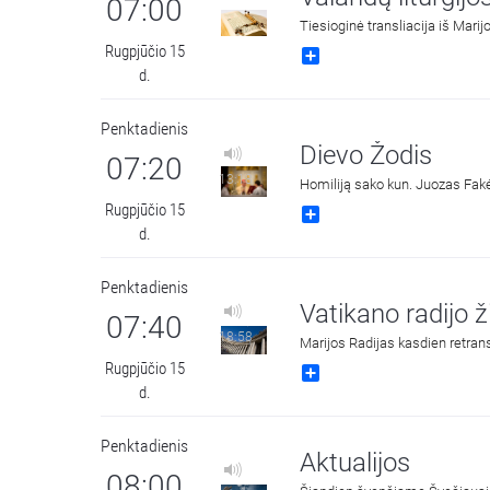
07:00
Tiesioginė transliacija iš Mari
Rugpjūčio 15
Share
d.
Penktadienis
Dievo Žodis
07:20
13:18
Homiliją sako kun. Juozas Fakė
Rugpjūčio 15
Share
d.
Penktadienis
Vatikano radijo 
07:40
18:58
Marijos Radijas kasdien retrans
Rugpjūčio 15
Share
d.
Penktadienis
Aktualijos
08:00