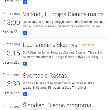
Birželio 22 d.
Share
Valandų liturgijos Dieninė malda
Pirmadienis
13:00
Dievo Tautos Valandų liturgijos pamaldos kasdien tiesiogiai
transliuojamos iš seserų benediktinių vienuolyno Kaune.
Birželio 22 d.
Share
Eucharistinis slėpinys
Pirmadienis
/ kartojimas
13:15
Šv. Petras Julijonas Eimaras „Garbinti Dvasia ir Tiesa: Švč.
Sakramento adoracija“. Knygą išleido leidykla „Katalikų
pasaulio leidiniai“ 2018 metais. Skaito Vilius Kaminskas.
Birželio 22 d.
Share
Šventasis Raštas
Pirmadienis
13:30
Pirmasis laiškas tesalonikiečiams. Antrasis laiškas
tesalonikiečiams. Pirmasis laiškas Timotiejui.
Birželio 22 d.
Share
Šiandien. Dienos programa
Pirmadienis