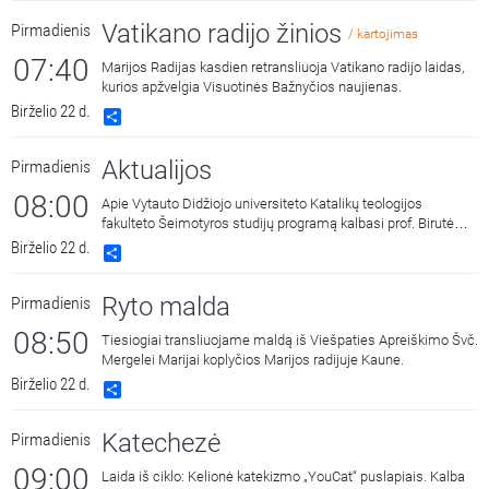
Vatikano radijo žinios
Pirmadienis
/ kartojimas
07:40
Marijos Radijas kasdien retransliuoja Vatikano radijo laidas,
kurios apžvelgia Visuotinės Bažnyčios naujienas.
Birželio 22 d.
Share
Aktualijos
Pirmadienis
08:00
Apie Vytauto Didžiojo universiteto Katalikų teologijos
fakulteto Šeimotyros studijų programą kalbasi prof. Birutė
Obelenienė ir studentai. Laidą veda Mindaugas Advilonis.
Birželio 22 d.
Share
Ryto malda
Pirmadienis
08:50
Tiesiogiai transliuojame maldą iš Viešpaties Apreiškimo Švč.
Mergelei Marijai koplyčios Marijos radijuje Kaune.
Birželio 22 d.
Share
Katechezė
Pirmadienis
09:00
Laida iš ciklo: Kelionė katekizmo „YouCat“ puslapiais. Kalba