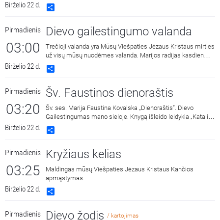
2022 m. Skaito aktorė Aldona Bendoriūtė.
Birželio 22 d.
Share
Dievo gailestingumo valanda
Pirmadienis
03:00
Trečioji valanda yra Mūsų Viešpaties Jėzaus Kristaus mirties
už visų mūsų nuodėmes valanda. Marijos radijas kasdien
15:00 ir 3:00 kviečia melstis drauge kalbant Dievo
Birželio 22 d.
Share
Gailestingumo vainikėlį ir litaniją bei pasiklausyti ištraukų iš
šv. Faustinos dienoraščio. 15:00 malda transliuojama iš
Šv. Faustinos dienoraštis
Pirmadienis
Dievo Gailestingumo šventovės Vilniuje, kur saugomas ir
gerbiamas Gailestingojo Jėzaus paveikslas, nutapytas pagal
03:20
Šv. ses. Marija Faustina Kovalska „Dienoraštis“. Dievo
šv. Faustinos regėjimus.
Gailestingumas mano sieloje. Knygą išleido leidykla „Katalikų
pasaulio leidiniai“, 2014 m.
Birželio 22 d.
Share
Kryžiaus kelias
Pirmadienis
03:25
Maldingas mūsų Viešpaties Jėzaus Kristaus Kančios
apmąstymas.
Birželio 22 d.
Share
Dievo žodis
Pirmadienis
/ kartojimas