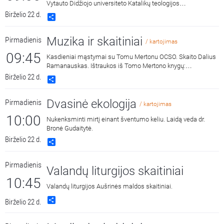
Vytauto Didžiojo universiteto Katalikų teologijos
fakulteto dėstytojas, prof. Artūras Lukaševičius.
Birželio 22 d.
Share
Muzika ir skaitiniai
Pirmadienis
/ kartojimas
09:45
Kasdieniai mąstymai su Tomu Mertonu OCSO. Skaito Dalius
Ramanauskas. Ištraukos iš Tomo Mertono knygų:
„Septynaukštis kalnas“, išleido „Katalikų pasaulio leidiniai“,
Birželio 22 d.
Share
2011 m. ir „Jonos ženklas“, išleido „Katalikų pasaulio leidiniai“,
2015 m.
Dvasinė ekologija
Pirmadienis
/ kartojimas
10:00
Nukenksminti mirtį einant šventumo keliu. Laidą veda dr.
Bronė Gudaitytė.
Birželio 22 d.
Share
Pirmadienis
Valandų liturgijos skaitiniai
10:45
Valandų liturgijos Aušrinės maldos skaitiniai.
Share
Birželio 22 d.