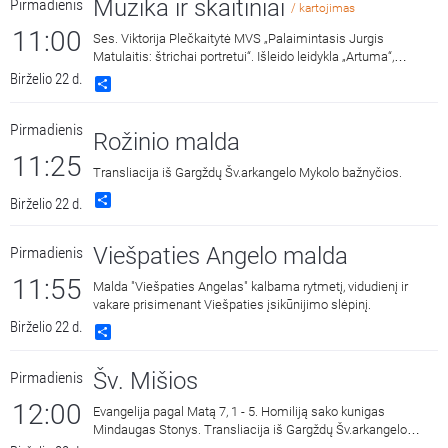
Muzika ir skaitiniai
Pirmadienis
/ kartojimas
11:00
Ses. Viktorija Plečkaitytė MVS „Palaimintasis Jurgis
Matulaitis: štrichai portretui“. Išleido leidykla „Artuma“,
2022 m. Skaito aktorė Aldona Bendoriūtė.
Birželio 22 d.
Share
Pirmadienis
Rožinio malda
11:25
Transliacija iš Gargždų Šv.arkangelo Mykolo bažnyčios.
Share
Birželio 22 d.
Viešpaties Angelo malda
Pirmadienis
11:55
Malda "Viešpaties Angelas" kalbama rytmetį, vidudienį ir
vakare prisimenant Viešpaties įsikūnijimo slėpinį.
Birželio 22 d.
Share
Šv. Mišios
Pirmadienis
12:00
Evangelija pagal Matą 7, 1 - 5. Homiliją sako kunigas
Mindaugas Stonys. Transliacija iš Gargždų Šv.arkangelo
Mykolo bažnyčios.