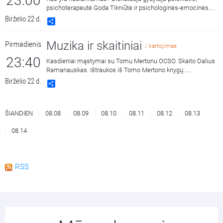
23:00
psichoterapeutė Goda Tikniūtė ir psichologinės-emocinės
sveikatos specialistė Janina Sabaitė.
Birželio 22 d.
Share
Muzika ir skaitiniai
Pirmadienis
/ kartojimas
23:40
Kasdieniai mąstymai su Tomu Mertonu OCSO. Skaito Dalius
Ramanauskas. Ištraukos iš Tomo Mertono knygų:
„Septynaukštis kalnas“, išleido „Katalikų pasaulio leidiniai“,
Birželio 22 d.
Share
2011 m. ir „Jonos ženklas“, išleido „Katalikų pasaulio leidiniai“,
2015 m.
ŠIANDIEN
08.08
08.09
08.10
08.11
08.12
08.13
08.14
RSS