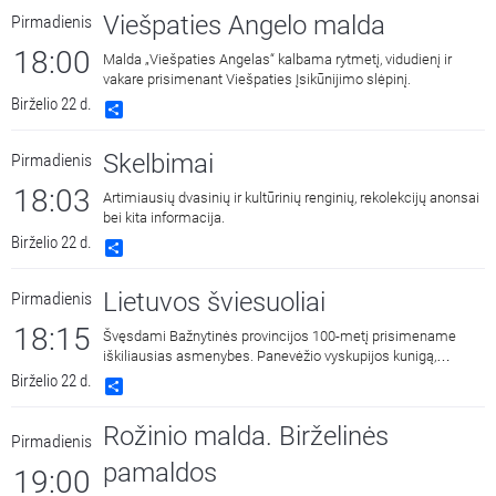
Viešpaties Angelo malda
Pirmadienis
18:00
Malda „Viešpaties Angelas“ kalbama rytmetį, vidudienį ir
vakare prisimenant Viešpaties Įsikūnijimo slėpinį.
Birželio 22 d.
Share
Skelbimai
Pirmadienis
18:03
Artimiausių dvasinių ir kultūrinių renginių, rekolekcijų anonsai
bei kita informacija.
Birželio 22 d.
Share
Lietuvos šviesuoliai
Pirmadienis
18:15
Švęsdami Bažnytinės provincijos 100-metį prisimename
iškiliausias asmenybes. Panevėžio vyskupijos kunigą,
visuomenės veikėją dr. Juozą Stakauską pristato kultūrininkė,
Birželio 22 d.
Share
ilgametė Panevėžio Petkevičaitės Bitės bibliotekos
darbuotoja Albina Saladūnaitė.
Rožinio malda. Birželinės
Pirmadienis
pamaldos
19:00