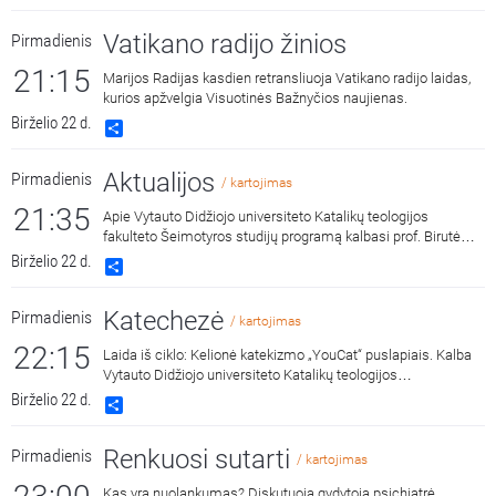
Vatikano radijo žinios
Pirmadienis
21:15
Marijos Radijas kasdien retransliuoja Vatikano radijo laidas,
kurios apžvelgia Visuotinės Bažnyčios naujienas.
Birželio 22 d.
Share
Aktualijos
Pirmadienis
/ kartojimas
21:35
Apie Vytauto Didžiojo universiteto Katalikų teologijos
fakulteto Šeimotyros studijų programą kalbasi prof. Birutė
Obelenienė ir studentai. Laidą veda Mindaugas Advilonis.
Birželio 22 d.
Share
Katechezė
Pirmadienis
/ kartojimas
22:15
Laida iš ciklo: Kelionė katekizmo „YouCat“ puslapiais. Kalba
Vytauto Didžiojo universiteto Katalikų teologijos
fakulteto dėstytojas, prof. Artūras Lukaševičius.
Birželio 22 d.
Share
Renkuosi sutarti
Pirmadienis
/ kartojimas
Kas yra nuolankumas? Diskutuoja gydytoja psichiatrė,