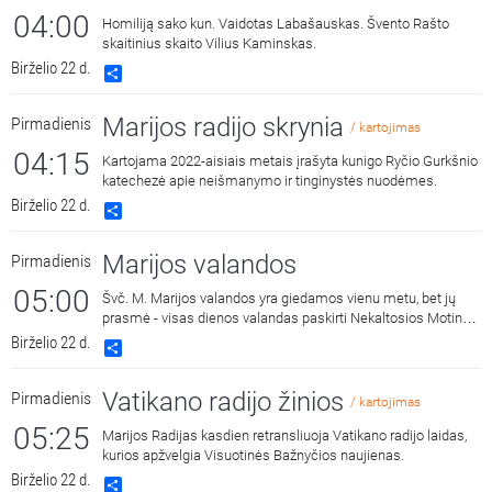
04:00
Homiliją sako kun. Vaidotas Labašauskas. Švento Rašto
skaitinius skaito Vilius Kaminskas.
Birželio 22 d.
Share
Marijos radijo skrynia
Pirmadienis
/ kartojimas
04:15
Kartojama 2022-aisiais metais įrašyta kunigo Ryčio Gurkšnio
katechezė apie neišmanymo ir tinginystės nuodėmes.
Birželio 22 d.
Share
Marijos valandos
Pirmadienis
05:00
Švč. M. Marijos valandos yra giedamos vienu metu, bet jų
prasmė - visas dienos valandas paskirti Nekaltosios Motinos
šlovei.
Birželio 22 d.
Share
Vatikano radijo žinios
Pirmadienis
/ kartojimas
05:25
Marijos Radijas kasdien retransliuoja Vatikano radijo laidas,
kurios apžvelgia Visuotinės Bažnyčios naujienas.
Birželio 22 d.
Share