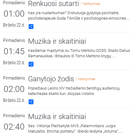
Renkuosi sutarti
Pirmadienis
/ kartojimas
01:00
Kas yra nuolankumas? Diskutuoja gydytoja psichiatrė,
psichoterapeutė Goda Tikniūtė ir psichologinės-emocinės
sveikatos specialistė Janina Sabaitė.
Birželio 22 d.
Share
Muzika ir skaitiniai
Pirmadienis
01:45
Kasdieniai mąstymai su Tomu Mertonu OCSO. Skaito Dalius
Ramanauskas. Ištraukos iš Tomo Mertono knygų:
„Septynaukštis kalnas“, išleido „Katalikų pasaulio leidiniai“,
Birželio 22 d.
Share
2011 m. ir „Jonos ženklas“, išleido „Katalikų pasaulio leidiniai“,
2015 m.
Ganytojo žodis
Pirmadienis
/ kartojimas
02:00
Popiežiaus Leono XIV trečiadienio bendrųjų audiencijų
katechezes skaito kun. Aloyzas Volskis.
Birželio 22 d.
Share
Muzika ir skaitiniai
Pirmadienis
02:40
Ses. Viktorija Plečkaitytė MVS „Palaimintasis Jurgis
Matulaitis: štrichai portretui“. Išleido leidykla „Artuma“,