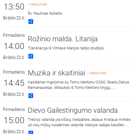
13:50
/ kartojimas
Šv. Paulinas Nolietis.
Birželio 22 d.
Share
Pirmadienis
Rožinio malda. Litanija
14:00
Transliacija iš Vilniaus Marijos radijo studijos.
Share
Birželio 22 d.
Muzika ir skaitiniai
Pirmadienis
/ kartojimas
14:45
Kasdieniai mąstymai su Tomu Mertonu OCSO. Skaito Dalius
Ramanauskas. Ištraukos iš Tomo Mertono knygų:
„Septynaukštis kalnas“, išleido „Katalikų pasaulio leidiniai“,
Birželio 22 d.
Share
2011 m. ir „Jonos ženklas“, išleido „Katalikų pasaulio leidiniai“,
2015 m.
Dievo Gailestingumo valanda
Pirmadienis
15:00
Trečioji valanda yra Mūsų Viešpaties Jėzaus Kristaus mirties
už visų mūsų nuodėmes valanda. Marijos radijas kasdien
15:00 ir 3:00 kviečia melstis drauge kalbant Dievo
Birželio 22 d.
Share