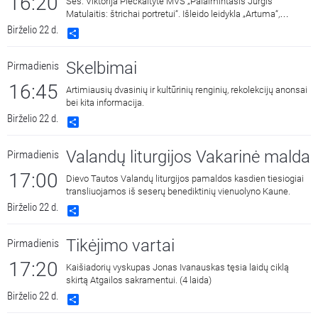
16:20
Ses. Viktorija Plečkaitytė MVS „Palaimintasis Jurgis
Matulaitis: štrichai portretui“. Išleido leidykla „Artuma“,
2022 m. Skaito aktorė Aldona Bendoriūtė.
Birželio 22 d.
Share
Skelbimai
Pirmadienis
16:45
Artimiausių dvasinių ir kultūrinių renginių, rekolekcijų anonsai
bei kita informacija.
Birželio 22 d.
Share
Valandų liturgijos Vakarinė malda
Pirmadienis
17:00
Dievo Tautos Valandų liturgijos pamaldos kasdien tiesiogiai
transliuojamos iš seserų benediktinių vienuolyno Kaune.
Birželio 22 d.
Share
Tikėjimo vartai
Pirmadienis
17:20
Kaišiadorių vyskupas Jonas Ivanauskas tęsia laidų ciklą
skirtą Atgailos sakramentui. (4 laida)
Birželio 22 d.
Share