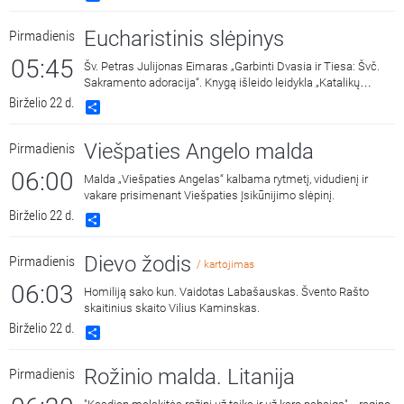
Eucharistinis slėpinys
Pirmadienis
05:45
Šv. Petras Julijonas Eimaras „Garbinti Dvasia ir Tiesa: Švč.
Sakramento adoracija“. Knygą išleido leidykla „Katalikų
pasaulio leidiniai“ 2018 metais. Skaito Vilius Kaminskas.
Birželio 22 d.
Share
Viešpaties Angelo malda
Pirmadienis
06:00
Malda „Viešpaties Angelas“ kalbama rytmetį, vidudienį ir
vakare prisimenant Viešpaties Įsikūnijimo slėpinį.
Birželio 22 d.
Share
Dievo žodis
Pirmadienis
/ kartojimas
06:03
Homiliją sako kun. Vaidotas Labašauskas. Švento Rašto
skaitinius skaito Vilius Kaminskas.
Birželio 22 d.
Share
Rožinio malda. Litanija
Pirmadienis