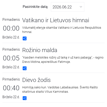
Pasirinkite datą
Vatikano ir Lietuvos himnai
Pirmadienis
00:00
Vidurnaktį eteryje skamba Vatikano ir Lietuvos Respublikos
himnai.
Birželio 22 d.
Share
Rožinio malda
Pirmadienis
00:05
"Kasdien melskitės rožinį už taiką ir už karo pabaigą", - ragino
Dievo Motina, apsireiškusi Fatimoje.
Birželio 22 d.
Share
Dievo žodis
Pirmadienis
00:40
Homiliją sako kun. Vaidotas Labašauskas. Švento Rašto
skaitinius skaito Vilius Kaminskas.
Birželio 22 d.
Share