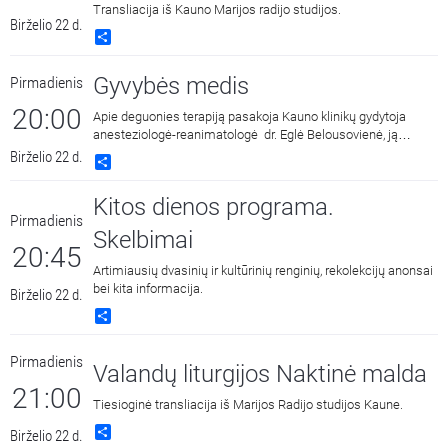
Transliacija iš Kauno Marijos radijo studijos.
Birželio 22 d.
Share
Gyvybės medis
Pirmadienis
20:00
Apie deguonies terapiją pasakoja Kauno klinikų gydytoja
anesteziologė-reanimatologė dr. Eglė Belousovienė, ją
kalbina Kauno klinikų dvasinė asistentė Svetlana Adler-
Birželio 22 d.
Share
Mikulėnienė.
Kitos dienos programa.
Pirmadienis
Skelbimai
20:45
Artimiausių dvasinių ir kultūrinių renginių, rekolekcijų anonsai
bei kita informacija.
Birželio 22 d.
Share
Pirmadienis
Valandų liturgijos Naktinė malda
21:00
Tiesioginė transliacija iš Marijos Radijo studijos Kaune.
Share
Birželio 22 d.