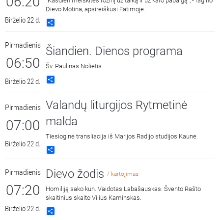
06:20
"Kasdien melskitės rožinį už taiką ir už karo pabaigą", - ragino
Dievo Motina, apsireiškusi Fatimoje.
Birželio 22 d.
Share
Pirmadienis
Šiandien. Dienos programa
06:50
Šv. Paulinas Nolietis.
Share
Birželio 22 d.
Valandų liturgijos Rytmetinė
Pirmadienis
malda
07:00
Tiesioginė transliacija iš Marijos Radijo studijos Kaune.
Birželio 22 d.
Share
Dievo žodis
Pirmadienis
/ kartojimas
07:20
Homiliją sako kun. Vaidotas Labašauskas. Švento Rašto
skaitinius skaito Vilius Kaminskas.
Birželio 22 d.
Share