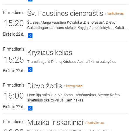
Gailestingumo vainikėlį ir litaniją bei pasiklausyti ištraukų iš
šv. Faustinos dienoraščio. 15:00 malda transliuojama iš
Šv. Faustinos dienoraštis
Pirmadienis
Dievo Gailestingumo šventovės Vilniuje, kur saugomas ir
/ kartojimas
gerbiamas Gailestingojo Jėzaus paveikslas, nutapytas pagal
15:20
Šv. ses. Marija Faustina Kovalska „Dienoraštis“. Dievo
šv. Faustinos regėjimus.
Gailestingumas mano sieloje. Knygą išleido leidykla „Katalikų
pasaulio leidiniai“, 2014 m.
Birželio 22 d.
Share
Pirmadienis
Kryžiaus kelias
15:25
Transliacija iš Prienų Kristaus Apsireiškimo bažnyčios.
Share
Birželio 22 d.
Dievo žodis
Pirmadienis
/ kartojimas
16:00
Homiliją sako kun. Vaidotas Labašauskas. Švento Rašto
skaitinius skaito Vilius Kaminskas.
Birželio 22 d.
Share
Muzika ir skaitiniai
Pirmadienis
/ kartojimas