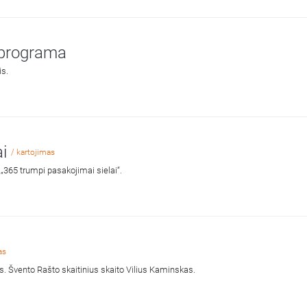
 programa
is.
ai
/ kartojimas
 „365 trumpi pasakojimai sielai“.
as
as. Švento Rašto skaitinius skaito Vilius Kaminskas.