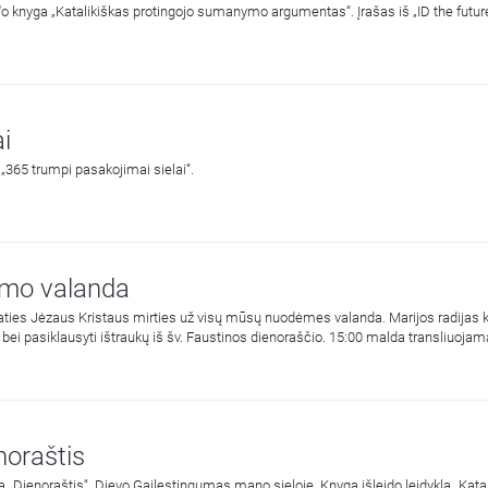
i
 „365 trumpi pasakojimai sielai“.
umo valanda
aties Jėzaus Kristaus mirties už visų mūsų nuodėmes valanda. Marijos radijas ka
ją bei pasiklausyti ištraukų iš šv. Faustinos dienoraščio. 15:00 malda transliuoj
paveikslas, nutapytas pagal šv. Faustinos regėjimus.
noraštis
 „Dienoraštis“. Dievo Gailestingumas mano sieloje. Knygą išleido leidykla „Katali