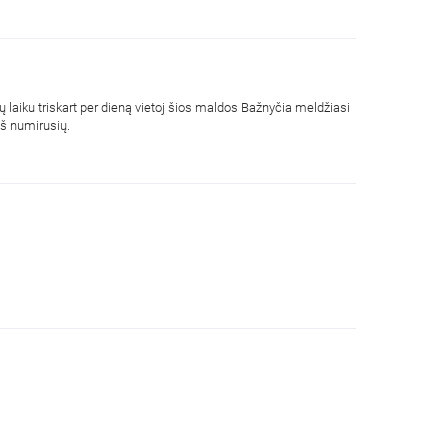
ų laiku triskart per dieną vietoj šios maldos Bažnyčia meldžiasi
iš numirusių.