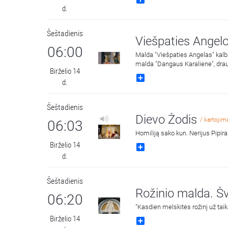
d.
Šeštadienis
Viešpaties Angel
06:00
Malda "Viešpaties Angelas" kalba
malda "Dangaus Karaliene", drau
Birželio 14
Share
d.
Šeštadienis
Dievo Žodis
/ kartojim
06:03
10:11
Homiliją sako kun. Nerijus Pipir
Birželio 14
Share
d.
Šeštadienis
Rožinio malda. Šv
06:20
"Kasdien melskitės rožinį už taik
Birželio 14
Share