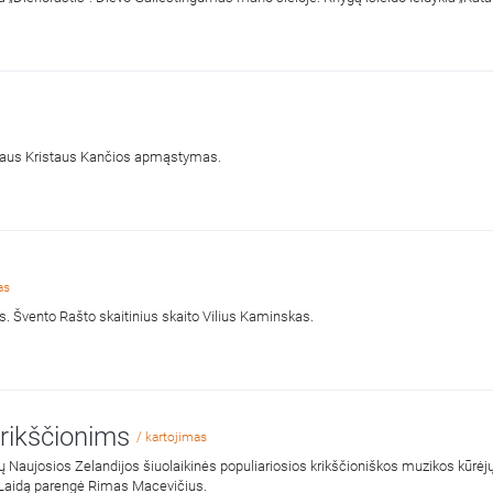
aus Kristaus Kančios apmąstymas.
as
as. Švento Rašto skaitinius skaito Vilius Kaminskas.
krikščionims
/ kartojimas
 Naujosios Zelandijos šiuolaikinės populiariosios krikščioniškos muzikos kūrėjų i
 Laidą parengė Rimas Macevičius.