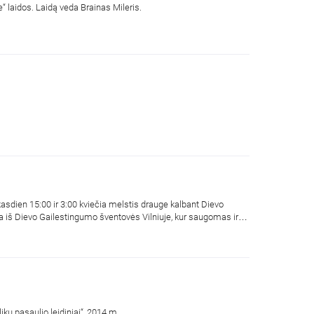
Pristatoma tėvo Marten'o Hilbert'o knyga „Katalikiškas protingojo sumanymo argumentas“. Įrašas iš „ID the future“ laidos. Laidą veda Brainas Mileris.
sdien 15:00 ir 3:00 kviečia melstis drauge kalbant Dievo
ama iš Dievo Gailestingumo šventovės Vilniuje, kur saugomas ir
kų pasaulio leidiniai“, 2014 m.