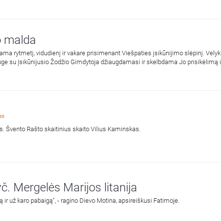
o malda
ma rytmetį, vidudienį ir vakare prisimenant Viešpaties įsikūnijimo slėpinį. Velyk
ge su Įsikūnijusio Žodžio Gimdytoja džiaugdamasi ir skelbdama Jo prisikėlimą 
as
as. Švento Rašto skaitinius skaito Vilius Kaminskas.
č. Mergelės Marijos litanija
ą ir už karo pabaigą", - ragino Dievo Motina, apsireiškusi Fatimoje.