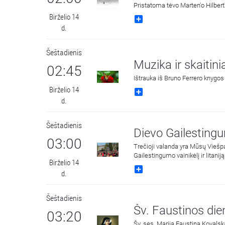
34:18
Birželio 14
Share
d.
Šeštadienis
Muzika ir skaitinia
02:45
Ištrauka iš Bruno Ferrero knygos
Birželio 14
Share
d.
Šeštadienis
Dievo Gailesting
03:00
Trečioji valanda yra Mūsų Viešp
Gailestingumo vainikėlį ir litani
Birželio 14
gerbiamas Gailestingojo Jėzaus 
Share
d.
Šeštadienis
Šv. Faustinos die
03:20
Šv. ses. Marija Faustina Kovalska