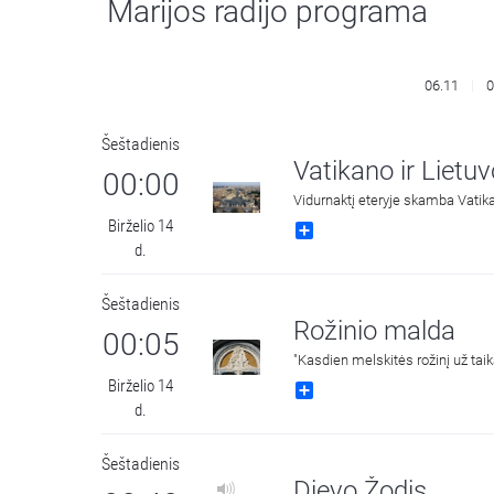
Marijos radijo programa
06.11
0
Šeštadienis
Vatikano ir Lietu
00:00
Vidurnaktį eteryje skamba Vatik
Birželio 14
Share
d.
Šeštadienis
Rožinio malda
00:05
"Kasdien melskitės rožinį už taik
Birželio 14
Share
d.
Šeštadienis
Dievo Žodis