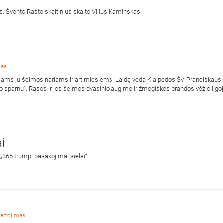
as. Švento Rašto skaitinius skaito Vilius Kaminskas.
mas
niams jų šeimos nariams ir artimiesiems. Laidą veda Klaipėdos Šv. Pranciškaus o
sparnu“. Rasos ir jos šeimos dvasinio augimo ir žmogiškos brandos vėžio ligoje 
i
 „365 trumpi pasakojimai sielai“.
kartojimas