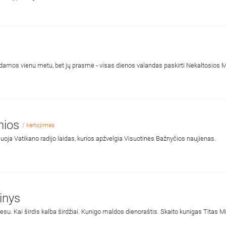
damos vienu metu, bet jų prasmė - visas dienos valandas paskirti Nekaltosios M
inios
/ kartojimas
iuoja Vatikano radijo laidas, kurios apžvelgia Visuotinės Bažnyčios naujienas.
inys