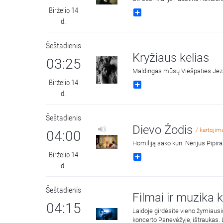
Birželio 14
Share
d.
Šeštadienis
Kryžiaus kelias
03:25
Maldingas mūsų Viešpaties Jėz
Birželio 14
Share
d.
Šeštadienis
Dievo Žodis
/ kartojim
04:00
10:11
Homiliją sako kun. Nerijus Pipir
Birželio 14
Share
d.
Šeštadienis
Filmai ir muzika 
04:15
Laidoje girdėsite vieno žymiausių
koncerto Panevėžyje, ištraukas.