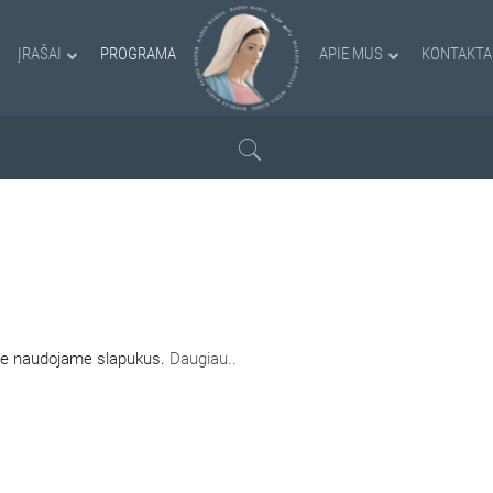
ĮRAŠAI
PROGRAMA
APIE MUS
KONTAKTA
AMI SLAPUKAI
nėje naudojame slapukus.
Daugiau..