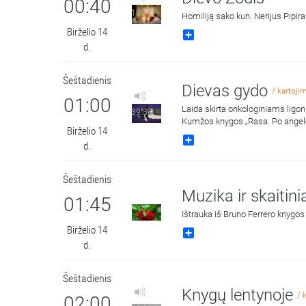
00:40
10:11
Homiliją sako kun. Nerijus Pipir
Birželio 14
Share
d.
Šeštadienis
Dievas gydo
/ kartoji
01:00
Laida skirta onkologiniams ligo
39:30
Kumžos knygos „Rasa. Po angelo 
Birželio 14
Share
d.
Šeštadienis
Muzika ir skaitinia
01:45
Ištrauka iš Bruno Ferrero knygos
Birželio 14
Share
d.
Šeštadienis
Knygų lentynoje
/ 
02:00