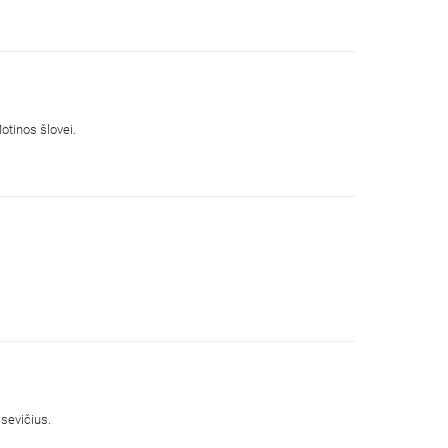
otinos šlovei.
Vienuolis Benediktinas. In Sinu Jesu. Kai širdis kalba širdžiai. Kunigo maldos dienoraštis. Skaito kunigas Titas Misevičius.