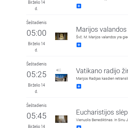
Birželio 14
Share
d.
Šeštadienis
Marijos valandos
05:00
Švč. M. Marijos valandos yra gie
Birželio 14
Share
d.
Šeštadienis
Vatikano radijo ž
05:25
18:58
Marijos Radijas kasdien retransl
Birželio 14
Share
d.
Šeštadienis
Eucharistijos slėp
05:45
Birželio 14
Share