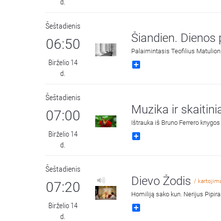
d.
Šeštadienis
Šiandien. Dienos
06:50
Palaimintasis Teofilius Matulion
Birželio 14
Share
d.
Šeštadienis
Muzika ir skaitini
07:00
Ištrauka iš Bruno Ferrero knygos
Birželio 14
Share
d.
Šeštadienis
Dievo Žodis
/ kartojim
07:20
10:11
Homiliją sako kun. Nerijus Pipir
Birželio 14
Share
d.