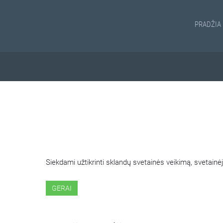
PRADŽIA
ŠIOJE SVETAINĖJE NAUDOJ
Siekdami užtikrinti sklandų svetainės veikimą, svetai
GERAI