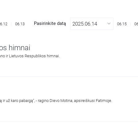
Pasirinkite datą
6.12
06.13
06.15
0
vos himnai
ano ir Lietuvos Respublikos himnai.
ą ir už karo pabaigą", - ragino Dievo Motina, apsireiškusi Fatimoje.