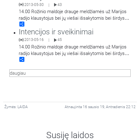
2013-05-30
43
|
14.00 Rožinio maldoje drauge meldžiamės už Marijos
radijo klausytojus bei jų viešai išsakytomis bei širdyse
Share
saugomomis intencijomis.
Intencijos ir sveikinimai
2013-05-16
45
|
14.00 Rožinio maldoje drauge meldžiamės už Marijos
radijo klausytojus bei jų viešai išsakytomis bei širdyse
Share
saugomomis intencijomis.
daugiau
Žymės:
LAIDA
Atnaujinta 16 sausio 19, Antradienis 22:12
Susiję laidos