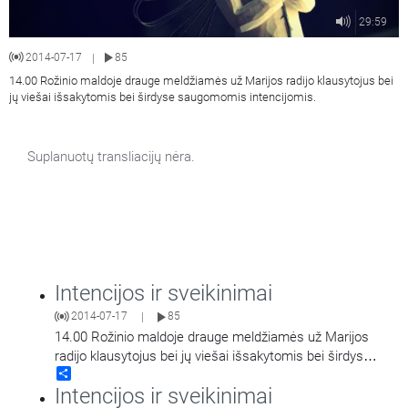
29:59
2014-07-17
85
|
14.00 Rožinio maldoje drauge meldžiamės už Marijos radijo klausytojus bei
jų viešai išsakytomis bei širdyse saugomomis intencijomis.
Suplanuotų transliacijų nėra.
Intencijos ir sveikinimai
2014-07-17
85
|
14.00 Rožinio maldoje drauge meldžiamės už Marijos
radijo klausytojus bei jų viešai išsakytomis bei širdyse
Share
saugomomis intencijomis.
Intencijos ir sveikinimai