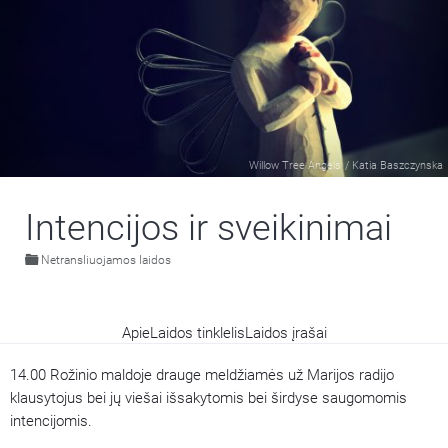
Willow Tree Angels
/
Katia Baszczynska
Intencijos ir sveikinimai
Netransliuojamos laidos
Apie
Laidos tinklelis
Laidos įrašai
14.00 Rožinio maldoje drauge meldžiamės už Marijos radijo
klausytojus bei jų viešai išsakytomis bei širdyse saugomomis
intencijomis.