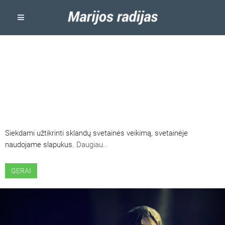
ŠIOJE SVETAINĖJE NAUDOJAMI
SLAPUKAI
Siekdami užtikrinti sklandų svetainės veikimą, svetainėje
naudojame slapukus.
Daugiau..
GERAI