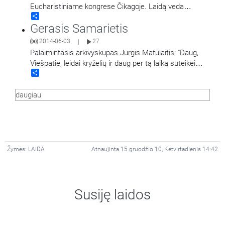
Eucharistiniame kongrese Čikagoje. Laidą veda
Share
Liutauras Serapinas.
Gerasis Samarietis
2014-06-03
27
|
Palaimintasis arkivyskupas Jurgis Matulaitis: "Daug,
Viešpatie, leidai kryželių ir daug per tą laiką suteikei
Share
ypatingų malonių". Laidą veda Liutauras Serapinas
daugiau
Žymės:
LAIDA
Atnaujinta 15 gruodžio 10, Ketvirtadienis 14:42
Susiję laidos