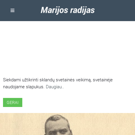
ŠIOJE SVETAINĖJE NAUDOJAMI
SLAPUKAI
Siekdami užtikrinti sklandų svetainės veikimą, svetainėje
naudojame slapukus.
Daugiau..
GERAI