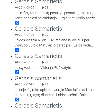
Gerasis Samarietis
2014-08-05
28
|
Jei mūsų tauta turi ką pasakyti pasauliui, - o ji turi, -
verta pasakyti palaimintojo Jurgio Matulaičio žodžiais.
Share
Laidą veda Liutauras Serapinas.
Gerasis Samarietis
2014-07-29
20
|
Laidos viešnia Nijolė Kukuraitienė iš Viniaus pal.
vyskupo Jurgio Matulaičio parapijos. Laidą veda
Share
Liutauras Serapinas.
Gerasis Samarietis
2014-07-22
27
|
Laidą veda ses. Viktorija Plečkaitytė.
Share
Gerasis samarietis
2014-07-15
22
|
Laidoje išgirsite apie pal. Jurgio Matulaičio atliktus
darbus ir jų tąsą šiandien. Laidos viešnia Daina
Share
Čyvienė iš Čikagoje, JAV, esančios
…
Gerasis Samarietis