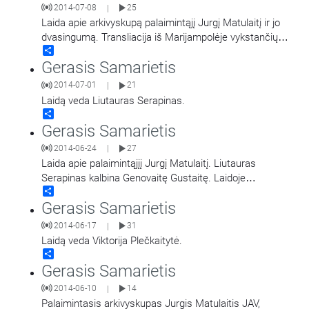
2014-07-08
25
|
Laida apie arkivyskupą palaimintąjį Jurgį Matulaitį ir jo
dvasingumą. Transliacija iš Marijampolėje vykstančių
Share
pal. Jurgio Matulaičio atlaidų.
Gerasis Samarietis
2014-07-01
21
|
Laidą veda Liutauras Serapinas.
Share
Gerasis Samarietis
2014-06-24
27
|
Laida apie palaimintąjįį Jurgį Matulaitį. Liutauras
Serapinas kalbina Genovaitę Gustaitę. Laidoje
Share
pristatomi ir Lietuvos žydų bendruomenės liudijimo
Gerasis Samarietis
dokumentai.
2014-06-17
31
|
Laidą veda Viktorija Plečkaitytė.
Share
Gerasis Samarietis
2014-06-10
14
|
Palaimintasis arkivyskupas Jurgis Matulaitis JAV,