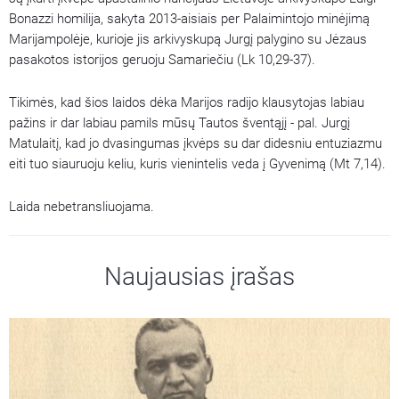
Bonazzi homilija, sakyta 2013-aisiais per Palaimintojo minėjimą
Marijampolėje, kurioje jis arkivyskupą Jurgį palygino su Jėzaus
pasakotos istorijos geruoju Samariečiu (Lk 10,29-37).
Tikimės, kad šios laidos dėka Marijos radijo klausytojas labiau
pažins ir dar labiau pamils mūsų Tautos šventąjį - pal. Jurgį
Matulaitį, kad jo dvasingumas įkvėps su dar didesniu entuziazmu
eiti tuo siauruoju keliu, kuris vienintelis veda į Gyvenimą (Mt 7,14).
Laida nebetransliuojama.
Naujausias įrašas