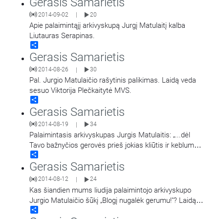
Gerasis Samarietis
2014-09-02
20
|
Apie palaimintąjį arkivyskupą Jurgį Matulaitį kalba
Liutauras Serapinas.
Share
Gerasis Samarietis
2014-08-26
30
|
Pal. Jurgio Matulaičio rašytinis palikimas. Laidą veda
sesuo Viktorija Plečkaitytė MVS.
Share
Gerasis Samarietis
2014-08-19
34
|
Palaimintasis arkivyskupas Jurgis Matulaitis: „...dėl
Tavo bažnyčios gerovės prieš jokias kliūtis ir keblumus
Share
nenusilenkčiau, rankų nenuleisčiau". Laidą veda
Gerasis Samarietis
Liutauras Serapinas
2014-08-12
24
|
Kas šiandien mums liudija palaimintojo arkivyskupo
Jurgio Matulaičio šūkį „Blogį nugalėk gerumu!"? Laidą
Share
veda Liutauras Serapinas.