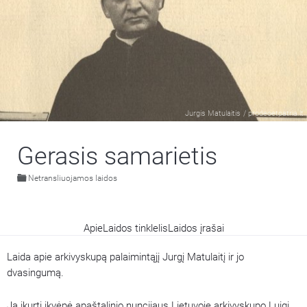
Jurgis Matulaitis
/
prodeoetpatria.lt
Gerasis samarietis
Netransliuojamos laidos
Apie
Laidos tinklelis
Laidos įrašai
Laida apie arkivyskupą palaimintąjį Jurgį Matulaitį ir jo
dvasingumą.
Ją įkurti įkvėpė apaštalinio nuncijaus Lietuvoje arkivyskupo Luigi