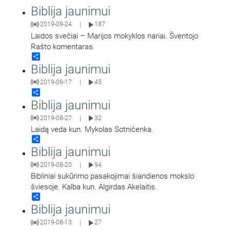
Biblija jaunimui
2019-09-24
187
|
Laidos svečiai – Marijos mokyklos nariai. Šventojo
Rašto komentaras.
Share
Biblija jaunimui
2019-09-17
45
|
Share
Biblija jaunimui
2019-08-27
32
|
Laidą veda kun. Mykolas Sotničenka.
Share
Biblija jaunimui
2019-08-20
94
|
Bibliniai sukūrimo pasakojimai šiandienos mokslo
šviesoje. Kalba kun. Algirdas Akelaitis.
Share
Biblija jaunimui
2019-08-13
27
|