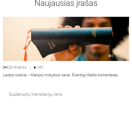
Naujausias įrašas
33:12
2019-09-24
187
|
Laidos svečiai – Marijos mokyklos nariai. Šventojo Rašto komentaras.
Suplanuotų transliacijų nėra.