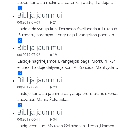
Jėzus kartu su mokiniais patenka į audrą. Laidoje
Share
dalyvauja kun. Mykolas Sotničenka ir
…
Biblija jaunimui
2019-07-09
21
|
Laidoje dalyvauja kun. Domingo Avellaneda ir Lukas iš
Pumpėnų parapijos ir nagrinėja Evangelijos pagal Joną
Share
14 skyrių apie Šventąją Dvasią.
Biblija jaunimui
2019-07-02
19
|
Laidoje nagrinėjamos Evangelijos pagal Morkų 4,1-34
eilutės. Laidoje dalyvauja kun. A. Končius, Mantvydas,
Share
Aistė ir Deimantė.
Biblija jaunimui
2019-06-25
23
|
Laidoje kartu su jaunimu dalyvauja brolis pranciškonas
Juozapas Marija Žukauskas.
Share
Biblija jaunimui
2019-06-11
34
|
Laidą veda kun. Mykolas Sotničenka. Tema „Baimės".