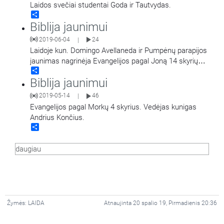
Laidos svečiai studentai Goda ir Tautvydas.
Share
Biblija jaunimui
2019-06-04
24
|
Laidoje kun. Domingo Avellaneda ir Pumpėnų parapijos
jaunimas nagrinėja Evangelijos pagal Joną 14 skyrių
Share
apie Šventosios Dvasios atsiuntimą.
Biblija jaunimui
2019-05-14
46
|
Evangelijos pagal Morkų 4 skyrius. Vedėjas kunigas
Andrius Končius.
Share
daugiau
Žymės:
LAIDA
Atnaujinta 20 spalio 19, Pirmadienis 20:36