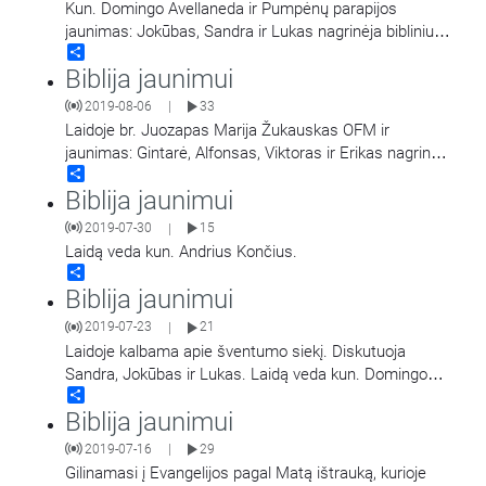
Kun. Domingo Avellaneda ir Pumpėnų parapijos
jaunimas: Jokūbas, Sandra ir Lukas nagrinėja biblinius
Share
klausimus.
Biblija jaunimui
2019-08-06
33
|
Laidoje br. Juozapas Marija Žukauskas OFM ir
jaunimas: Gintarė, Alfonsas, Viktoras ir Erikas nagrinėja
Share
Evangeliją pagal Morkų 1, 14-39.
Biblija jaunimui
2019-07-30
15
|
Laidą veda kun. Andrius Končius.
Share
Biblija jaunimui
2019-07-23
21
|
Laidoje kalbama apie šventumo siekį. Diskutuoja
Sandra, Jokūbas ir Lukas. Laidą veda kun. Domingo
Share
Avellaneda.
Biblija jaunimui
2019-07-16
29
|
Gilinamasi į Evangelijos pagal Matą ištrauką, kurioje