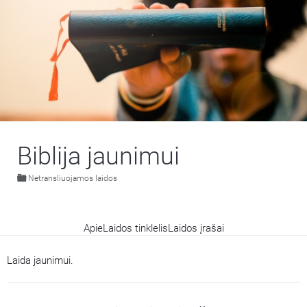
Biblija jaunimui
Netransliuojamos laidos
Apie
Laidos tinklelis
Laidos įrašai
Laida jaunimui.