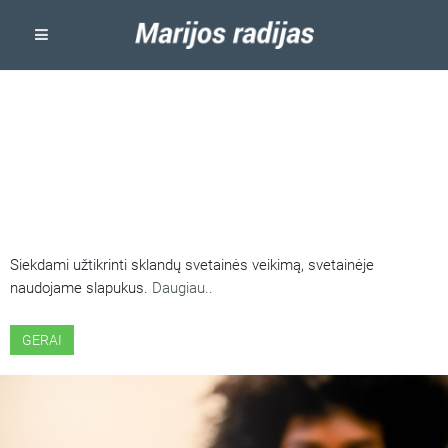
ŠIOJE SVETAINĖJE NAUDOJAMI
SLAPUKAI
Siekdami užtikrinti sklandų svetainės veikimą, svetainėje
naudojame slapukus.
Daugiau..
GERAI