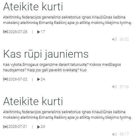
Ateikite kurti
Ateitininkų federacijos generalinis sekretorius Ignas Kriaučiūnas kalbina
moksleivį ateitininką Eimantą Raškinį apie jo atliktą mokinių tikėjimo tyrimą.
2026-07-28
17
|
36:52
Kas rūpi jauniems
Kas vyksta žmogaus organizme darant tatuiruotę? Kokios medžiagos
naudojamos? Kaip jos gali paveikti sveikatą? Kuo
2026-07-22
24
|
37:56
Ateikite kurti
Ateitininkų federacijos generalinis sekretorius Ignas Kriaučiūnas kalbina
moksleivį ateitininką Eimantą Raškinį apie jo atliktą mokinių tikėjimo tyrimą.
2026-07-21
24
|
36:17