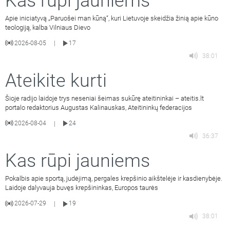
Kas rūpi jauniems
Apie iniciatyvą „Paruošei man kūną“, kuri Lietuvoje skeidžia žinią apie kūno
teologiją, kalba Vilniaus Dievo
2026-08-05
17
|
38:01
Ateikite kurti
Šioje radijo laidoje trys neseniai šeimas sukūrę ateitininkai – ateitis.lt
portalo redaktorius Augustas Kalinauskas, Ateitininkų federacijos
2026-08-04
24
|
36:37
Kas rūpi jauniems
Pokalbis apie sportą, judėjimą, pergales krepšinio aikštelėje ir kasdienybėje.
Laidoje dalyvauja buvęs krepšininkas, Europos taurės
2026-07-29
19
|
38:01