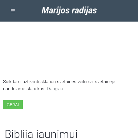
ŠIOJE SVETAINĖJE NAUDOJAMI
SLAPUKAI
Siekdami užtikrinti sklandų svetainės veikimą, svetainėje
naudojame slapukus.
Daugiau..
GERAI
Biblija jaunimui