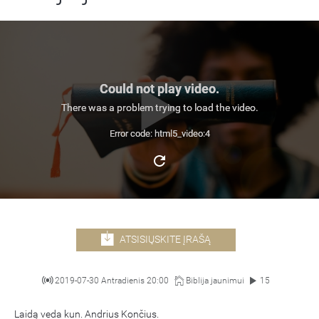
Could not play video.
There was a problem trying to load the video.
Error code: html5_video:4
ATSISIŲSKITE ĮRAŠĄ
2019-07-30 Antradienis 20:00
Biblija jaunimui
15
Laidą veda kun. Andrius Končius.