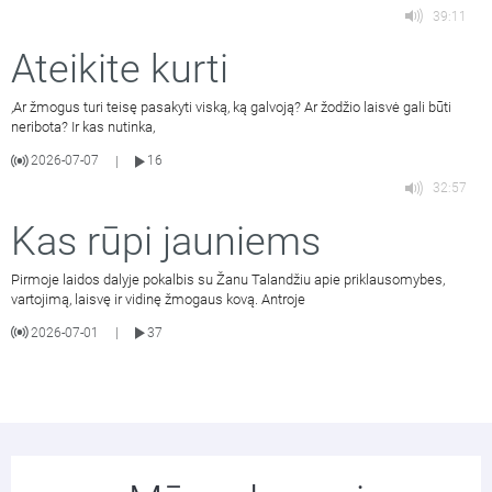
39:11
Ateikite kurti
,Ar žmogus turi teisę pasakyti viską, ką galvoją? Ar žodžio laisvė gali būti
neribota? Ir kas nutinka,
2026-07-07
16
|
32:57
Kas rūpi jauniems
Pirmoje laidos dalyje pokalbis su Žanu Talandžiu apie priklausomybes,
vartojimą, laisvę ir vidinę žmogaus kovą. Antroje
2026-07-01
37
|