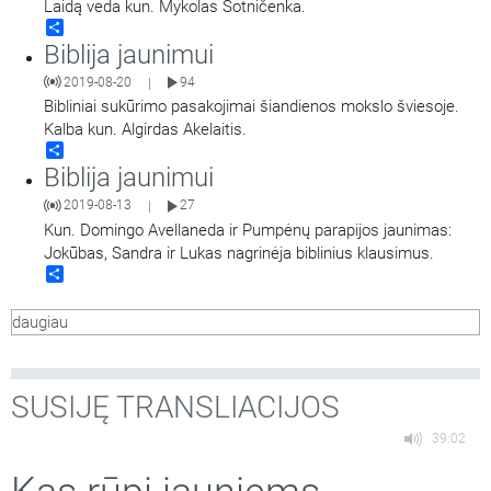
Laidą veda kun. Mykolas Sotničenka.
Share
Biblija jaunimui
2019-08-20
94
|
Bibliniai sukūrimo pasakojimai šiandienos mokslo šviesoje.
Kalba kun. Algirdas Akelaitis.
Share
Biblija jaunimui
2019-08-13
27
|
Kun. Domingo Avellaneda ir Pumpėnų parapijos jaunimas:
Jokūbas, Sandra ir Lukas nagrinėja biblinius klausimus.
Share
daugiau
SUSIJĘ TRANSLIACIJOS
39:02