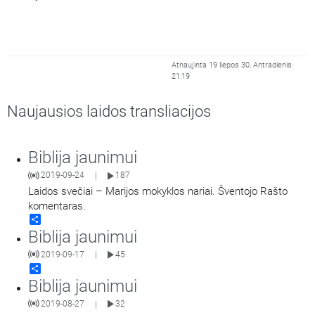
Atnaujinta 19 liepos 30, Antradienis
21:19
Naujausios laidos transliacijos
Biblija jaunimui
2019-09-24
187
|
Laidos svečiai – Marijos mokyklos nariai. Šventojo Rašto
komentaras.
Share
Biblija jaunimui
2019-09-17
45
|
Share
Biblija jaunimui
2019-08-27
32
|