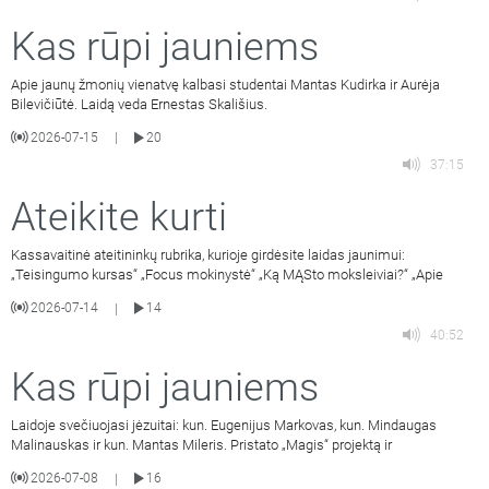
Kas rūpi jauniems
Apie jaunų žmonių vienatvę kalbasi studentai Mantas Kudirka ir Aurėja
Bilevičiūtė. Laidą veda Ernestas Skališius.
2026-07-15
20
|
37:15
Ateikite kurti
Kassavaitinė ateitininkų rubrika, kurioje girdėsite laidas jaunimui:
„Teisingumo kursas“ „Focus mokinystė“ „Ką MĄSto moksleiviai?“ „Apie
2026-07-14
14
|
40:52
Kas rūpi jauniems
Laidoje svečiuojasi jėzuitai: kun. Eugenijus Markovas, kun. Mindaugas
Malinauskas ir kun. Mantas Mileris. Pristato „Magis“ projektą ir
2026-07-08
16
|