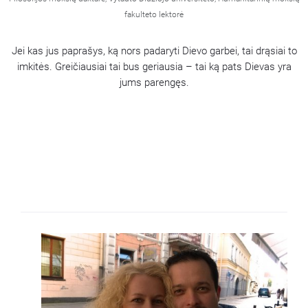
fakulteto lektorė
Jei kas jus paprašys, ką nors padaryti Dievo garbei, tai drąsiai to
imkitės. Greičiausiai tai bus geriausia
–
tai ką pats Dievas yra
jums parengęs.
Could not play video.
There was a problem trying to load the video.
Error code: html5_video:4