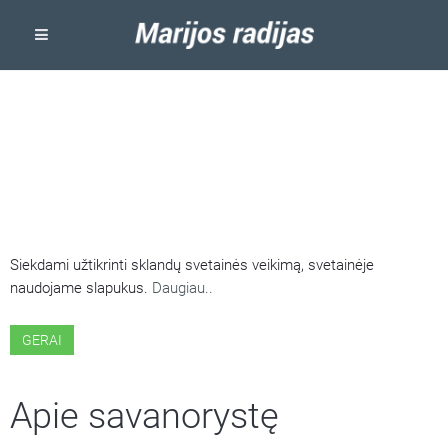
ŠIOJE SVETAINĖJE NAUDOJAMI
SLAPUKAI
Siekdami užtikrinti sklandų svetainės veikimą, svetainėje
naudojame slapukus.
Daugiau..
GERAI
Apie savanorystę