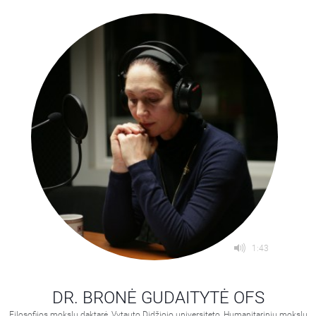
1:43
DR. BRONĖ GUDAITYTĖ OFS
Filosofijos mokslų daktarė, Vytauto Didžiojo universiteto, Humanitarinių mokslų