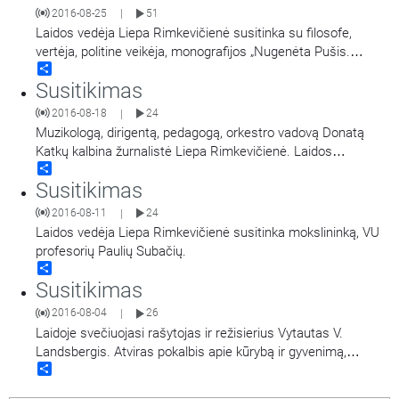
2016-08-25
51
|
Laidos vedėja Liepa Rimkevičienė susitinka su filosofe,
vertėja, politine veikėja, monografijos „Nugenėta Pušis.
Share
Ateizmas kaip asmeninis apsisprendimas tarybų Lietuvoje"
Susitikimas
autore Nerija Putinaite.
2016-08-18
24
|
Muzikologą, dirigentą, pedagogą, orkestro vadovą Donatą
Katkų kalbina žurnalistė Liepa Rimkevičienė. Laidos
Share
pašnekovas dalijasi savo mintimis apie muziką, draugystę,
Susitikimas
meilę, tikėjimą ir kūrybą.
2016-08-11
24
|
Laidos vedėja Liepa Rimkevičienė susitinka mokslininką, VU
profesorių Paulių Subačių.
Share
Susitikimas
2016-08-04
26
|
Laidoje svečiuojasi rašytojas ir režisierius Vytautas V.
Landsbergis. Atviras pokalbis apie kūrybą ir gyvenimą,
Share
dvasingumo paieškas ir meilę. Penkių vaikų tėvas ir penkių
anūkų senelis pasidalys savo atradimais ir patirtimi siekiant