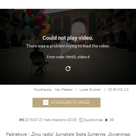
Could not play video.
There was a problem trying to load the video.
Error code: html5_video:4
Nuotrauka:
/
/
Yes, Please!
Lukas Grumet
CC BY-NC 2.0
ATSISIŲSKITE ĮRAŠĄ
2016-07-21 Ketvirtadienis 20:00
Susitikimas
39
Pašnekovė - „Žinių radijo" žurnalistė Sigita Zumerytė. „Gyvenimas