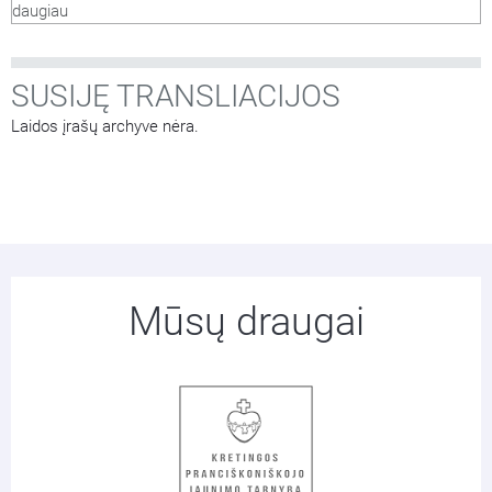
daugiau
išugdyti atsakingą ir atviros širdies žmogų. Pirmojo atkurtos
Nepriklausomos
…
SUSIJĘ TRANSLIACIJOS
Laidos įrašų archyve nėra.
Mūsų draugai