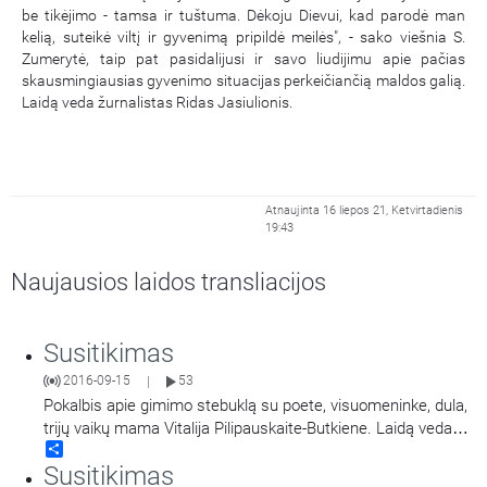
be tikėjimo - tamsa ir tuštuma. Dėkoju Dievui, kad parodė man
kelią, suteikė viltį ir gyvenimą pripildė meilės", - sako viešnia S.
Zumerytė, taip pat pasidalijusi ir savo liudijimu apie pačias
skausmingiausias gyvenimo situacijas perkeičiančią maldos galią.
Laidą veda žurnalistas Ridas Jasiulionis.
Atnaujinta 16 liepos 21, Ketvirtadienis
19:43
Naujausios laidos transliacijos
Susitikimas
2016-09-15
53
|
Pokalbis apie gimimo stebuklą su poete, visuomeninke, dula,
trijų vaikų mama Vitalija Pilipauskaite-Butkiene. Laidą veda
Share
Liepa Rimkevičienė.
Susitikimas