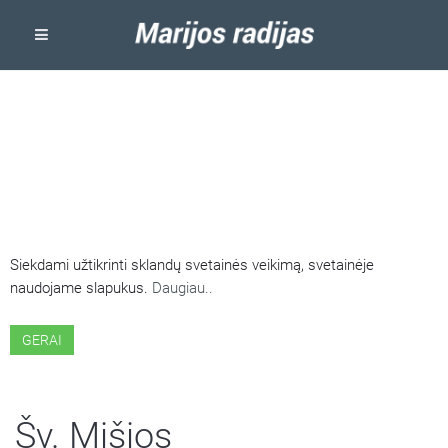
ŠIOJE SVETAINĖJE NAUDOJAMI
SLAPUKAI
Siekdami užtikrinti sklandų svetainės veikimą, svetainėje
naudojame slapukus.
Daugiau..
GERAI
Šv. Mišios