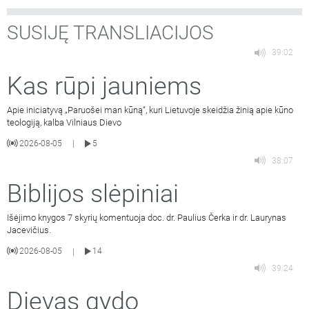
SUSIJĘ TRANSLIACIJOS
39:02
Kas rūpi jauniems
Apie iniciatyvą „Paruošei man kūną“, kuri Lietuvoje skeidžia žinią apie kūno
teologiją, kalba Vilniaus Dievo
2026-08-05
5
|
38:07
Biblijos slėpiniai
Išėjimo knygos 7 skyrių komentuoja doc. dr. Paulius Čerka ir dr. Laurynas
Jacevičius.
2026-08-05
14
|
39:24
Dievas gydo