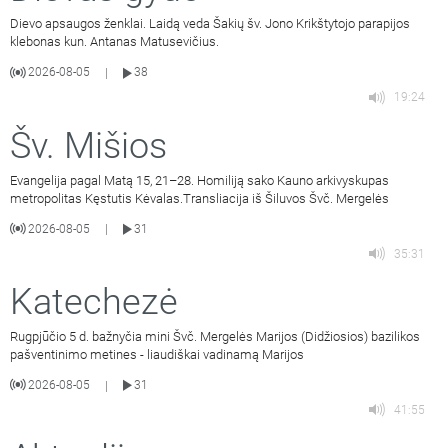
Dievo apsaugos ženklai. Laidą veda Šakių šv. Jono Krikštytojo parapijos
klebonas kun. Antanas Matusevičius.
2026-08-05
38
|
19:24
Šv. Mišios
Evangelija pagal Matą 15, 21–28. Homiliją sako Kauno arkivyskupas
metropolitas Kęstutis Kėvalas.Transliacija iš Šiluvos Švč. Mergelės
2026-08-05
31
|
35:31
Katechezė
Rugpjūčio 5 d. bažnyčia mini Švč. Mergelės Marijos (Didžiosios) bazilikos
pašventinimo metines - liaudiškai vadinamą Marijos
2026-08-05
31
|
41:55