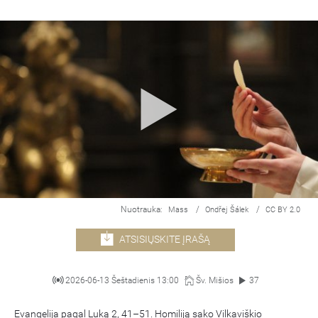
Nuotrauka:
/
/
Mass
Ondřej Šálek
CC BY 2.0
ATSISIŲSKITE ĮRAŠĄ
2026-06-13 Šeštadienis 13:00
Šv. Mišios
37
Evangelija pagal Luką 2, 41–51. Homiliją sako Vilkaviškio