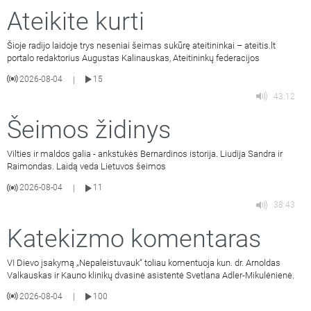
Ateikite kurti
Šioje radijo laidoje trys neseniai šeimas sukūrę ateitininkai – ateitis.lt
portalo redaktorius Augustas Kalinauskas, Ateitininkų federacijos
2026-08-04
15
|
43:12
Šeimos židinys
Vilties ir maldos galia - ankstukės Bernardinos istorija. Liudija Sandra ir
Raimondas. Laidą veda Lietuvos šeimos
2026-08-04
11
|
38:43
Katekizmo komentaras
VI Dievo įsakymą „Nepaleistuvauk“ toliau komentuoja kun. dr. Arnoldas
Valkauskas ir Kauno klinikų dvasinė asistentė Svetlana Adler-Mikulėnienė.
2026-08-04
100
|