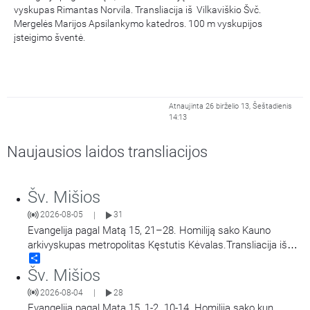
vyskupas Rimantas Norvila. Transliacija iš Vilkaviškio Švč.
Mergelės Marijos Apsilankymo katedros. 100 m vyskupijos
įsteigimo šventė.
Atnaujinta 26 birželio 13, Šeštadienis
14:13
Naujausios laidos transliacijos
Šv. Mišios
2026-08-05
31
|
Evangelija pagal Matą 15, 21–28. Homiliją sako Kauno
arkivyskupas metropolitas Kęstutis Kėvalas.Transliacija iš
Share
Šiluvos Švč. Mergelės Marijos Gimimo bazilikos.
Šv. Mišios
2026-08-04
28
|
Evangelija pagal Matą 15, 1-2. 10-14. Homiliją sako kun.