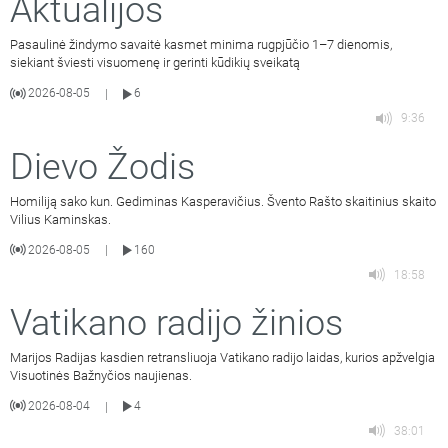
Aktualijos
Pasaulinė žindymo savaitė kasmet minima rugpjūčio 1–7 dienomis,
siekiant šviesti visuomenę ir gerinti kūdikių sveikatą
2026-08-05
6
|
9:36
Dievo Žodis
Homiliją sako kun. Gediminas Kasperavičius. Švento Rašto skaitinius skaito
Vilius Kaminskas.
2026-08-05
160
|
18:58
Vatikano radijo žinios
Marijos Radijas kasdien retransliuoja Vatikano radijo laidas, kurios apžvelgia
Visuotinės Bažnyčios naujienas.
2026-08-04
4
|
38:01