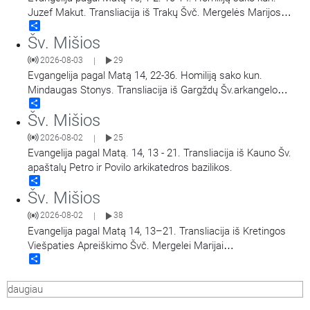
Juzef Makut. Transliacija iš Trakų Švč. Mergelės Marijos
Share
Apsilankymo bazilikos.
Šv. Mišios
2026-08-03
29
|
Evgangelija pagal Matą 14, 22-36. Homiliją sako kun.
Mindaugas Stonys. Transliacija iš Gargždų Šv.arkangelo
Share
Mykolo bažnyčios.
Šv. Mišios
2026-08-02
25
|
Evangelija pagal Matą. 14, 13 - 21. Transliacija iš Kauno Šv.
apaštalų Petro ir Povilo arkikatedros bazilikos.
Share
Šv. Mišios
2026-08-02
38
|
Evangelija pagal Matą 14, 13–21. Transliacija iš Kretingos
Viešpaties Apreiškimo Švč. Mergelei Marijai
Share
bažnyčios.Vyks Porciunkulės atlaidų šventė ir Šv.
Pranciškaus Asyžiečio 800-ųjų mirties metinių paminėjimas.
daugiau
Šv. Mišias celebruoja ir homiliją sako provincijos ministras br.
Evaldas Darulis OFM.