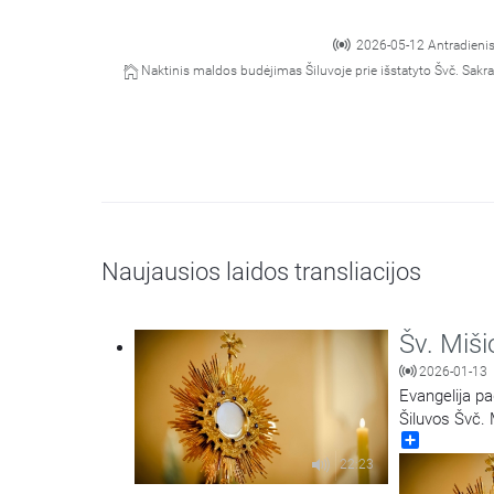
2026-05-12 Antradieni
Naktinis maldos budėjimas Šiluvoje prie išstatyto Švč. Sak
Naujausios laidos transliacijos
Šv. Miši
2026-01-13
Evangelija pa
Šiluvos Švč.
Share
22:23