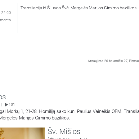
Transliacija iš Šiluvos Švč. Mergelės Marijos Gimimo bazilikos.
s 22:00
ramento
Atnaujinta 26 balandžio 27, Pirmad
os
101
|
gal Morkų 1, 21-28. Homiliją sako kun. Paulius Vaineikis OFM. Translia
 Mergelės Marijos Gimimo bazilikos.
Šv. Mišios