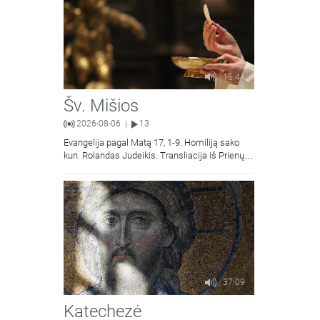
15:44
Šv. Mišios
2026-08-06
13
|
Evangelija pagal Matą 17, 1-9. Homiliją sako
kun. Rolandas Judeikis. Transliacija iš Prienų
Kristaus Apsireiškimo bažnyčios.
37:09
Katechezė