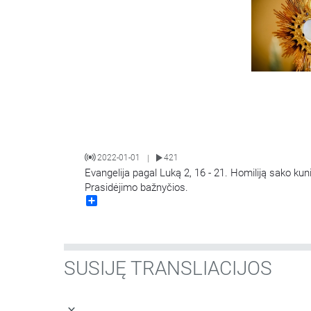
2022-01-01
421
|
Evangelija pagal Luką 2, 16 - 21. Homiliją sako kun
Prasidėjimo bažnyčios.
Share
SUSIJĘ TRANSLIACIJOS