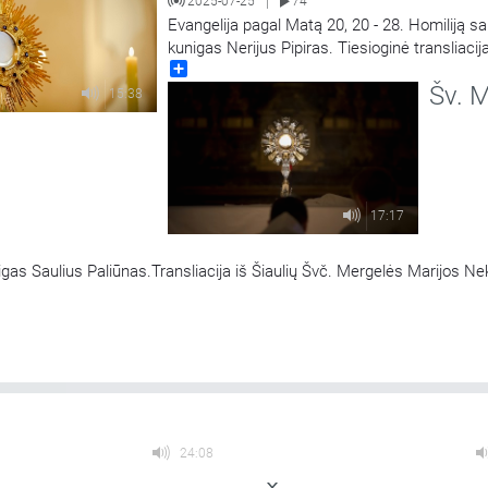
2025-07-25
74
|
Evangelija pagal Matą 20, 20 - 28. Homiliją s
kunigas Nerijus Pipiras. Tiesioginė transliacija
Share
Viešpaties Apreiškimo Švč. Mergelei Marijai 
Šv. M
Marijos radijuje Kaune.
15:38
17:17
igas Saulius Paliūnas.Transliacija iš Šiaulių Švč. Mergelės Marijos Ne
24:08