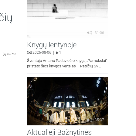
čių
31:06
Knygų lentynoje
2026-08-06
1
|
iliją sako
Šventojo Antano Paduviečio knygą „Pamokslai“
pristato šios knygos vertėjas – Patilčių Šv.
Petro Išvadavimo parapijos klebonas, kun.
moralinės teologijos dr. Algirdas Petras
35:37
Aktualieji Bažnytinės