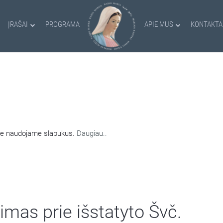
ĮRAŠAI
PROGRAMA
APIE MUS
KONTAKTA
AMI SLAPUKAI
nėje naudojame slapukus.
Daugiau..
mas prie išstatyto Švč.