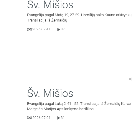
Šv. Mišios
Evangelija pagal Matą 19, 27-29. Homiliją sako Kauno arkivysku
Transliacija iš Žemaičių
2026-07-11
87
|
Šv. Mišios
Evangelija pagal Luką 2, 41 - 52. Transliacija iš Žemaičių Kalvar
Mergelės Marijos Apsilankymo bazilikos.
2026-07-01
31
|