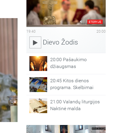
ETERYJE
19:40
20:00
Dievo Žodis
20:00 Pašaukimo
džiaugsmas
20:45 Kitos dienos
programa. Skelbimai
21:00 Valandų liturgijos
Naktinė malda