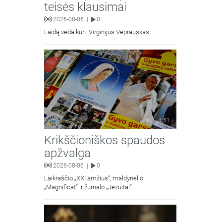
teisės klausimai
2026-08-06
0
|
Laidą veda kun. Virginijus Veprauskas.
4:51
Krikščioniškos spaudos
apžvalga
2026-08-06
0
|
Laikraščio „XXI amžius“, maldynėlio
„Magnificat“ ir žurnalo „Jėzuitai“
naujųjų numerių apžvalgos.