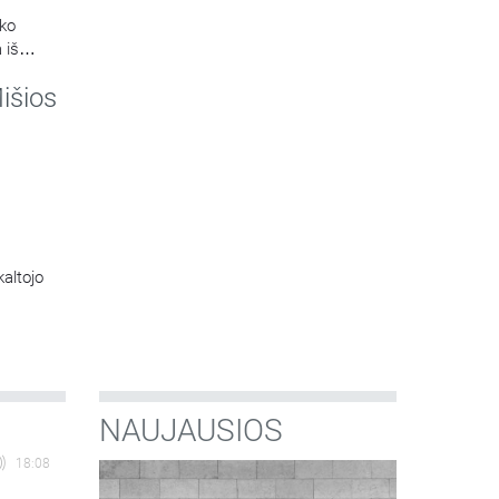
ako
 iš
koplyčios
išios
kaltojo
NAUJAUSIOS
18:08