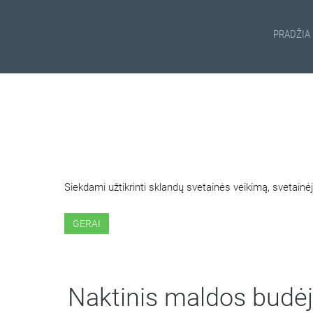
PRADŽIA
ŠIOJE SVETAINĖJE NAUDOJ
Siekdami užtikrinti sklandų svetainės veikimą, svetai
GERAI
Naktinis maldos budėji