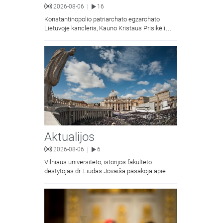
2026-08-06
16
|
Konstantinopolio patriarchato egzarchato
Lietuvoje kancleris, Kauno Kristaus Prisikėlimo
krikščionių ortodoksų parapijos klebonas
kunigas Vitalijus Mockus pasakoja apie
Kristaus Atsimainymo šventę.
35:43
Aktualijos
2026-08-06
6
|
Vilniaus universiteto, istorijos fakulteto
dėstytojas dr. Liudas Jovaiša pasakoja apie
vyskupą Motiejų Valančių. Kalbina Žygimantas
Jacevičius.