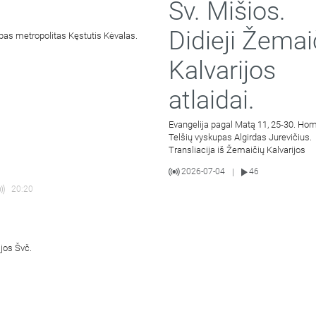
Šv. Mišios.
Didieji Žemai
pas metropolitas Kęstutis Kėvalas.
Kalvarijos
atlaidai.
Evangelija pagal Matą 11, 25-30. Hom
Telšių vyskupas Algirdas Jurevičius.
Transliacija iš Žemaičių Kalvarijos
2026-07-04
46
|
20:20
ijos Švč.