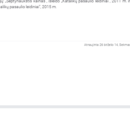
 „Septynaukštis kalnas“, išleido „Katalikų pasaulio leidiniai“, 2011 m. i
talikų pasaulio leidiniai“, 2015 m.
Atnaujinta 26 birželio 14, Sekma