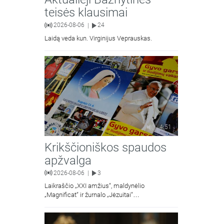
teisės klausimai
2026-08-06
24
|
Laidą veda kun. Virginijus Veprauskas.
4:51
Krikščioniškos spaudos
apžvalga
2026-08-06
3
|
Laikraščio „XXI amžius“, maldynėlio
„Magnificat“ ir žurnalo „Jėzuitai“
naujųjų numerių apžvalgos.