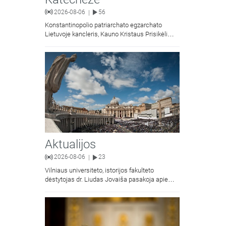
2026-08-06
56
|
Konstantinopolio patriarchato egzarchato
Lietuvoje kancleris, Kauno Kristaus Prisikėlimo
krikščionių ortodoksų parapijos klebonas
kunigas Vitalijus Mockus pasakoja apie
Kristaus Atsimainymo šventę.
35:43
Aktualijos
2026-08-06
23
|
Vilniaus universiteto, istorijos fakulteto
dėstytojas dr. Liudas Jovaiša pasakoja apie
vyskupą Motiejų Valančių. Kalbina Žygimantas
Jacevičius.