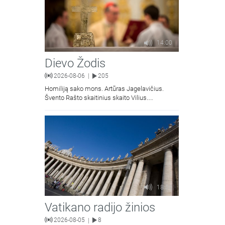
14:00
Dievo Žodis
2026-08-06
205
|
Homiliją sako mons. Artūras Jagelavičius.
Švento Rašto skaitinius skaito Vilius
Kaminskas.
18:58
Vatikano radijo žinios
2026-08-05
8
|