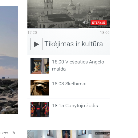
ETERYJE
17:20
18:00
Tikėjimas ir kultūra
18:00 Viešpaties Angelo
malda
18:03 Skelbimai
18:15 Ganytojo žodis
ukos iš