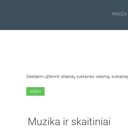
PRADŽIA
ŠIOJE SVETAINĖJE NAUDOJ
Siekdami užtikrinti sklandų svetainės veikimą, svetai
GERAI
Muzika ir skaitiniai