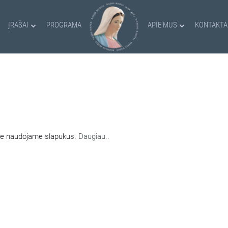
ĮRAŠAI
PROGRAMA
APIE MUS
KONTAKTA
AMI SLAPUKAI
nėje naudojame slapukus.
Daugiau..