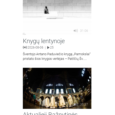
31:06
Knygų lentynoje
2026-08-06
25
|
Šventojo Antano Paduviečio knygą „Pamokslai“
pristato šios knygos vertėjas – Patilčių Šv.
Petro Išvadavimo parapijos klebonas, kun.
moralinės teologijos dr. Algirdas Petras
35:37
Aktualieji Bažnytinės