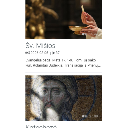
15:44
Šv. Mišios
2026-08-06
37
|
Evangelija pagal Matą 17, 1-9. Homiliją sako
kun. Rolandas Judeikis. Transliacija iš Prienų
Kristaus Apsireiškimo bažnyčios.
37:09
Katechezė