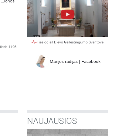
r „Jonos
Tiesiogiai! Dievo Gailestingumo Šventovė
dienis 11:03
Marijos radijas | Facebook
NAUJAUSIOS