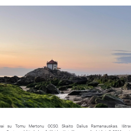
mai su Tomu Mertonu OCSO. Skaito Dalius Ramanauskas. Ištra