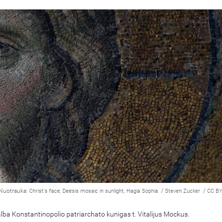
Nuotrauka:
/
/
Christ's face, Deësis mosaic in sunlight, Hagia Sophia
Steven Zucker
CC BY
 Kalba Konstantinopolio patriarchato kunigas t. Vitalijus Mockus.