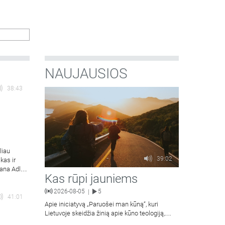
NAUJAUSIOS
38:43
liau
39:02
kas ir
ana Adler-
Kas rūpi jauniems
2026-08-05
5
|
41:01
Apie iniciatyvą „Paruošei man kūną“, kuri
Lietuvoje skeidžia žinią apie kūno teologiją,
kalba Vilniaus Dievo Gailestingumo šventovės