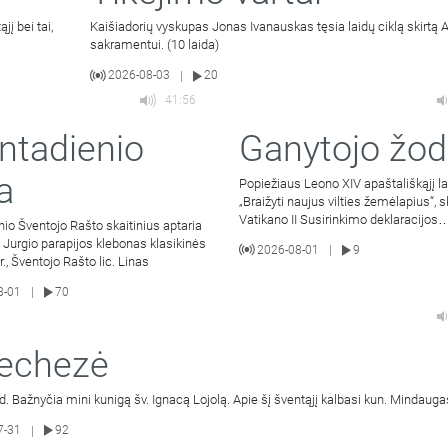
į bei tai,
Kaišiadorių vyskupas Jonas Ivanauskas tęsia laidų ciklą skirtą 
sakramentui. (10 laida)
2026-08-03
20
|
41:56
ntadienio
Ganytojo žod
a
Popiežiaus Leono XIV apaštališkąjį l
„Braižyti naujus vilties žemėlapius“, s
Vatikano II Susirinkimo deklaracijos
o Šventojo Rašto skaitinius aptaria
Gravissimum educationis
v. Jurgio parapijos klebonas klasikinės
2026-08-01
9
|
r., Šventojo Rašto lic. Linas
8-01
70
|
echezė
d. Bažnyčia mini kunigą šv. Ignacą Lojolą. Apie šį šventąjį kalbasi kun. Mindauga
7-31
92
|