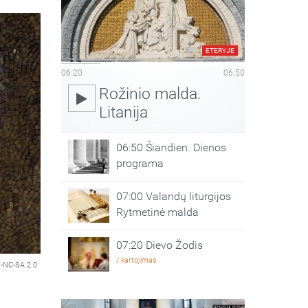
ETERYJE
06:20
06:50
Rožinio malda.
Litanija
06:50 Šiandien. Dienos
programa
07:00 Valandų liturgijos
Rytmetinė malda
07:20 Dievo Žodis
/ kartojimas
-NC-SA 2.0