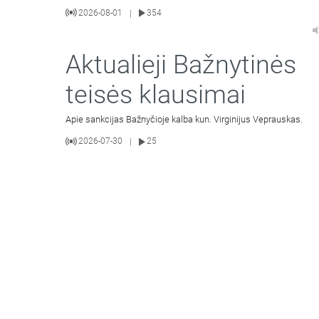
2026-08-01
354
|
Aktualieji Bažnytinės
teisės klausimai
Apie sankcijas Bažnyčioje kalba kun. Virginijus Veprauskas.
2026-07-30
25
|