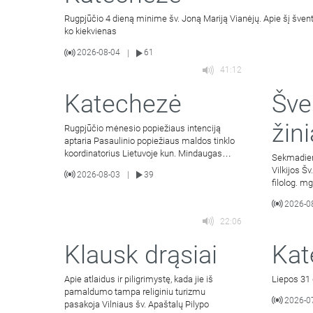
Rugpjūčio 4 dieną minime šv. Joną Mariją Vianėjų. Apie šį šventąj
ko kiekvienas
2026-08-04
61
|
41:12
Katechezė
Šve
žini
Rugpjūčio mėnesio popiežiaus intenciją
aptaria Pasaulinio popiežiaus maldos tinklo
koordinatorius Lietuvoje kun. Mindaugas
Sekmadieni
Malinauskas SJ. Kalbina
Vilkijos Š
2026-08-03
39
|
filolog. mg
2026-0
22:06
Klausk drąsiai
Kat
Apie atlaidus ir piligrimystę, kada jie iš
Liepos 31 
pamaldumo tampa religiniu turizmu
2026-0
pasakoja Vilniaus šv. Apaštalų Pilypo