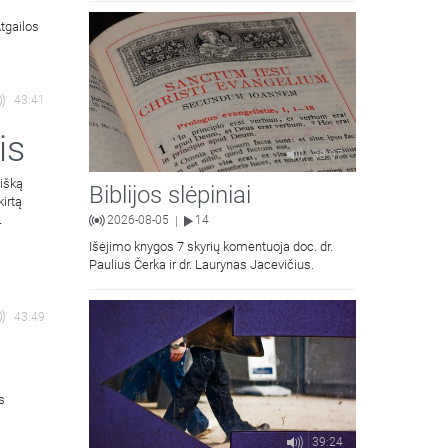
jaunimas.
Atgailos
43:41
is
38:07
aišką
Biblijos slėpiniai
kirtą
2026-08-05
14
|
Išėjimo knygos 7 skyrių komentuoja doc. dr.
Paulius Čerka ir dr. Laurynas Jacevičius.
43:49
s
39:24