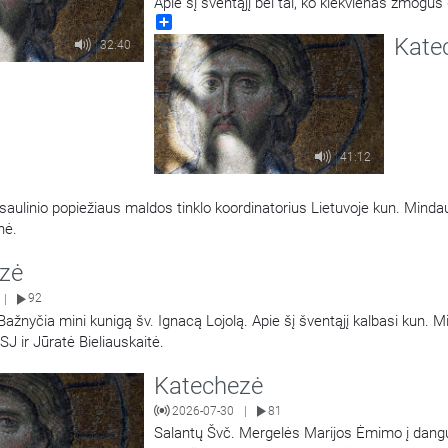
Apie šį šventąjį bei tai, ko kiekvienas žmogus g
Share
pasimokyti, kalba kun. dr. Nerijus Pipiras.
Kate
32:40
41:12
saulinio popiežiaus maldos tinklo koordinatorius Lietuvoje kun. Mind
enė.
zė
92
|
Bažnyčia mini kunigą šv. Ignacą Lojolą. Apie šį šventąjį kalbasi kun. 
J ir Jūratė Bieliauskaitė.
Katechezė
2026-07-30
81
|
Salantų Švč. Mergelės Marijos Ėmimo į dang