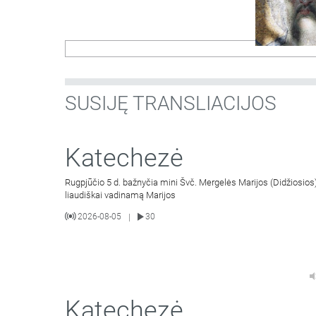
SUSIJĘ TRANSLIACIJOS
Katechezė
Rugpjūčio 5 d. bažnyčia mini Švč. Mergelės Marijos (Didžiosios
liaudiškai vadinamą Marijos
2026-08-05
30
|
Katechezė