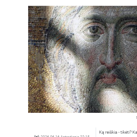
Ką reiškia - tikėti?