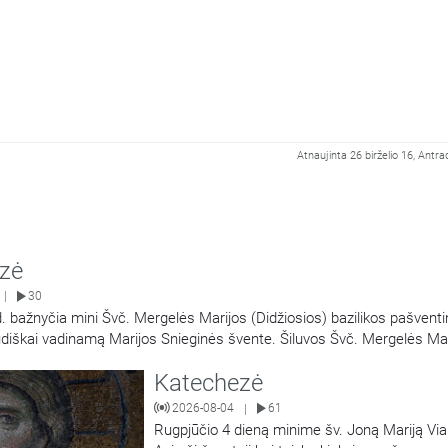
Atnaujinta 26 birželio 16, Antra
zė
30
|
. bažnyčia mini Švč. Mergelės Marijos (Didžiosios) bazilikos pašvent
udiškai vadinamą Marijos Snieginės švente. Šiluvos Švč. Mergelės Ma
ika, popiežiaus Pranciškaus sprendimu yra paskelbta dvasine Marijos
Katechezė
zilikos dukterimi, turint teisę teikti visas dvasines Romos šventovės
2026-08-04
61
|
Rugpjūčio 4 dieną minime šv. Joną Mariją Via