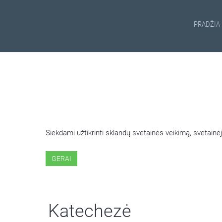
PRADŽIA
ŠIOJE SVETAINĖJE NAUDOJ
Siekdami užtikrinti sklandų svetainės veikimą, svetai
GERAI
Katechezė