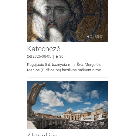
35:31
Katechezė
2026-08-05
30
|
Rugpjūčio 5 d. bažnyčia mini Švč. Mergelės
Marijos (Didžiosios) bazilikos pašventinimo
metines - liaudiškai vadinamą Marijos
Snieginės švente. Šiluvos Švč. Mergelės
41:55