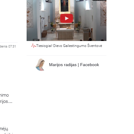
Tiesiogiai! Dievo Gailestingumo Šventovė
dienis 07:31
Marijos radijas | Facebook
inimo
rijos
…
nėjų.