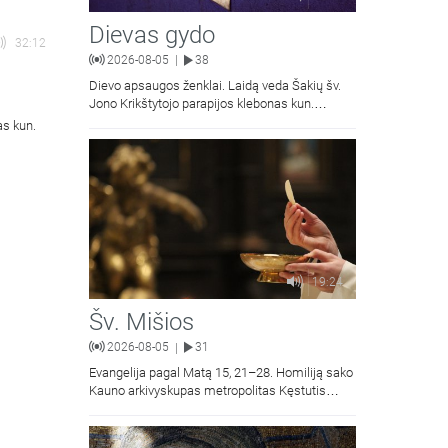
Dievas gydo
32:12
2026-08-05
38
|
Dievo apsaugos ženklai. Laidą veda Šakių šv.
Jono Krikštytojo parapijos klebonas kun.
Antanas Matusevičius.
as kun.
19:24
Šv. Mišios
2026-08-05
31
|
Evangelija pagal Matą 15, 21–28. Homiliją sako
Kauno arkivyskupas metropolitas Kęstutis
Kėvalas.Transliacija iš Šiluvos Švč. Mergelės
Marijos Gimimo bazilikos.