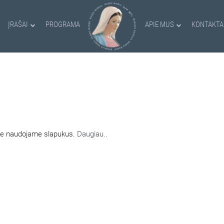
ĮRAŠAI
PROGRAMA
APIE MUS
KONTAKTA
AMI SLAPUKAI
nėje naudojame slapukus.
Daugiau..