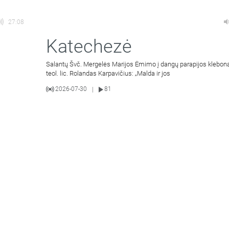
27:08
Katechezė
Salantų Švč. Mergelės Marijos Ėmimo į dangų parapijos klebon
teol. lic. Rolandas Karpavičius: „Malda ir jos
2026-07-30
81
|