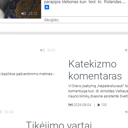
parapijos klebonas kun. teol. lic. Rolandas
Share
Karpavičius: „Malda ir jos praktika Evangelijos
šviesoje".
32:12
daugiau
35:31
Katekizmo
komentaras
) bazilikos pašventinimo metines -
VI Dievo įsakymą „Nepaleistuvauk“ to
komentuoja kun. dr. Arnoldas Valkaus
Kauno klinikų dvasinė asistentė Svetl
Mikulėnienė.
2026-08-04
100
|
32:40
Tikėjimo vartai