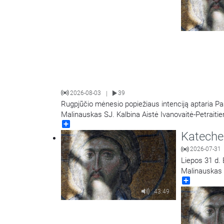
2026-08-03
39
|
Rugpjūčio mėnesio popiežiaus intenciją aptaria Pa
Malinauskas SJ. Kalbina Aistė Ivanovaitė-Petraiti
Share
Kateche
2026-07-31
Liepos 31 d. 
Malinauskas S
Share
43:49