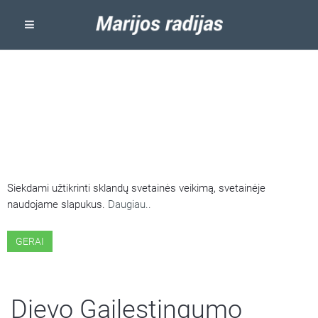
ŠIOJE SVETAINĖJE NAUDOJAMI
SLAPUKAI
Siekdami užtikrinti sklandų svetainės veikimą, svetainėje
naudojame slapukus.
Daugiau..
GERAI
Dievo Gailestingumo