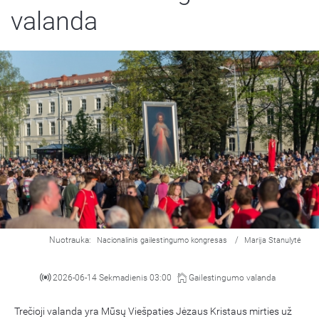
valanda
Nuotrauka:
/
Nacionalinis gailestingumo kongresas
Marija Stanulytė
2026-06-14 Sekmadienis 03:00
Gailestingumo valanda
Trečioji valanda yra Mūsų Viešpaties Jėzaus Kristaus mirties už