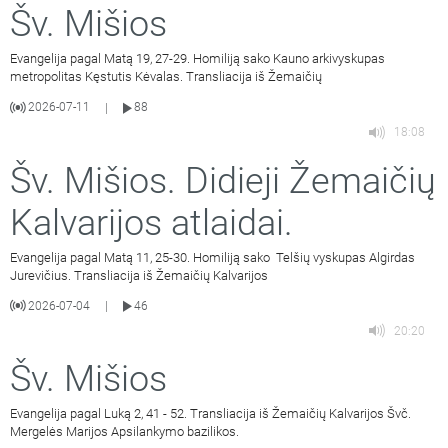
Šv. Mišios
Evangelija pagal Matą 19, 27-29. Homiliją sako Kauno arkivyskupas
metropolitas Kęstutis Kėvalas. Transliacija iš Žemaičių
2026-07-11
88
|
18:08
Šv. Mišios. Didieji Žemaičių
Kalvarijos atlaidai.
Evangelija pagal Matą 11, 25-30. Homiliją sako Telšių vyskupas Algirdas
Jurevičius. Transliacija iš Žemaičių Kalvarijos
2026-07-04
46
|
20:20
Šv. Mišios
Evangelija pagal Luką 2, 41 - 52. Transliacija iš Žemaičių Kalvarijos Švč.
Mergelės Marijos Apsilankymo bazilikos.