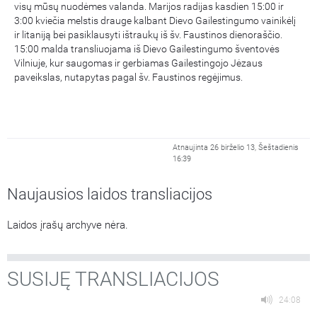
visų mūsų nuodėmes valanda. Marijos radijas kasdien 15:00 ir
3:00 kviečia melstis drauge kalbant Dievo Gailestingumo vainikėlį
ir litaniją bei pasiklausyti ištraukų iš šv. Faustinos dienoraščio.
15:00 malda transliuojama iš Dievo Gailestingumo šventovės
Vilniuje, kur saugomas ir gerbiamas Gailestingojo Jėzaus
paveikslas, nutapytas pagal šv. Faustinos regėjimus.
Atnaujinta 26 birželio 13, Šeštadienis
16:39
Naujausios laidos transliacijos
Laidos įrašų archyve nėra.
SUSIJĘ TRANSLIACIJOS
24:08