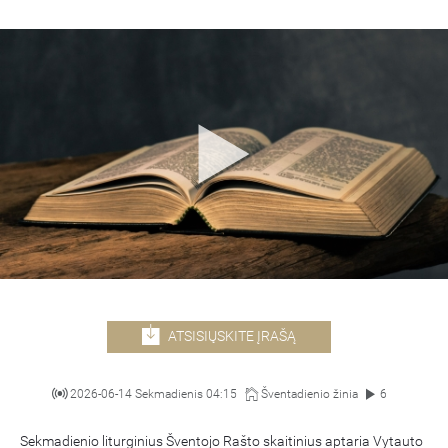
ATSISIŲSKITE ĮRAŠĄ
2026-06-14 Sekmadienis 04:15
Šventadienio žinia
6
Sekmadienio liturginius Šventojo Rašto skaitinius aptaria Vytauto