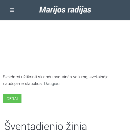
ŠIOJE SVETAINĖJE NAUDOJAMI
SLAPUKAI
Siekdami užtikrinti sklandų svetainės veikimą, svetainėje
naudojame slapukus.
Daugiau..
GERAI
Šventadienio žinia