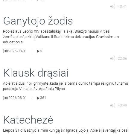
43:41
Ganytojo žodis
Popiežiaus Leono XIV apaštališkąjį laišką „Braižyti naujus vilties
žemėlapius“, skirtą Vatikano II Susirinkimo deklaracijos Gravissimum
educationis
2026-08-01
9
|
22:06
Klausk drąsiai
Apie atlaidus ir piligrimystę, kada jie iš pamaldumo tampa religiniu turizmu
pasakoja Vilniaus šv. Apaštalų Pilypo
2026-08-01
361
|
43:49
Katechezė
Liepos 31 d. Bažnyčia mini kunigą šv. Ignacą Lojolą. Apie šį šventąjį kalbasi