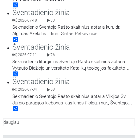
Share
Šventadienio žinia
2026-07-18
83
|
Sekmadienio Šventojo Rašto skaitinius aptaria kun. dr.
Algirdas Akelaitis ir kun. Gintas Petkevičius.
Share
Šventadienio žinia
2026-07-11
76
|
Sekmadienio liturginius Šventojo Rašto skaitinius aptaria
Vytauto Didžiojo universiteto Katalikų teologijos fakulteto
Share
dekanas dr. Benas Ulevičius ir doc. dr. Paulius Čerka.
Šventadienio žinia
2026-07-04
58
|
Sekmadienio Šventojo Rašto skaitinius aptaria Vilkijos Šv.
Jurgio parapijos klebonas klasikinės filolog. mgr., Šventojo
Share
Rašto lic. Linas Šipavičius. Kalbina Mantvydas Prekevičius.
daugiau