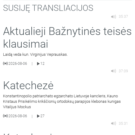
SUSIJĘ TRANSLIACIJOS
35:37
Aktualieji Bažnytinės teisės
klausimai
Laidą veda kun. Virginijus Veprauskas.
2026-08-06
12
|
37:09
Katechezė
Konstantinopolio patriarchato egzarchato Lietuvoje kancleris, Kauno
Kristaus Prisikėlimo krikščionių ortodoksų parapijos klebonas kunigas
Vitalijus Mockus
2026-08-06
27
|
35:31