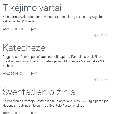
Tikėjimo vartai
Kaišiadorių vyskupas Jonas Ivanauskas tęsia laidų ciklą skirtą Atgailos
sakramentui. (10 laida)
2026-08-03
21
|
41:12
Katechezė
Rugpjūčio mėnesio popiežiaus intenciją aptaria Pasaulinio popiežiaus
maldos tinklo koordinatorius Lietuvoje kun. Mindaugas Malinauskas SJ.
Kalbina
2026-08-03
41
|
41:56
Šventadienio žinia
Sekmadienio Šventojo Rašto skaitinius aptaria Vilkijos Šv. Jurgio parapijos
klebonas klasikinės filolog. mgr., Šventojo Rašto lic. Linas
2026-08-01
70
|