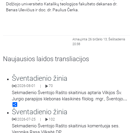
Didžiojo universiteto Katalikų teologijos fakulteto dekanas dr.
Benas Ulevičius ir doc. dr. Paulius Čerka.
Atnaujinta 26 birželio 13, Šeštadienis
20:38
Naujausios laidos transliacijos
Šventadienio žinia
2026-08-01
70
|
Sekmadienio Šventojo Rašto skaitinius aptaria Vilkijos Šv.
Jurgio parapijos klebonas klasikinės filolog. mgr., Šventojo
Share
Rašto lic. Linas Šipavičius. Kalbina Mantvydas Prekevičius.
Šventadienio žinia
2026-07-25
102
|
Sekmadienio Šventojo Rašto skaitinius komentuoja ses.
Veronika Rasa Vilkaitė DP.